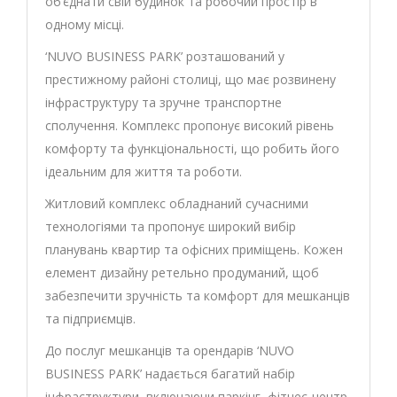
об’єднати свій будинок та робочий простір в
одному місці.
‘NUVO BUSINESS PARK’ розташований у
престижному районі столиці, що має розвинену
інфраструктуру та зручне транспортне
сполучення. Комплекс пропонує високий рівень
комфорту та функціональності, що робить його
ідеальним для життя та роботи.
Житловий комплекс обладнаний сучасними
технологіями та пропонує широкий вибір
планувань квартир та офісних приміщень. Кожен
елемент дизайну ретельно продуманий, щоб
забезпечити зручність та комфорт для мешканців
та підприємців.
До послуг мешканців та орендарів ‘NUVO
BUSINESS PARK’ надається багатий набір
інфраструктури, включаючи паркінг, фітнес-центр,