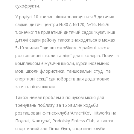
сухофрукти.
У радіусі 10 хвилин пішки знаходяться 5 дитячих
садків: дитячі центри №307, №120, №16, №676
‘Сонечко’ та приватний дитячий садок ‘Кузя’. Інші
дитячі садки району також знаходяться в межах
5-10 хвилин їзди автомобілем. У районі також
розташовані школи та ліцеї для школярів. Поруч із
комплексом є музичні школи, курси іноземних
мов, школи флористики, танцювальні студії та
спортивні секції єдиноборств для додаткових
занять після школи.
Також немає проблем з пошуком місця для
тренувань поблизу: за 15 хвилин ходьби
розташовані фітнес-клуби ‘АтлетіКо’, Hiitworks на
Подолі, ‘Фактура’, Podolsky Fintess Club, а також
спортивний зал Timur Gym, спортивні клуби