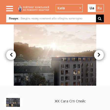
Київ
Ua
Ru
Пошук:
ЖК Сага Сіті Спейс