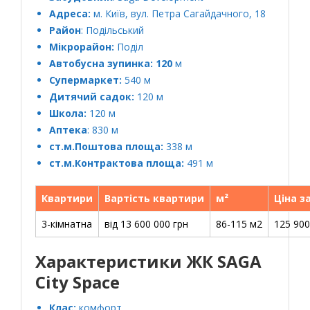
Адреса:
м. Київ, вул. Петра Сагайдачного, 18
Район
: Подільський
Мікрорайон:
Поділ
Автобусна зупинка: 120
м
Супермаркет:
540 м
Дитячий садок:
120 м
Школа:
120 м
Аптека
: 830 м
ст.м.Поштова площа:
338 м
ст.м.Контрактова площа:
491 м
Квартири
Вартість квартири
м²
Ціна з
3-кімнатна
від 13 600 000 грн
86-115 м2
125 900
Характеристики ЖК SAGA
City Space
Клас:
комфорт