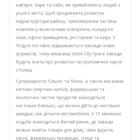
кав’ярні, бари та паби, які приваблюють людей з
усього міста. Щоб продовжити розвиток
інфраструктури району, триповерхова частина
комплексу включатиме коворкінги, концертні
зали, офісні приміщення, ресторани та кафе. У
Подолі постійно відкриваються заклади нових
форматів, тому мешканці SAGA City Space завжди
будуть знати про розвиток гастрономічної карти
столиці.
Супермаркети ‘Сільпо’ та ‘Білла’, а також магазини
елітних спиртних напоїв, фермерських та
екологічно чистих продуктів знаходяться
настільки близько, що можна дійти до них пішки
швидше, ніж доїхати автомобілем. У 15 хвилинах
ходьби знаходиться Житній ринок, де завжди
можна знайти товари для дому, свіжі фрукти,
овочі, фермерську продукцію, спеції та