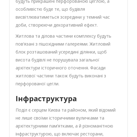
будуть прикрашені перфорованою цеглою, а
особливістю буде те, що будівля
висвітлюватиметься зсередини у темний час
доби, створюючи декоративний ефект.
Житлова та ділова частини комплексу будуть
пов’язані з пішохідними галереями. Житловий
блок розташований усередині ділянки, щоб
висота будівлі не порушувала загальної
архітектури історичного оточення. Фасади
житлової частини також будуть виконані з
перфорованої цегли.
Інфраструктура
Поділ є серцем Києва та районом, який відомий
не лише своїми історичними вуличками та
архітектурними пам’ятками, а й різноманітною
інфраструктурою, що включає ресторани,