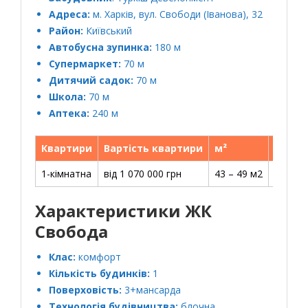
Адреса:
м. Харків, вул. Свободи (Іванова), 32
Район:
Київський
Автобусна зупинка:
180 м
Супермаркет:
70 м
Дитячий садок:
70 м
Школа:
70 м
Аптека:
240 м
Квартири
Вартість квартири
м²
Ціна з
1-кімнатна
від 1 070 000 грн
43 – 49 м2
22 250 
Характеристики ЖК
Свобода
Клас:
комфорт
Кількість будинків:
1
Поверховість:
3+мансарда
Технологія будівництва:
блочна