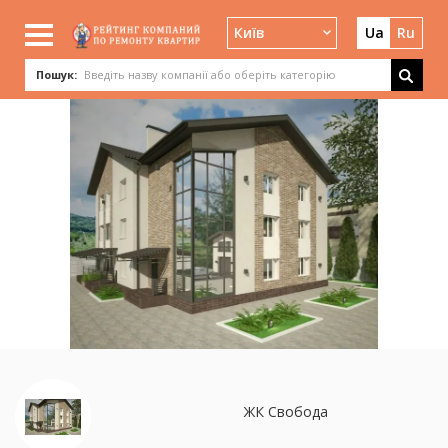
Київ
Ua
Ru
Пошук:
ЖК Свобода