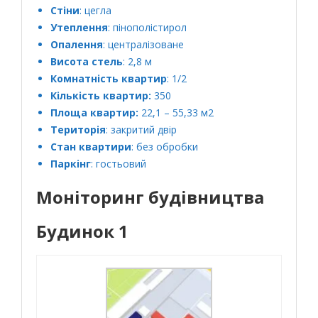
Стіни
: цегла
Утеплення
: пінополістирол
Опалення
: централізоване
Висота стель
: 2,8 м
Комнатність квартир
: 1/2
Кількість квартир:
350
Площа квартир:
22,1 – 55,33 м2
Територія
: закритий двір
Стан квартири
: без обробки
Паркінг
: гостьовий
Моніторинг будівництва
Будинок 1