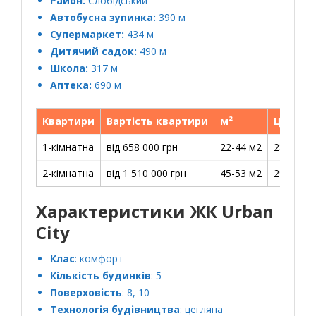
Район:
Слобідський
Автобусна зупинка:
390 м
Супермаркет:
434 м
Дитячий садок:
490 м
Школа:
317 м
Аптека:
690 м
Квартири
Вартість квартири
м²
Ціна за
1-кімнатна
від 658 000 грн
22-44 м2
28 900-3
2-кімнатна
від 1 510 000 грн
45-53 м2
29 350-3
Характеристики ЖК Urban
City
Клас
: комфорт
Кількість будинків
: 5
Поверховість
: 8, 10
Технологія будівництва
: цегляна