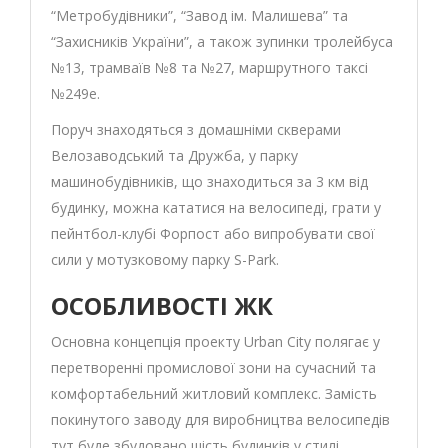
“Метробудівники”, “Завод ім. Малишева” та
“Захисників України”, а також зупинки тролейбуса
№13, трамваїв №8 та №27, маршрутного таксі
№249е.
Поруч знаходяться з домашніми скверами
Велозаводський та Дружба, у парку
машинобудівників, що знаходиться за 3 км від
будинку, можна кататися на велосипеді, грати у
пейнтбол-клубі Форпост або випробувати свої
сили у мотузковому парку S-Park.
ОСОБЛИВОСТІ ЖК
Основна концепція проекту Urban City полягає у
перетворенні промислової зони на сучасний та
комфортабельний житловий комплекс. Замість
покинутого заводу для виробництва велосипедів
тут буде збудовано шість будинків у стилі