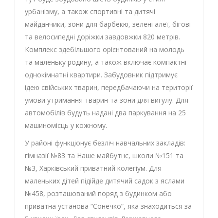
урбанізму, а також спортивні та дитячі
майданчики, зони для барбекю, зелені алеї, бігові
та велосипедні доріжки завдовжки 820 метрів.
Комплекс здебільшого орієнтований на молодь
та маленьку родину, а також включає компактні
однокімнатні квартири. Забудовник підтримує
ідею свійських тварин, передбачаючи на території
умови утримання тварин та зони для вигулу. Для
автомобілів будуть надані два паркування на 25
машиномісць у кожному.
У районі функціонує безліч навчальних закладів:
гімназії №83 та Наше майбутнє, школи №151 та
№3, Харківський приватний колегіум. Для
маленьких дітей підійде дитячий садок з яслами
№458, розташований поряд з будинком або
приватна установа “Сонечко”, яка знаходиться за