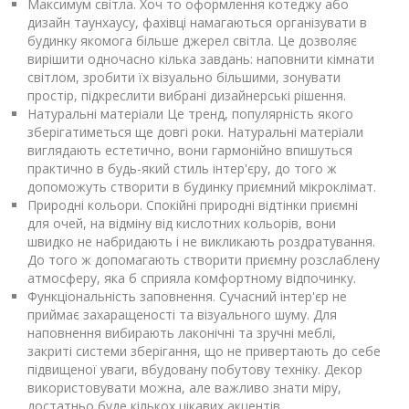
Максимум світла. Хоч то оформлення котеджу або
дизайн таунхаусу, фахівці намагаються організувати в
будинку якомога більше джерел світла. Це дозволяє
вирішити одночасно кілька завдань: наповнити кімнати
світлом, зробити їх візуально більшими, зонувати
простір, підкреслити вибрані дизайнерські рішення.
Натуральні матеріали Це тренд, популярність якого
зберігатиметься ще довгі роки. Натуральні матеріали
виглядають естетично, вони гармонійно впишуться
практично в будь-який стиль інтер'єру, до того ж
допоможуть створити в будинку приємний мікроклімат.
Природні кольори. Спокійні природні відтінки приємні
для очей, на відміну від кислотних кольорів, вони
швидко не набридають і не викликають роздратування.
До того ж допомагають створити приємну розслаблену
атмосферу, яка б сприяла комфортному відпочинку.
Функціональність заповнення. Сучасний інтер'єр не
приймає захаращеності та візуального шуму. Для
наповнення вибирають лаконічні та зручні меблі,
закриті системи зберігання, що не привертають до себе
підвищеної уваги, вбудовану побутову техніку. Декор
використовувати можна, але важливо знати міру,
достатньо буде кількох цікавих акцентів.