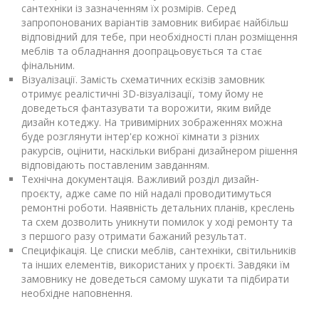
сантехніки із зазначенням їх розмірів. Серед
запропонованих варіантів замовник вибирає найбільш
відповідний для тебе, при необхідності план розміщення
меблів та обладнання доопрацьовується та стає
фінальним.
Візуалізації. Замість схематичних ескізів замовник
отримує реалістичні 3D-візуалізації, тому йому не
доведеться фантазувати та ворожити, яким вийде
дизайн котеджу. На тривимірних зображеннях можна
буде розглянути інтер'єр кожної кімнати з різних
ракурсів, оцінити, наскільки вибрані дизайнером рішення
відповідають поставленим завданням.
Технічна документація. Важливий розділ дизайн-
проєкту, адже саме по ній надалі проводитимуться
ремонтні роботи. Наявність детальних планів, креслень
та схем дозволить уникнути помилок у ході ремонту та
з першого разу отримати бажаний результат.
Специфікація. Це списки меблів, сантехніки, світильників
та інших елементів, використаних у проєкті. Завдяки їм
замовнику не доведеться самому шукати та підбирати
необхідне наповнення.