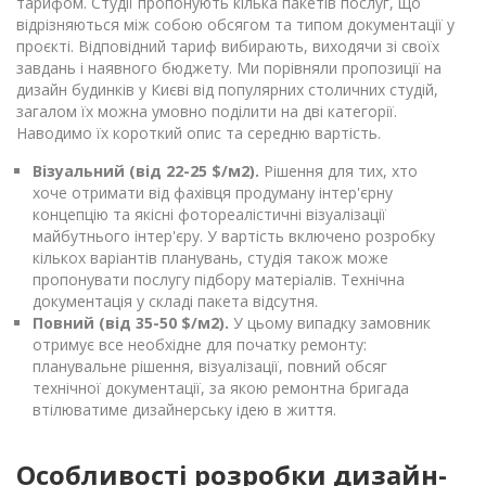
тарифом. Студії пропонують кілька пакетів послуг, що
відрізняються між собою обсягом та типом документації у
проєкті. Відповідний тариф вибирають, виходячи зі своїх
завдань і наявного бюджету. Ми порівняли пропозиції на
дизайн будинків у Києві від популярних столичних студій,
загалом їх можна умовно поділити на дві категорії.
Наводимо їх короткий опис та середню вартість.
Візуальний (від 22-25 $/м2).
Рішення для тих, хто
хоче отримати від фахівця продуману інтер'єрну
концепцію та якісні фотореалістичні візуалізації
майбутнього інтер'єру. У вартість включено розробку
кількох варіантів планувань, студія також може
пропонувати послугу підбору матеріалів. Технічна
документація у складі пакета відсутня.
Повний (від 35-50 $/м2).
У цьому випадку замовник
отримує все необхідне для початку ремонту:
планувальне рішення, візуалізації, повний обсяг
технічної документації, за якою ремонтна бригада
втілюватиме дизайнерську ідею в життя.
Особливості розробки дизайн-