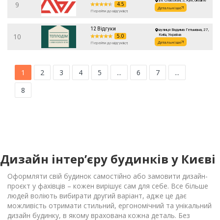
ул. Спасская, 5, Kyiv, Ukraine
9
4.5
Детальніше
Перейти до відгуків
12 Відгуки
вулиця Вадима Гетьмана, 27,
10
5.0
Київ, Україна
Детальніше
Перейти до відгуків
1
2
3
4
5
...
6
7
...
8
Дизайн інтер’єру будинків у Києві
Оформляти свій будинок самостійно або замовити дизайн-
проєкт у фахівців – кожен вирішує сам для себе. Все більше
людей воліють вибирати другий варіант, адже це дає
можливість отримати стильний, ергономічний та унікальний
дизайн будинку, в якому врахована кожна деталь. Без