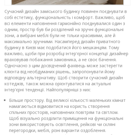
Сучасний дизайн заміського будинку повинен поєднувати в
собі естетику, функціональність і комфорт. Важливо, щоб
всі елементи наповнення гармонійно поєднувалися один з
одним, простір був би розділений на зручні функціональні
зони, а вибрані меблі були не тільки красивими, але й
максимально зручними. Насамперед дизайн приватного
будинку в Києві має подобатися його мешканцям. Тому
важливо, щоби при розробці інтер'єрної концепції дизайнер
враховував побажання замовника, а не своє бачення.
Одночасно з цим досвідчений фахівець може застерегти
клієнта від необдуманих рішень, запропонувати йому
відповідну альтернативу. Щоб створити сучасний дизайн
котеджів, також можна орієнтуватися на актуальні
інтер'єрні тенденції. Найпопулярніші з них:
Більше простору. Від великої кількості маленьких кімнат
намагаються відмовитися на користь створення
спільних просторів, наповнених повітрям та світлом.
Щоб візуально розділити приміщення на функціональні
зони використовують освітлення, рейкові чи скляні
перегородки, меблі, різні варіанти оздоблення.