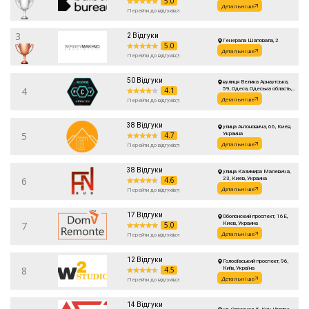
5.0
Детальніше
Перейти до відгуків
3
2 Відгуки
Генерала Шаповала, 2
5.0
Детальніше
Перейти до відгуків
50 Відгуки
вулиця Велика Арнаутська,
4
4.1
59, Одеса, Одеська область,
Україна, 65000
Детальніше
Перейти до відгуків
38 Відгуки
улица Антоновича, 66, Киев,
5
4.7
Украина
Детальніше
Перейти до відгуків
38 Відгуки
улица Казимира Малевича,
6
4.6
23, Киев, Украина
Детальніше
Перейти до відгуків
17 Відгуки
Оболонский проспект, 16Е,
7
5.0
Киев, Украина
Детальніше
Перейти до відгуків
12 Відгуки
Голосіївський проспект, 96,
8
4.5
Київ, Україна
Детальніше
Перейти до відгуків
14 Відгуки