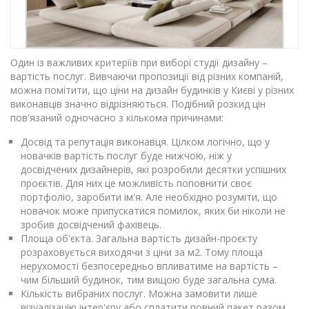
Один із важливих критеріїв при виборі студії дизайну –
вартість послуг. Вивчаючи пропозиції від різних компаній,
можна помітити, що ціни на дизайн будинків у Києві у різних
виконавців значно відрізняються. Подібний розкид цін
пов'язаний одночасно з кількома причинами:
Досвід та репутація виконавця. Цілком логічно, що у
новачків вартість послуг буде нижчою, ніж у
досвідчених дизайнерів, які розробили десятки успішних
проєктів. Для них це можливість поповнити своє
портфоліо, заробити ім'я. Але необхідно розуміти, що
новачок може припускатися помилок, яких би ніколи не
зробив досвідчений фахівець.
Площа об'єкта. Загальна вартість дизайн-проєкту
розраховується виходячи з ціни за м2. Тому площа
нерухомості безпосередньо впливатиме на вартість –
чим більший будинок, тим вищою буде загальна сума.
Кількість вибраних послуг. Можна замовити лише
візуалізацію інтер'єру або сплатити повний пакет разом