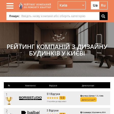
Київ
Ua
Ru
Пошук:
РЕЙТИНГ КОМПАНІЙ З ДИЗАЙНУ
БУДИНКІВ У КИЄВІ
№
Компанія
Відгуки
Детальніше
1
51 Відгуки
вулиця Ділова 1/2, Київ
5.0
Детальніше
Перейти до відгуків
2
3 Відгуки
Казимира Малевича, 86п