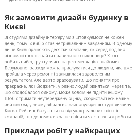
Як замовити дизайн будинку в
Києві
Зі студіями дизайну інтер'єру ми зіштовхуємося не кожен
день, тому їх вибір стає нетривіальним завданням. В одному
лише Києві працюють десятки компаній, як серед подібної
різноманітності знайти правильного виконавця? Хтось
робить вибір, ґрунтуючись на рекомендаціях знайомих.
Безумовно, завжди можна прислухатися до людини, яка вже
пройшла через ремонт і залишилася задоволеним
результатом. Але варто враховувати, що поняття про
прекрасне, як і бюджети, у різних людей різняться. Через те,
що сподобалося одному, може зовсім не підійти іншому.
Щоб отримати неупереджену оцінку, скористайтесь нашим
рейтингом, у ньому зібрані всі найпопулярніші студії дизайну
Києва. Рейтинг базується на відгуках реальних клієнтів
компаній, що допоможе краще оцінити якість їхньої роботи.
Приклади робіт у найкращих