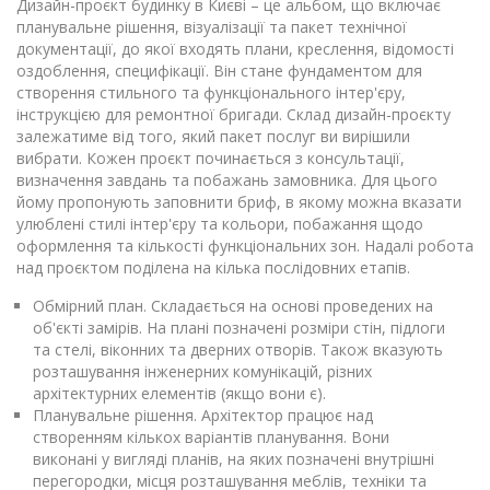
Дизайн-проєкт будинку в Києві – це альбом, що включає
планувальне рішення, візуалізації та пакет технічної
документації, до якої входять плани, креслення, відомості
оздоблення, специфікації. Він стане фундаментом для
створення стильного та функціонального інтер'єру,
інструкцією для ремонтної бригади. Склад дизайн-проєкту
залежатиме від того, який пакет послуг ви вирішили
вибрати. Кожен проєкт починається з консультації,
визначення завдань та побажань замовника. Для цього
йому пропонують заповнити бриф, в якому можна вказати
улюблені стилі інтер'єру та кольори, побажання щодо
оформлення та кількості функціональних зон. Надалі робота
над проєктом поділена на кілька послідовних етапів.
Обмірний план. Складається на основі проведених на
об'єкті замірів. На плані позначені розміри стін, підлоги
та стелі, віконних та дверних отворів. Також вказують
розташування інженерних комунікацій, різних
архітектурних елементів (якщо вони є).
Планувальне рішення. Архітектор працює над
створенням кількох варіантів планування. Вони
виконані у вигляді планів, на яких позначені внутрішні
перегородки, місця розташування меблів, техніки та