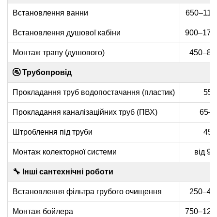
Встановлення ванни
650–1100
Встановлення душової кабіни
900–1700
Монтаж трапу (душового)
450–850
🚰 Трубопровід
Прокладання труб водопостачання (пластик)
55–
Прокладання каналізаційних труб (ПВХ)
65–1
Штроблення під труби
45–
Монтаж колекторної системи
від 90
🔧 Інші сантехнічні роботи
Встановлення фільтра грубого очищення
250–450
Монтаж бойлера
750–1200