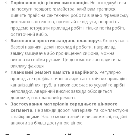
Порівняння цін різних виконавців.
Не погоджуйтеся
на послуги першого ж майстра, який вам трапився.
Вивчіть прайс на сантехнічні роботи в Івано-Франківську
декількох сантехніків, прочитайте відгуки, попросіть
продемонструвати приклади робіт і тільки потім робіть
остаточний вибір.
Виконання простих завдань власноруч.
Якщо у вас є
базові навички, деякі нескладні роботи, наприклад,
заміну змішувача або прочищення сифона, можна
виконати своїми руками. Це допоможе заощадити на
виклику фахівця.
Плановий ремонт замість аварійного.
Регулярно
проводьте профілактичні огляди сантехнічних приладів і
каналізаційних труб, а також своєчасно усувайте дрібні
неполадки. Аварійний виклик завжди обходиться
дорожче, ніж плановий ремонт.
Застосування матеріалів середнього цінового
сегмента.
Не завжди дорогі матеріали та комплектуючі
є найкращими. Часто можна знайти високоякісні, надійні
аналоги за більш доступною ціною.