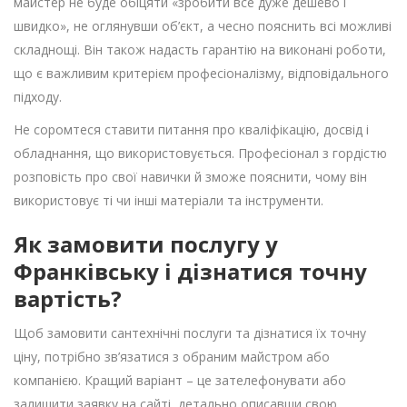
майстер не буде обіцяти «зробити все дуже дешево і
швидко», не оглянувши об’єкт, а чесно пояснить всі можливі
складнощі. Він також надасть гарантію на виконані роботи,
що є важливим критерієм професіоналізму, відповідального
підходу.
Не соромтеся ставити питання про кваліфікацію, досвід і
обладнання, що використовується. Професіонал з гордістю
розповість про свої навички й зможе пояснити, чому він
використовує ті чи інші матеріали та інструменти.
Як замовити послугу у
Франківську і дізнатися точну
вартість?
Щоб замовити сантехнічні послуги та дізнатися їх точну
ціну, потрібно зв’язатися з обраним майстром або
компанією. Кращий варіант – це зателефонувати або
залишити заявку на сайті, детально описавши свою