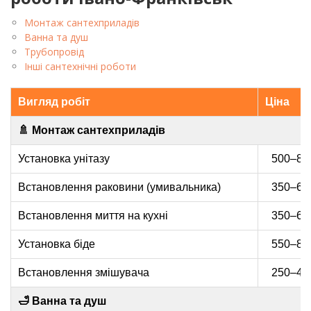
Монтаж сантехприладів
Ванна та душ
Трубопровід
Інші сантехнічні роботи
Вигляд робіт
Ціна
🚿 Монтаж сантехприладів
Установка унітазу
500–800
Встановлення раковини (умивальника)
350–650
Встановлення миття на кухні
350–650
Установка біде
550–850
Встановлення змішувача
250–450
🛁 Ванна та душ