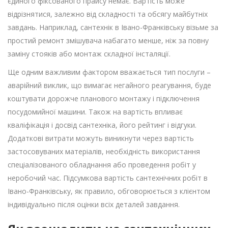
єдиного фіксованого прайсу немає. Вартість може
відрізнятися, залежно від складності та обсягу майбутніх
завдань. Наприклад, сантехнік в Івано-Франківську візьме за
простий ремонт змішувача набагато менше, ніж за повну
заміну стояків або монтаж складної інсталяції.
Ще одним важливим фактором вважається тип послуги –
аварійний виклик, що вимагає негайного реагування, буде
коштувати дорожче планового монтажу і підключення
посудомийної машини. Також на вартість впливає
кваліфікація і досвід сантехніка, його рейтинг і відгуки.
Додаткові витрати можуть виникнути через вартість
застосовуваних матеріалів, необхідність використання
спеціалізованого обладнання або проведення робіт у
неробочий час. Підсумкова вартість сантехнічних робіт в
Івано-Франківську, як правило, обговорюється з клієнтом
індивідуально після оцінки всіх деталей завдання.