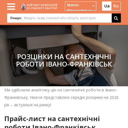
Івано-
Ua
Ru
Франківськ
Пошук:
РОЗЦІНКИ НА САНТЕХНІЧНІ
РОБОТИ ІВАНО-ФРАНКІВСЬК
Ми здійснили аналітику цін на сантехнічні роботи в Івано-
Франківську. Нижче представлені середні розцінки на 2026
рік – актуальні на ринку!
Прайс-лист на сантехнічні
роботи Івано-Франківськ