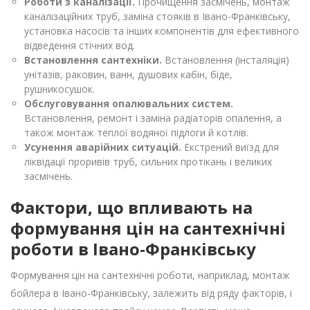
Роботи з каналізації.
Прочищення засмічень, монтаж
каналізаційних труб, заміна стояків в Івано-Франківську,
установка насосів та інших компонентів для ефективного
відведення стічних вод.
Встановлення сантехніки.
Встановлення (інсталяція)
унітазів, раковин, ванн, душових кабін, біде,
рушникосушок.
Обслуговування опалювальних систем.
Встановлення, ремонт і заміна радіаторів опалення, а
також монтаж теплої водяної підлоги й котлів.
Усунення аварійних ситуацій.
Екстрений виїзд для
ліквідації проривів труб, сильних протікань і великих
засмічень.
Фактори, що впливають на
формування цін на сантехнічні
роботи в Івано-Франківську
Формування цін на сантехнічні роботи, наприклад, монтаж
бойлера в Івано-Франківську, залежить від ряду факторів, і