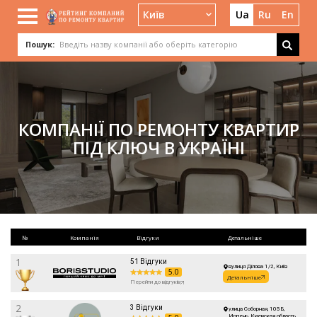
Київ
Ua
Ru
En
Пошук:
КОМПАНІЇ ПО РЕМОНТУ КВАРТИР
ПІД КЛЮЧ В УКРАЇНІ
№
Компанія
Відгуки
Детальніше
1
51 Відгуки
вулиця Ділова 1/2, Київ
5.0
Детальніше
Перейти до відгуків
2
3 Відгуки
улица Соборная, 105Б,
Ирпень, Киевская область,