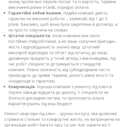
якому прописано перелік послуг та їх вартість, терміни
виконання різних етапів, порядок оплати.
Гарантійні зобов'язання.
Надійні компанії дають
гарантію на виконані роботи – зазвичай, від 1 до 3
років. Важливо, щоб вона була закріплена в договорі, а
не просто озвучена на словах.
Штатні спеціалісти.
Коли компанія має своїх
постійних співробітників, а не лише «залучені бригади»,
якість і відповідальність значно вищі. Штатний
виконроб відповідає за об'єкт від початку до кінця,
дизайнери працюють у тісній зв'язці з виконавцями, під
час робіт спеціалісти дотримуються стандартів
компанії. Повна залежність від субпідрядників часто
призводить до зривів термінів, різного рівня якості та
складнощів із гарантією.
Комунікація.
Хороша компанія з ремонту під ключ в
Україні завжди відкрита до діалогу, її спеціалісти не
бояться докладних питань та пропонують кілька
варіантів рішень під ваш бюджет.
Ремонт квартири під ключ – зручна послуга, яка дозволяє
отримати стильне та комфортне житло, не витрачаючи на
організацію робіт багато часу та сил. Але оцінити всі її