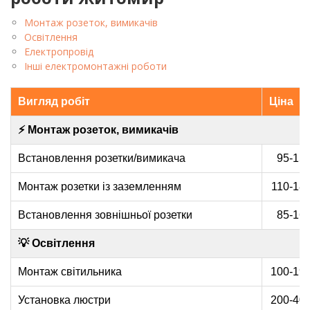
Монтаж розеток, вимикачів
Освітлення
Електропровід
Інші електромонтажні роботи
Вигляд робіт
Ціна
⚡ Монтаж розеток, вимикачів
Встановлення розетки/вимикача
95-155
Монтаж розетки із заземленням
110-185
Встановлення зовнішньої розетки
85-160
💡 Освітлення
Монтаж світильника
100-190
Установка люстри
200-400