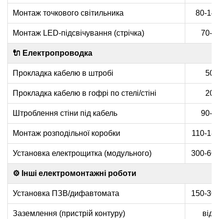
Монтаж точкового світильника
80-140
Монтаж LED-підсвічування (стрічка)
70-1
🔌 Електропроводка
Прокладка кабелю в штробі
50-
Прокладка кабелю в гофрі по стелі/стіні
20-
Штроблення стіни під кабель
90-1
Монтаж розподільної коробки
110-185
Установка електрощитка (модульного)
300-600
⚙️ Інші електромонтажні роботи
Установка ПЗВ/дифавтомата
150-300
Заземлення (пристрій контуру)
від 