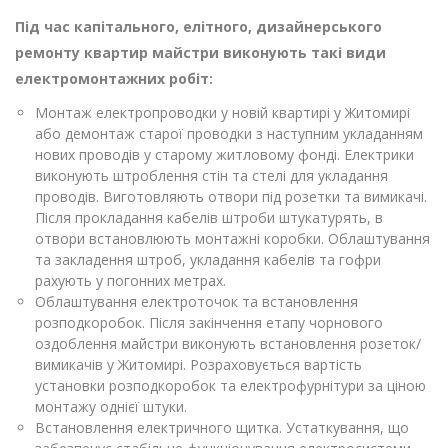
Під час капітального, елітного, дизайнерського
ремонту квартир майстри виконують такі види
електромонтажних робіт:
Монтаж електропроводки у новій квартирі у Житомирі
або демонтаж старої проводки з наступним укладанням
нових проводів у старому житловому фонді. Електрики
виконують штроблення стін та стелі для укладання
проводів. Виготовляють отвори під розетки та вимикачі.
Після прокладання кабелів штроби штукатурять, в
отвори встановлюють монтажні коробки. Облаштування
та закладення штроб, укладання кабелів та гофри
рахують у погонних метрах.
Облаштування електроточок та встановлення
розподкоробок. Після закінчення етапу чорнового
оздоблення майстри виконують встановлення розеток/
вимикачів у Житомирі. Розраховується вартість
установки розподкоробок та електрофурнітури за ціною
монтажу однієї штуки.
Встановлення електричного щитка. Устаткування, що