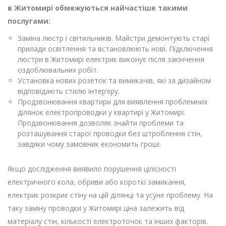
в Житомирі обмежуються найчастіше такими
послугами:
Заміна люстр і світильників. Майстри демонтують старі
прилади освітлення та встановлюють нові. Підключення
люстри в Житомирі електрик виконує після закінчення
оздоблювальних робіт.
Установка нових розеток та вимикачів, які за дизайном
відповідають стилю інтер’єру.
Продзвонювання квартири для виявлення проблемних
ділянок електропроводки у квартирі у Житомирі.
Продзвонювання дозволяє знайти проблеми та
розташування старої проводки без штроблення стін,
завдяки чому замовник економить гроші.
Якщо дослідження виявило порушення цілісності
електричного кола, обриви або короткі замикання,
електрик розкриє стіну на цій ділянці та усуне проблему. На
таку заміну проводки у Житомирі ціна залежить від
матеріалу стін, кількості електроточок та інших факторів.