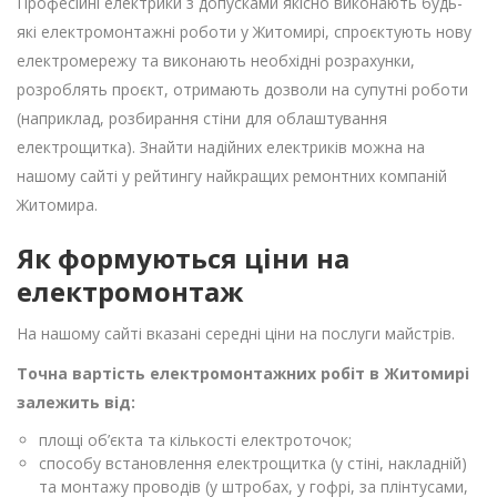
Професійні електрики з допусками якісно виконають будь-
які електромонтажні роботи у Житомирі, спроєктують нову
електромережу та виконають необхідні розрахунки,
розроблять проєкт, отримають дозволи на супутні роботи
(наприклад, розбирання стіни для облаштування
електрощитка). Знайти надійних електриків можна на
нашому сайті у рейтингу найкращих ремонтних компаній
Житомира.
Як формуються ціни на
електромонтаж
На нашому сайті вказані середні ціни на послуги майстрів.
Точна вартість електромонтажних робіт в Житомирі
залежить від:
площі об’єкта та кількості електроточок;
способу встановлення електрощитка (у стіні, накладній)
та монтажу проводів (у штробах, у гофрі, за плінтусами,