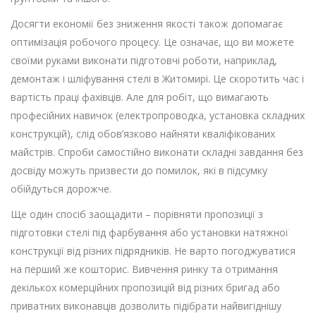
Досягти економії без зниження якості також допомагає
оптимізація робочого процесу. Це означає, що ви можете
своїми руками виконати підготовчі роботи, наприклад,
демонтаж і шліфування стелі в Житомирі. Це скоротить час і
вартість праці фахівців. Але для робіт, що вимагають
професійних навичок (електропроводка, установка складних
конструкцій), слід обов’язково найняти кваліфікованих
майстрів. Спроби самостійно виконати складні завдання без
досвіду можуть призвести до помилок, які в підсумку
обійдуться дорожче.
Ще один спосіб заощадити – порівняти пропозиції з
підготовки стелі під фарбування або установки натяжної
конструкції від різних підрядників. Не варто погоджуватися
на перший же кошторис. Вивчення ринку та отримання
декількох комерційних пропозицій від різних бригад або
приватних виконавців дозволить підібрати найвигіднішу