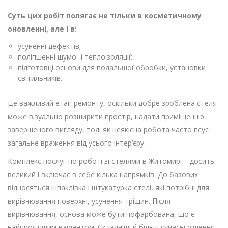
Суть цих робіт полягає не тільки в косметичному
оновленні, але і в:
усуненні дефектів;
поліпшенні шумо- і теплоізоляції;
підготовці основи для подальшої обробки, установки
світильників.
Це важливий етап ремонту, оскільки добре зроблена стеля
може візуально розширити простір, надати приміщенню
завершеного вигляду, тоді як неякісна робота часто псує
загальне враження від усього інтер’єру.
Комплекс послуг по роботі зі стелями в Житомирі – досить
великий і включає в себе кілька напрямків. До базових
відносяться шпаклівка і штукатурка стелі, які потрібні для
вирівнювання поверхні, усунення тріщин. Після
вирівнювання, основа може бути пофарбована, що є
найпростішим варіантом. Складніші й більш сучасні рішення