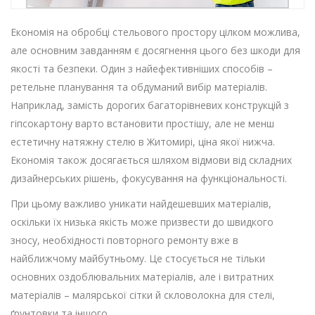
Економія на обробці стельового простору цілком можлива,
але основним завданням є досягнення цього без шкоди для
якості та безпеки. Один з найефективніших способів –
ретельне планування та обдуманий вибір матеріалів.
Наприклад, замість дорогих багаторівневих конструкцій з
гіпсокартону варто встановити простішу, але не менш
естетичну натяжну стелю в Житомирі, ціна якої нижча.
Економія також досягається шляхом відмови від складних
дизайнерських рішень, фокусування на функціональності.
При цьому важливо уникати найдешевших матеріалів,
оскільки їх низька якість може призвести до швидкого
зносу, необхідності повторного ремонту вже в
найближчому майбутньому. Це стосується не тільки
основних оздоблювальних матеріалів, але і витратних
матеріалів – малярської сітки й скловолокна для стелі,
ґрунтовки та іншого.