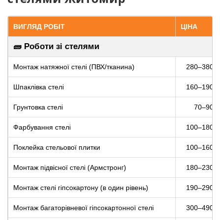
ВИГЛЯД РОБІТ
ЦІНА
🧱 Роботи зі стелями
Монтаж натяжної стелі (ПВХ/тканина)
280–380 г
Шпаклівка стелі
160–190 г
Грунтовка стелі
70–90 г
Фарбування стелі
100–180 г
Поклейка стельової плитки
100–160 г
Монтаж підвісної стелі (Армстронг)
180–230 г
Монтаж стелі гіпсокартону (в один рівень)
190–290 г
Монтаж багаторівневої гіпсокартонної стелі
300–490 г