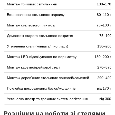
Монтаж точкових світильників
100–170 г
Встановлення стельового карнизу
80–110 грн
Монтаж стельового плінтуса
75–100 грн
Демонтаж старого стельового покриття
75–100 г
Утеплення стелі (мінвата/пінопласт)
130–200 г
Монтаж LED-підсвічування по периметру
130–200 грн
Монтаж касетної/рейкової стелі
270–370 г
Монтаж дерев’яних стельових панелей/ламелей
290–490 г
Поклейка декоративних балок/молдингів
від 170 грн
Установка люстр та трекових систем освітлення
від 300 г
Розцінки на роботи зі стелями