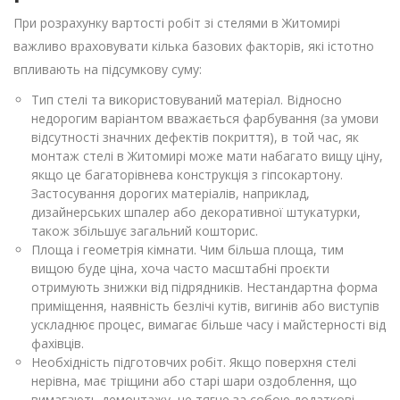
При розрахунку вартості робіт зі стелями в Житомирі
важливо враховувати кілька базових факторів, які істотно
впливають на підсумкову суму:
Тип стелі та використовуваний матеріал. Відносно
недорогим варіантом вважається фарбування (за умови
відсутності значних дефектів покриття), в той час, як
монтаж стелі в Житомирі може мати набагато вищу ціну,
якщо це багаторівнева конструкція з гіпсокартону.
Застосування дорогих матеріалів, наприклад,
дизайнерських шпалер або декоративної штукатурки,
також збільшує загальний кошторис.
Площа і геометрія кімнати. Чим більша площа, тим
вищою буде ціна, хоча часто масштабні проєкти
отримують знижки від підрядників. Нестандартна форма
приміщення, наявність безлічі кутів, вигинів або виступів
ускладнює процес, вимагає більше часу і майстерності від
фахівців.
Необхідність підготовчих робіт. Якщо поверхня стелі
нерівна, має тріщини або старі шари оздоблення, що
вимагають демонтажу, це тягне за собою додаткові