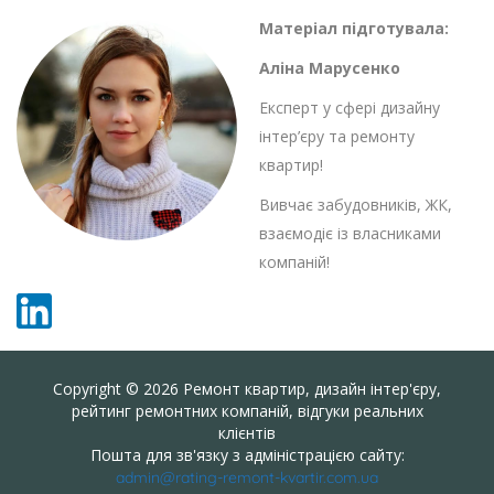
Матеріал підготувала:
Аліна Марусенко
Експерт у сфері дизайну
інтер’єру та ремонту
квартир!
Вивчає забудовників, ЖК,
взаємодіє із власниками
компаній!
Copyright © 2026 Ремонт квартир, дизайн інтер'єру,
рейтинг ремонтних компаній, відгуки реальних
клієнтів
Пошта для зв'язку з адміністрацією сайту:
admin@rating-remont-kvartir.com.ua