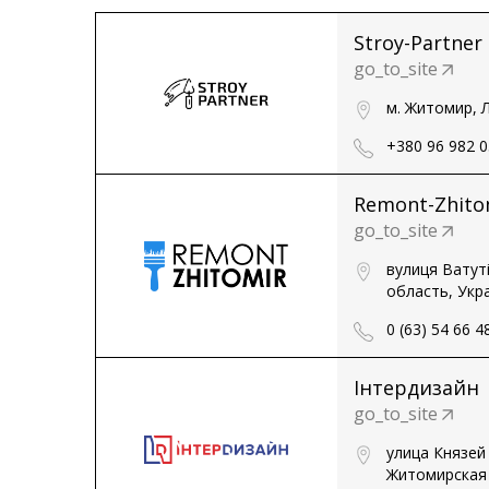
Stroy-Partner
go_to_site
м. Житомир, Л
+380 96 982 0
Remont-Zhito
go_to_site
вулиця Ватут
область, Укр
0 (63) 54 66 4
Інтердизайн
go_to_site
улица Князей
Житомирская 