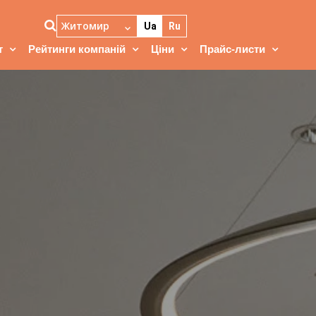
Житомир
Ua
Ru
т
Рейтинги компаній
Ціни
Прайс-листи