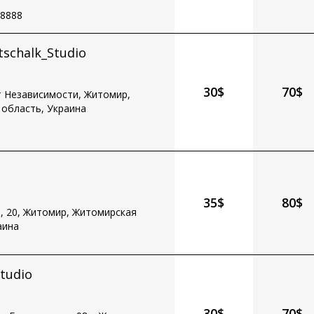
 8888
tschalk_Studio
30$
70$
т Независимости, Житомир,
область, Украина
35$
80$
а, 20, Житомир, Житомирская
аина
tudio
30$
70$