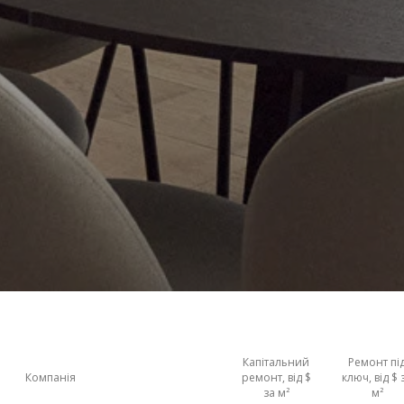
Капітальний
Ремонт пі
Компанія
ремонт, від $
ключ, від $ 
за м²
м²