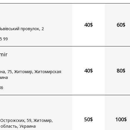
40$
60$
ьвівський провулок, 2
5 99
mir
40$
80$
іна, 75, Житомир, Житомирская
аина
86
50$
100$
 Острожских, 59, Житомир,
область, Украина