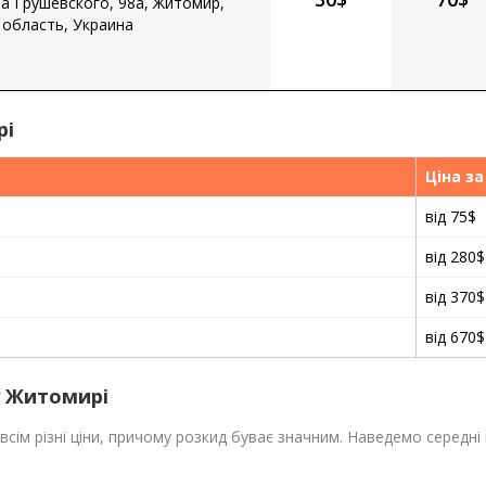
а Грушевского, 98а, Житомир,
область, Украина
рі
Ціна за
від 75$
від 280$
від 370$
від 670$
у Житомирі
овсім різні ціни, причому розкид буває значним. Наведемо середні