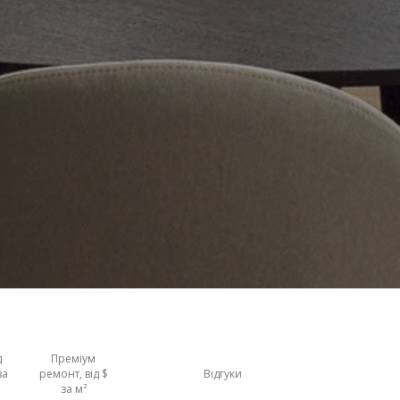
д
Преміум
за
ремонт, від $
Відгуки
за м²