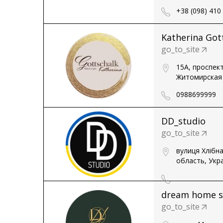
+38 (098) 410
Katherina Got
go_to_site
15A, проспек
Житомирская 
0988699999
DD_studio
go_to_site
вулиця Хлібн
область, Укр
dream home s
go_to_site