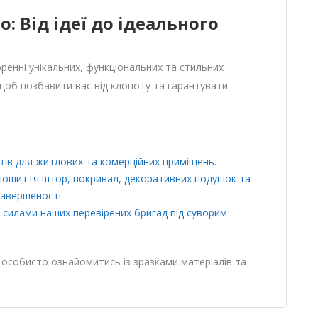
o: Від ідеї до ідеального
оренні унікальних, функціональних та стильних
щоб позбавити вас від клопоту та гарантувати
тів для житлових та комерційних приміщень.
 пошиття штор, покривал, декоративних подушок та
завершеності.
у силами наших перевірених бригад під суворим
особисто ознайомитись із зразками матеріалів та