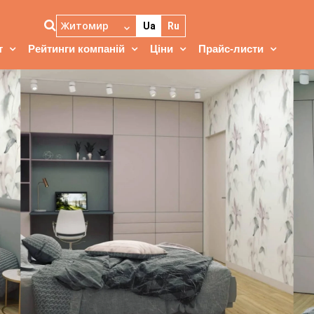
Житомир
Ua
Ru
т
Рейтинги компаній
Ціни
Прайс-листи