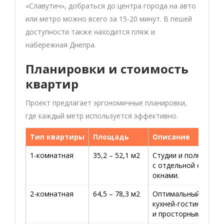
«Славутич», добраться до центра города на авто
или метро можно всего за 15-20 минут. В пешей
доступности также находится пляж и
набережная Днепра.
Планировки и стоимость
квартир
Проект предлагает эргономичные планировки,
где каждый метр используется эффективно.
Тип квартиры
Площадь
Описание
1-комнатная
35,2 – 52,1 м2
Студии и полноценн
с отдельной спальн
окнами.
2-комнатная
64,5 – 78,3 м2
Оптимальный вариа
кухней-гостиной, дв
и просторным холло