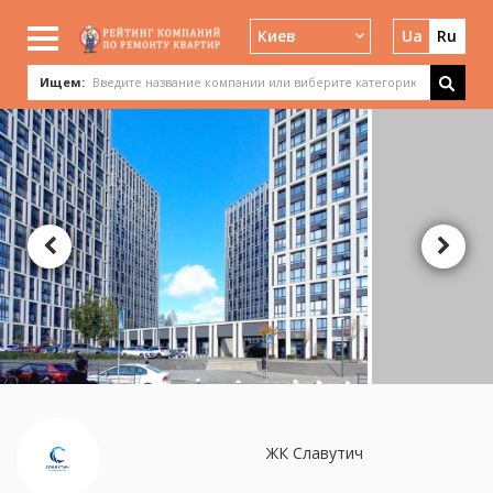
Киев
Ua
Ru
Ищем:
ЖК Славутич