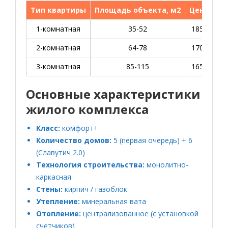
Тип квартиры
Площадь объекта, м2
Цена $/м
1-комнатная
35-52
1850-2400
2-комнатная
64-78
1700-2200
3-комнатная
85-115
1650-2100
Основные характеристики
жилого комплекса
Класс:
комфорт+
Количество домов:
5 (первая очередь) + 6
(Славутич 2.0)
Технология строительства:
монолитно-
каркасная
Стены:
кирпич / газоблок
Утепление:
минеральная вата
Отопление:
централизованное (с установкой
счетчиков)