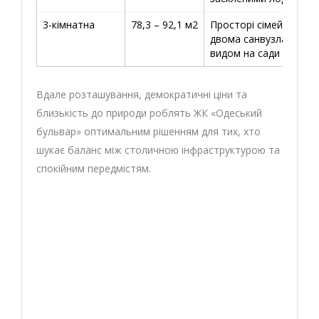
3-кімнатна
78,3 – 92,1 м2
Просторі сімейні варіа
двома санвузлами та
видом на сади або міс
Вдале розташування, демократичні ціни та
близькість до природи роблять ЖК «Одеський
бульвар» оптимальним рішенням для тих, хто
шукає баланс між столичною інфраструктурою та
спокійним передмістям.