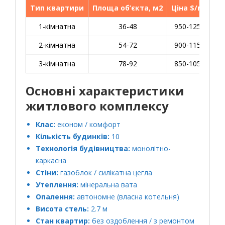
Тип квартири
Площа об’єкта, м2
Ціна $/м2
1-кімнатна
36-48
950-1250
2-кімнатна
54-72
900-1150
3-кімнатна
78-92
850-1050
Основні характеристики
житлового комплексу
Клас:
економ / комфорт
Кількість будинків:
10
Технологія будівництва:
монолітно-
каркасна
Стіни:
газоблок / силікатна цегла
Утеплення:
мінеральна вата
Опалення:
автономне (власна котельня)
Висота стель:
2.7 м
Стан квартир:
без оздоблення / з ремонтом