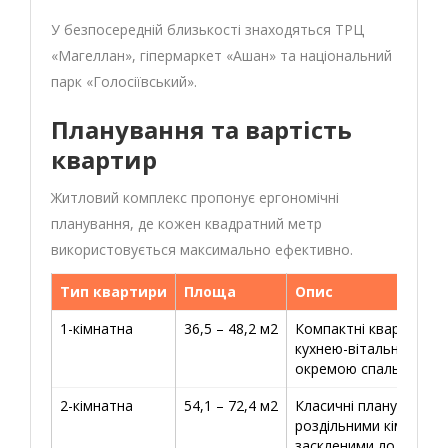
У безпосередній близькості знаходяться ТРЦ
«Магеллан», гіпермаркет «Ашан» та національний
парк «Голосіївський».
Планування та вартість
квартир
Житловий комплекс пропонує ергономічні
планування, де кожен квадратний метр
використовується максимально ефективно.
Тип квартири
Площа
Опис
1-кімнатна
36,5 – 48,2 м2
Компактні квартири з
кухнею-вітальнею та 
окремою спальнею.
2-кімнатна
54,1 – 72,4 м2
Класичні планування з
роздільними кімнатам
заскленими лоджіями.