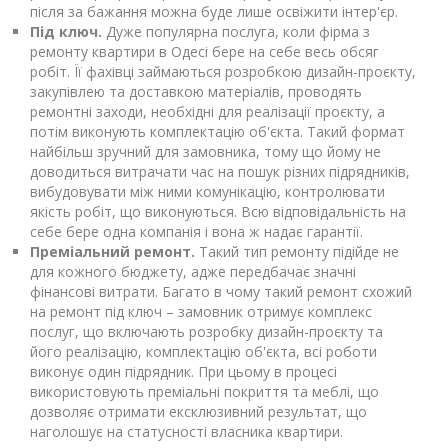
після за бажання можна буде лише освіжити інтер'єр.
Під ключ.
Дуже популярна послуга, коли фірма з
ремонту квартири в Одесі бере на себе весь обсяг
робіт. Її фахівці займаються розробкою дизайн-проєкту,
закупівлею та доставкою матеріалів, проводять
ремонтні заходи, необхідні для реалізації проєкту, а
потім виконують комплектацію об'єкта. Такий формат
найбільш зручний для замовника, тому що йому не
доводиться витрачати час на пошук різних підрядників,
вибудовувати між ними комунікацію, контролювати
якість робіт, що виконуються. Всю відповідальність на
себе бере одна компанія і вона ж надає гарантії.
Преміальний ремонт.
Такий тип ремонту підійде не
для кожного бюджету, адже передбачає значні
фінансові витрати. Багато в чому такий ремонт схожий
на ремонт під ключ – замовник отримує комплекс
послуг, що включають розробку дизайн-проєкту та
його реалізацію, комплектацію об'єкта, всі роботи
виконує один підрядник. При цьому в процесі
використовують преміальні покриття та меблі, що
дозволяє отримати ексклюзивний результат, що
наголошує на статусності власника квартири.