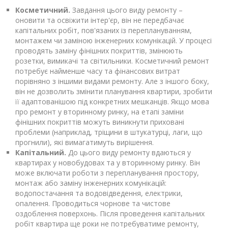
Косметичний.
Завдання цього виду ремонту –
оновити та освіжити інтер'єр, він не передбачає
капітальних робіт, пов'язаних із переплануванням,
монтажем чи заміною інженерних комунікацій. У процесі
проводять заміну фінішних покриттів, змінюють
розетки, вимикачі та світильники. Косметичний ремонт
потребує найменше часу та фінансових витрат
порівняно з іншими видами ремонту. Але з іншого боку,
він не дозволить змінити планування квартири, зробити
її адаптованішою під конкретних мешканців. Якщо мова
про ремонт у вторинному ринку, на етапі заміни
фінішних покриттів можуть виникнути приховані
проблеми (наприклад, тріщини в штукатурці, лаги, що
прогнили), які вимагатимуть вирішення.
Капітальний.
До цього виду ремонту вдаються у
квартирах у новобудовах та у вторинному ринку. Він
може включати роботи з перепланування простору,
монтаж або заміну інженерних комунікацій:
водопостачання та водовідведення, електрики,
опалення. Проводиться чорнове та чистове
оздоблення поверхонь. Після проведення капітальних
робіт квартира ще роки не потребуватиме ремонту,