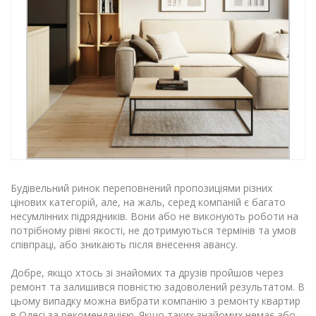
Будівельний ринок переповнений пропозиціями різних
цінових категорій, але, на жаль, серед компаній є багато
несумлінних підрядників. Вони або не виконують роботи на
потрібному рівні якості, не дотримуються термінів та умов
співпраці, або зникають після внесення авансу.
Добре, якщо хтось зі знайомих та друзів пройшов через
ремонт та залишився повністю задоволений результатом. В
цьому випадку можна вибрати компанію з ремонту квартир
в Одесі за рекомендацією. Якщо таких знайомих немає або