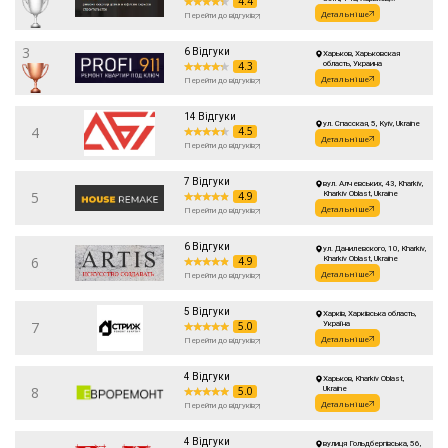
4.4
Харьковская область, Украина
Детальніше
Перейти до відгуків
3
6 Відгуки
Харьков, Харьковская
4.3
область, Украина
Детальніше
Перейти до відгуків
14 Відгуки
ул. Спасская, 5, Kyiv, Ukraine
4
4.5
Детальніше
Перейти до відгуків
7 Відгуки
вул. Алчевських, 43, Kharkiv,
5
4.9
Kharkiv Oblast, Ukraine
Детальніше
Перейти до відгуків
6 Відгуки
ул. Данилевского, 10, Kharkiv,
6
4.9
Kharkiv Oblast, Ukraine
Детальніше
Перейти до відгуків
5 Відгуки
Харків, Харківська область,
7
5.0
Україна
Детальніше
Перейти до відгуків
4 Відгуки
Харьков, Kharkiv Oblast,
8
5.0
Ukraine
Детальніше
Перейти до відгуків
4 Відгуки
вулиця Гольдбергівська, 56,