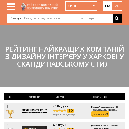
Київ
Ua
Ru
Пошук:
РЕЙТИНГ НАЙКРАЩИХ КОМПАНІЙ
З ДИЗАЙНУ ІНТЕР'ЄРУ У ХАРКОВІ У
СКАНДИНАВСЬКОМУ СТИЛІ
№
Компанія
Відгуки
Детальніше
1
40 Відгуки
улица Чернышевская, 13,
5.0
Харьков, Харьковская
область, Украина
Детальніше
Перейти до відгуків
2
6 Відгуки
майдан Героїв Небесної
Сотні, 14а, Харьков,