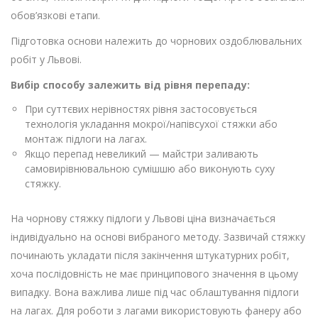
обов’язкові етапи.
Підготовка основи належить до чорнових оздоблювальних
робіт у Львові.
Вибір способу залежить від рівня перепаду:
При суттєвих нерівностях рівня застосовується
технологія укладання мокрої/напівсухої стяжки або
монтаж підлоги на лагах.
Якщо перепад невеликий — майстри заливають
самовирівнювальною сумішшю або виконують суху
стяжку.
На чорнову стяжку підлоги у Львові ціна визначається
індивідуально на основі вибраного методу. Зазвичай стяжку
починають укладати після закінчення штукатурних робіт,
хоча послідовність не має принципового значення в цьому
випадку. Вона важлива лише під час облаштування підлоги
на лагах. Для роботи з лагами використовують фанеру або