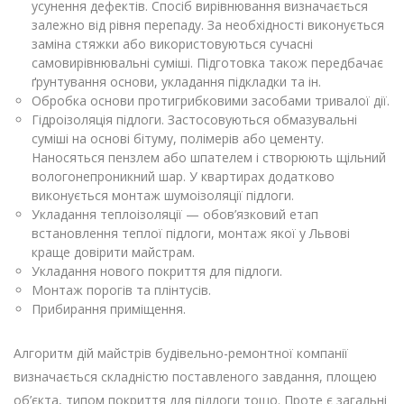
усунення дефектів. Спосіб вирівнювання визначається
залежно від рівня перепаду. За необхідності виконується
заміна стяжки або використовуються сучасні
самовирівнювальні суміші. Підготовка також передбачає
ґрунтування основи, укладання підкладки та ін.
Обробка основи протигрибковими засобами тривалої дії.
Гідроізоляція підлоги. Застосовуються обмазувальні
суміші на основі бітуму, полімерів або цементу.
Наносяться пензлем або шпателем і створюють щільний
вологонепроникний шар. У квартирах додатково
виконується монтаж шумоізоляції підлоги.
Укладання теплоізоляції — обов’язковий етап
встановлення теплої підлоги, монтаж якої у Львові
краще довірити майстрам.
Укладання нового покриття для підлоги.
Монтаж порогів та плінтусів.
Прибирання приміщення.
Алгоритм дій майстрів будівельно-ремонтної компанії
визначається складністю поставленого завдання, площею
об’єкта, типом покриття для підлоги тощо. Проте є загальні