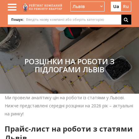
Львів
Ua
Ru
Пошук:
РОЗЦІНКИ НА РОБОТИ З
ПІДЛОГАМИ ЛЬВІВ
Ми провели аналітику цін на роботи із статями у Львові.
Нижче представлені середні розцінки на 2026 рік – актуальні
на ринку!
Прайс-лист на роботи з статями
Львів