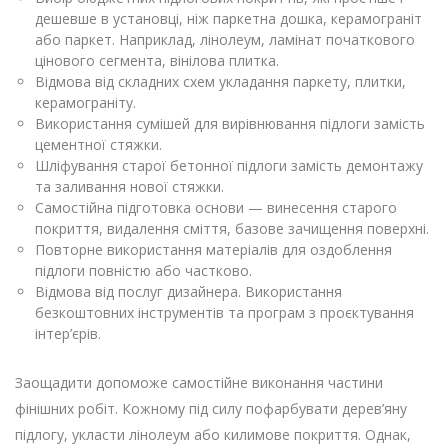
дешевше в установці, ніж паркетна дошка, керамограніт
або паркет. Наприклад, лінолеум, ламінат початкового
цінового сегмента, вінілова плитка.
Відмова від складних схем укладання паркету, плитки,
керамограніту.
Використання сумішей для вирівнювання підлоги замість
цементної стяжки.
Шліфування старої бетонної підлоги замість демонтажу
та заливання нової стяжки.
Самостійна підготовка основи — винесення старого
покриття, видалення сміття, базове зачищення поверхні.
Повторне використання матеріалів для оздоблення
підлоги повністю або частково.
Відмова від послуг дизайнера. Використання
безкоштовних інструментів та програм з проєктування
інтер’єрів.
Заощадити допоможе самостійне виконання частини
фінішних робіт. Кожному під силу пофарбувати дерев’яну
підлогу, укласти лінолеум або килимове покриття. Однак,