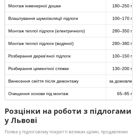
Монтаж інженерної дошки
180–250 грн
Влаштування шумоізоляції підлоги
100–170 грн
Монтаж теплої підлоги (електричного)
280–350 грн
Монтаж теплої підлоги (водяної)
280–380 грн
Розбирання дерев’яної підлоги
100–150 грн
Розбирання цементної стяжки
130–200 грн
Винесення сміття після демонтажу
за домовлені
Очищення основи під монтаж
65–85 грн
Розцінки на роботи з підлогами
у Львові
Поява у підлоговому покритті великих щілин, продавлених