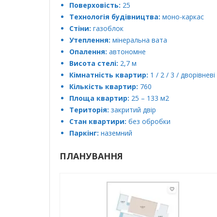
Поверховість:
25
Технологія будівництва:
моно-каркас
Стіни:
газоблок
Утеплення:
мінеральна вата
Опалення:
автономне
Висота стелі:
2,7 м
Кімнатність квартир:
1 / 2 / 3 / дворівневі
Кількість квартир:
760
Площа квартир:
25 – 133 м2
Територія:
закритий двір
Стан квартири:
без обробки
Паркінг:
наземний
ПЛАНУВАННЯ