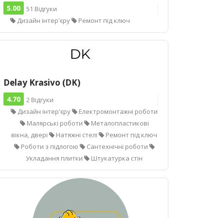
5.00
51 Відгуки
Дизайн інтер'єру
Ремонт під ключ
Delay Krasivo (DK)
4.70
2 Відгуки
Дизайн інтер'єру
Електромонтажні роботи
Малярські роботи
Металопластикові
вікна, двері
Натяжні стелі
Ремонт під ключ
Роботи з підлогою
Сантехнічні роботи
Укладання плитки
Штукатурка стін