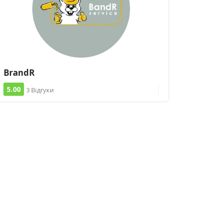
BrandR
5.00
3 Відгуки