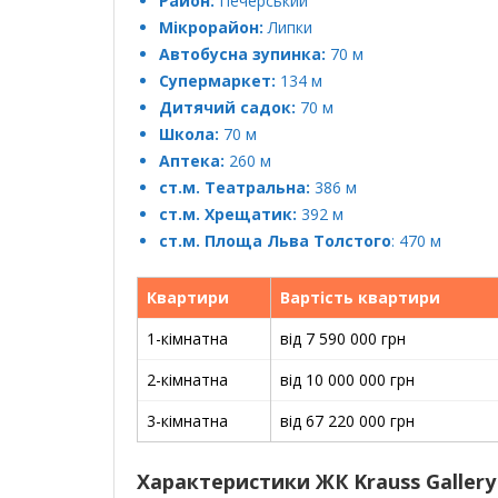
Район:
Печерський
Мікрорайон:
Липки
Автобусна зупинка:
70 м
Супермаркет:
134 м
Дитячий садок:
70 м
Школа:
70 м
Аптека:
260 м
ст.м. Театральна:
386 м
ст.м. Хрещатик:
392 м
ст.м. Площа Льва Толстого
: 470 м
Квартири
Вартість квартири
1-кімнатна
від 7 590 000 грн
2-кімнатна
від 10 000 000 грн
3-кімнатна
від 67 220 000 грн
Характеристики ЖК Krauss Gallery