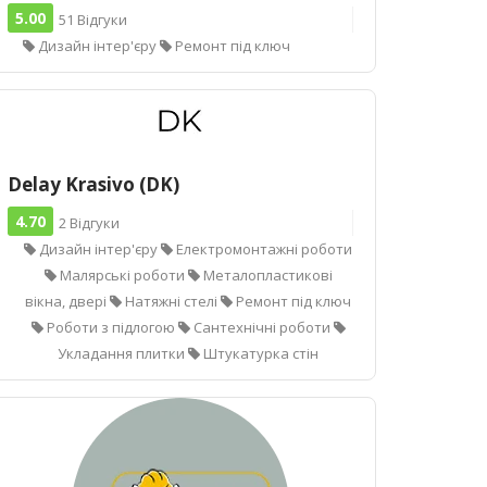
5.00
51 Відгуки
Дизайн інтер'єру
Ремонт під ключ
Delay Krasivo (DK)
4.70
2 Відгуки
Дизайн інтер'єру
Електромонтажні роботи
Малярські роботи
Металопластикові
вікна, двері
Натяжні стелі
Ремонт під ключ
Роботи з підлогою
Сантехнічні роботи
Укладання плитки
Штукатурка стін