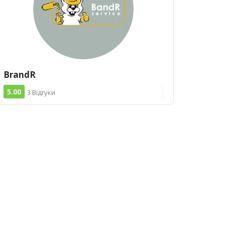
BrandR
5.00
3 Відгуки