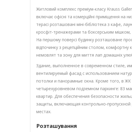
Житловий комплекс преміум-класу Krauss Galler
включає офісні та комерційні приміщення на ни
терасі розташовані міні-бібліотека з кафе, ла
кросфіт-тренажерами та боксерським мішком, 
На першому поверсі будинку розташоване прос
відпочинку з рецепційним столом, комфортну кі
немовлят та зону для миття лап домашніх улю
Здание, выполненное в современном стиле, и
вентилируемый фасад с использованием натур
потолки и панорамные окна. Кроме того, в Ж
четырехуровневом подземном паркинге: 83 ма
квартир. Для обеспечения безопасности жиль
защиты, включающая контрольно-пропускной
местах.
Розташування