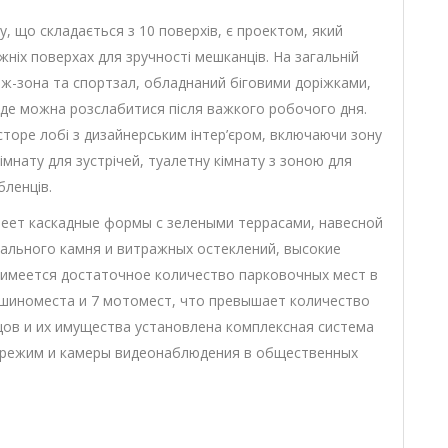
y, що складається з 10 поверхів, є проектом, який
жніх поверхах для зручності мешканців. На загальній
унж-зона та спортзал, обладнаний біговими доріжками,
де можна розслабитися після важкого робочого дня.
торе лобі з дизайнерським інтер’єром, включаючи зону
мнату для зустрічей, туалетну кімнату з зоною для
бленців.
меет каскадные формы с зелеными террасами, навесной
ального камня и витражных остеклений, высокие
К имеется достаточное количество парковочных мест в
шиноместа и 7 мотомест, что превышает количество
цов и их имущества установлена комплексная система
 режим и камеры видеонаблюдения в общественных