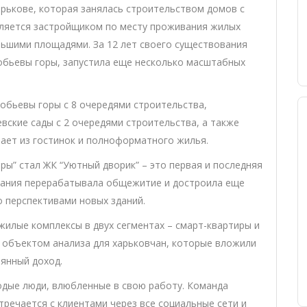
арькове, которая занялась строительством домов с
вляется застройщиком по месту проживания жилых
льшими площадями. За 12 лет своего существования
обьевы горы, запустила еще несколько масштабных
обьевы горы с 8 очередями строительства,
евские сады с 2 очередями строительства, а также
ает из гостинок и полноформатного жилья.
ы” стал ЖК “Уютный дворик” – это первая и последняя
мпания перерабатывала общежитие и достроила еще
о перспективами новых зданий.
жилые комплексы в двух сегментах – смарт-квартиры и
 объектом анализа для харьковчан, которые вложили
оянный доход.
одые люди, влюбленные в свою работу. Команда
стречается с клиентами через все социальные сети и