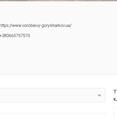
ы
https://www.vorobievy-gory.kharkov.ua/
+380665757570
Т
к