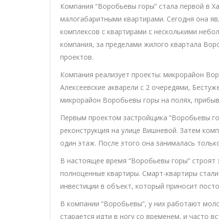
Компания “Воробьевы горы” стала первой в Х
малогабаритными квартирами. Сегодня она я
комплексов с квартирами с несколькими небо
компания, за пределами жилого квартала Вор
проектов.
Компания реализует проекты: микрорайон Вор
Алексеевские акварели с 2 очередями, Бестуж
микрорайон Воробьевы горы на полях, прибыв
Первым проектом застройщика “Воробьевы гор
реконструкция на улице Вишневой. Затем ко
один этаж. После этого она занималась тольк
В настоящее время “Воробьевы горы” строят 
полноценные квартиры. Смарт-квартиры стали
инвестиции в объект, который приносит пост
В компании “Воробьевы”, у них работают мол
старается идти в ногу со временем, и часто в