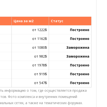
Цена за м2
Статус
от 1222$
Построено
от 1162$
Построено
от 1080$
Заморожена
от 982$
Заморожена
от 1978$
Построено
от 919$
Построено
от 547$
Построено
ть информацию о том, где осуществляется продажа
нтов. Фото комплекса и внутренних помещений
альных сетях, а также на тематических форумах.