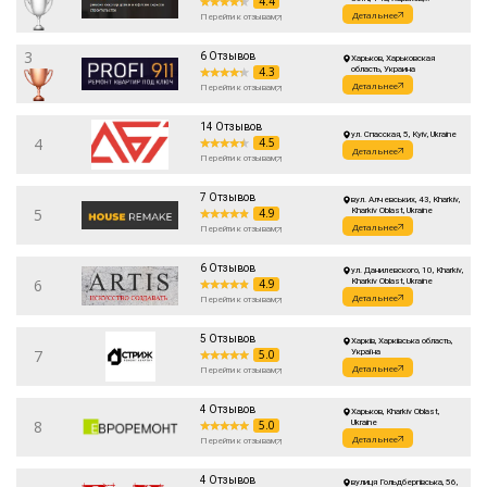
4.4
Харьковская область, Украина
Детальнее
Перейти к отзывам
3
6 Отзывов
Харьков, Харьковская
4.3
область, Украина
Детальнее
Перейти к отзывам
14 Отзывов
ул. Спасская, 5, Kyiv, Ukraine
4
4.5
Детальнее
Перейти к отзывам
7 Отзывов
вул. Алчевських, 43, Kharkiv,
5
4.9
Kharkiv Oblast, Ukraine
Детальнее
Перейти к отзывам
6 Отзывов
ул. Данилевского, 10, Kharkiv,
6
4.9
Kharkiv Oblast, Ukraine
Детальнее
Перейти к отзывам
5 Отзывов
Харків, Харківська область,
7
5.0
Україна
Детальнее
Перейти к отзывам
4 Отзывов
Харьков, Kharkiv Oblast,
8
5.0
Ukraine
Детальнее
Перейти к отзывам
4 Отзывов
вулиця Гольдбергівська, 56,