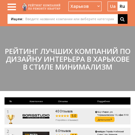
Харьков
Ua
Ru
Ищем:
РЕЙТИНГ ЛУЧШИХ КОМПАНИЙ ПО
ДИЗАЙНУ ИНТЕРЬЕРА В ХАРЬКОВЕ
В СТИЛЕ МИНИМАЛИЗМ
№
Компания
Отзывы
Подробнее
1
40 Отзывов
БЦ «Лира», ул.
5.0
Чернышевская, 13, офис 510
Детальнее
Перейти к отзывам
2
6 Отзывов
майдан Героїв Небесної
Сотні, 14а, Харьков,