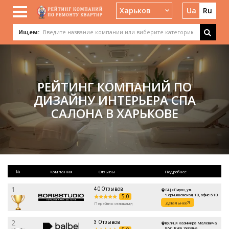
Харьков
Ua
Ru
Ищем:
РЕЙТИНГ КОМПАНИЙ ПО
ДИЗАЙНУ ИНТЕРЬЕРА СПА
САЛОНА В ХАРЬКОВЕ
№
Компания
Отзывы
Подробнее
1
40 Отзывов
БЦ «Лира», ул.
5.0
Чернышевская, 13, офис 510
Детальнее
Перейти к отзывам
2
3 Отзывов
вулиця Казимира Малевича,
86п, Київ, Україна