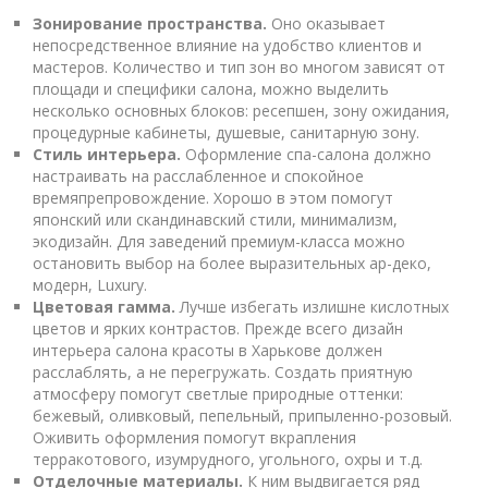
Зонирование пространства.
Оно оказывает
непосредственное влияние на удобство клиентов и
мастеров. Количество и тип зон во многом зависят от
площади и специфики салона, можно выделить
несколько основных блоков: ресепшен, зону ожидания,
процедурные кабинеты, душевые, санитарную зону.
Стиль интерьера.
Оформление спа-салона должно
настраивать на расслабленное и спокойное
времяпрепровождение. Хорошо в этом помогут
японский или скандинавский стили, минимализм,
экодизайн. Для заведений премиум-класса можно
остановить выбор на более выразительных ар-деко,
модерн, Luxury.
Цветовая гамма.
Лучше избегать излишне кислотных
цветов и ярких контрастов. Прежде всего дизайн
интерьера салона красоты в Харькове должен
расслаблять, а не перегружать. Создать приятную
атмосферу помогут светлые природные оттенки:
бежевый, оливковый, пепельный, припыленно-розовый.
Оживить оформления помогут вкрапления
терракотового, изумрудного, угольного, охры и т.д.
Отделочные материалы.
К ним выдвигается ряд