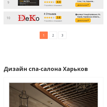
9
4.4
Сотні, 14а, Харьков,
Харьковская область, Украина
Детальнее
Перейти к отзывам
4 Отзывов
вулиця Гольдбергівська, 56,
10
3.8
Харків, Харківська область,
Украина
Детальнее
Перейти к отзывам
1
2
3
Дизайн спа-салона Харьков