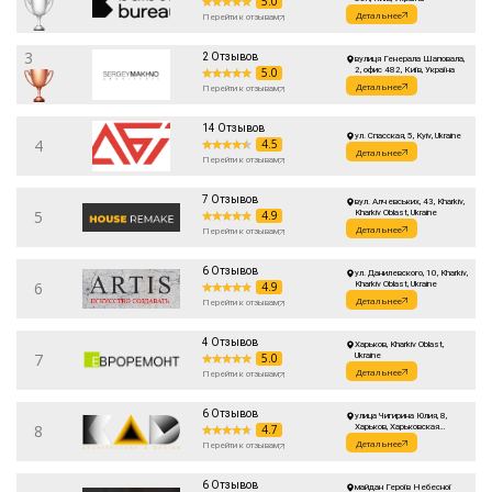
5.0
Детальнее
Перейти к отзывам
3
2 Отзывов
вулиця Генерала Шаповала,
5.0
2, офис 482, Київ, Україна
Детальнее
Перейти к отзывам
14 Отзывов
ул. Спасская, 5, Kyiv, Ukraine
4
4.5
Детальнее
Перейти к отзывам
7 Отзывов
вул. Алчевських, 43, Kharkiv,
5
4.9
Kharkiv Oblast, Ukraine
Детальнее
Перейти к отзывам
6 Отзывов
ул. Данилевского, 10, Kharkiv,
6
4.9
Kharkiv Oblast, Ukraine
Детальнее
Перейти к отзывам
4 Отзывов
Харьков, Kharkiv Oblast,
7
5.0
Ukraine
Детальнее
Перейти к отзывам
6 Отзывов
улица Чигирина Юлия, 8,
8
4.7
Харьков, Харьковская
область, Украина
Детальнее
Перейти к отзывам
6 Отзывов
майдан Героїв Небесної