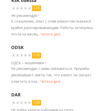
RSK odessa
1.00
Не рекомендую !
К сожалению, опыт с этим ремонтом оказался
крайне разочаровывающим. Работы затянулись
почти на месяц...
Читати далі
ODSK
1.33
ОДСК – мошенники !
Не рекомендую с ними связываться. Прорабы
увеличивают сметы так, что клиент не сможет
ответить а пла...
Читати далі
DAR
1.00
Не добре кидати робітників на гроші