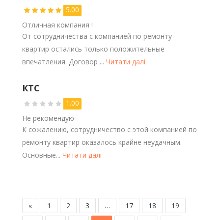
5.00
Отличная компания !
От сотрудничества с компанией по ремонту
квартир остались только положительные
впечатления. Договор ...
Читати далі
КТС
1.00
Не рекомендую
К сожалению, сотрудничество с этой компанией по
ремонту квартир оказалось крайне неудачным.
Основные...
Читати далі
«
1
2
3
…
17
18
19