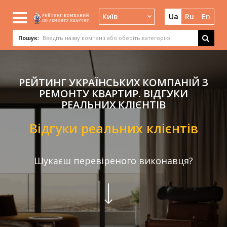
Київ
Ua
Ru
En
Пошук:
РЕЙТИНГ УКРАЇНСЬКИХ КОМПАНІЙ З
РЕМОНТУ КВАРТИР. ВІДГУКИ
РЕАЛЬНИХ КЛІЄНТІВ
Відгуки реальних клієнтів
Шукаєш перевіреного виконавця?