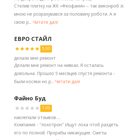
Стелив плитку на ЖК «Феофанія» – так виконроб зі
мною не розрахувався за половину роботи. А я
свою р...
Читати далі
ЕВРО СТАЙЛ
5.00
делали мне ремонт
Делали мне ремонт на нивках. Я осталась
довольна. Прошло 5 месяцев спустя ремонта -
были косяки но р...
Читати далі
Файно Буд
1.00
наклепали отзывов….
Компания - "лохотрон" Ищут лоха чтоб раздеть
его по полной. Прорабы никакущие. Сметы