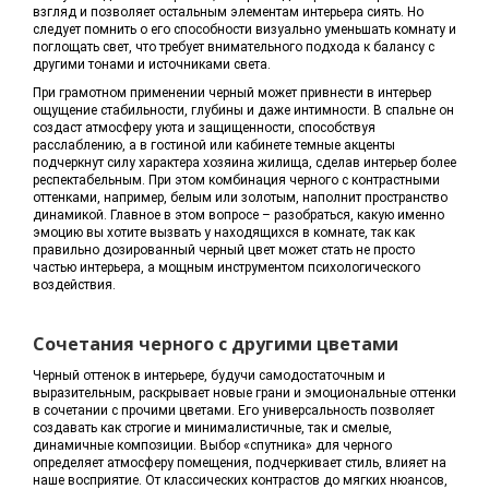
взгляд и позволяет остальным элементам интерьера сиять. Но
следует помнить о его способности визуально уменьшать комнату и
поглощать свет, что требует внимательного подхода к балансу с
другими тонами и источниками света.
При грамотном применении черный может привнести в интерьер
ощущение стабильности, глубины и даже интимности. В спальне он
создаст атмосферу уюта и защищенности, способствуя
расслаблению, а в гостиной или кабинете темные акценты
подчеркнут силу характера хозяина жилища, сделав интерьер более
респектабельным. При этом комбинация черного с контрастными
оттенками, например, белым или золотым, наполнит пространство
динамикой. Главное в этом вопросе – разобраться, какую именно
эмоцию вы хотите вызвать у находящихся в комнате, так как
правильно дозированный черный цвет может стать не просто
частью интерьера, а мощным инструментом психологического
воздействия.
Сочетания черного с другими цветами
Черный оттенок в интерьере, будучи самодостаточным и
выразительным, раскрывает новые грани и эмоциональные оттенки
в сочетании с прочими цветами. Его универсальность позволяет
создавать как строгие и минималистичные, так и смелые,
динамичные композиции. Выбор «спутника» для черного
определяет атмосферу помещения, подчеркивает стиль, влияет на
наше восприятие. От классических контрастов до мягких нюансов,