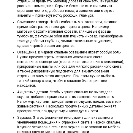
отдельные предметы мебели) добавят свежести, визуально
расширят помещение. Серые и бежевые оттенки смягчат
строгость черного, добавив тепла, а золотые или медные
акценты – привнесут нотку роскоши, гламура.
Сочетание текстур. Чтобы избежать монотонности, активно
применяйте разные текстуры черного цвета. Например,
матовый бархат изголовья кровати, глянцевые фасады
тумбочек, фактурные обои или пушистый ковер. Разнообразие
текстур добавит глубины, усилит тактильные ощущения,
сделав черный в разы интереснее.
Освещение. В черной спальне освещение играет особую роль.
Нужно предусмотреть несколько источников света –
центральное освещение (люстра или потолочные светильники),
прикроватные лампы или бра для мягкого рассеянного света,
а также декоративную подсветку для акцентирования
отдельных элементов интерьера. При этом лучше выбрать
теплый спектр света, чтобы в спальне было приятнее
находится.
Акцентные детали. Чтобы черная спальня не выглядела
скучно, добавьте яркие или светлые акцентные элементы.
Например, картины, декоративные подушки, пледы, вазы или
живые растения. Несколько продуманных деталей оживят
пространство, придадут ему индивидуальности.
Зеркала. Это эффективный инструмент для визуального
увеличения помещения и отражения света в черной спальне.
Крупное зеркало на стене или зеркальные вставки на мебели
подарят ощущение легкости, воздушности.