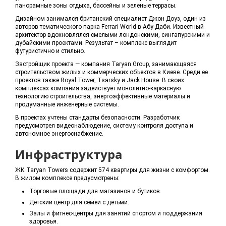
панорамные зоны отдыха, бассейны и зеленые террасы.
Дизайном занимался британский специалист Джон Доуз, один из
авторов тематического парка Ferrari World в Абу-Даби. Известный
архитектор вдохновлялся смелыми лондонскими, сингапурскими и
дубайскими проектами. Результат – комплекс выглядит
футуристично и стильно.
Застройщик проекта — компания Taryan Group, занимающаяся
строительством жилых и коммерческих объектов в Киеве. Среди ее
проектов также Royal Tower, Tsarsky и Jack House. В своих
комплексах компания задействует монолитно-каркасную
технологию строительства, энергоэффективные материалы и
продуманные инженерные системы.
В проектах учтены стандарты безопасности. Разработчик
предусмотрел видеонаблюдение, систему контроля доступа и
автономное энергоснабжение.
Инфраструктура
ЖК Taryan Towers содержит 574 квартиры для жизни с комфортом.
В жилом комплексе предусмотрены:
Торговые площади для магазинов и бутиков.
Детский центр для семей с детьми.
Залы и фитнес-центры для занятий спортом и поддержания
здоровья.