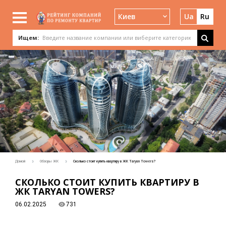
Киев
Ua
Ru
Ищем:
Домой
Обзоры ЖК
Сколько стоит купить квартиру в ЖК Taryan Towers?
СКОЛЬКО СТОИТ КУПИТЬ КВАРТИРУ В
ЖК TARYAN TOWERS?
06.02.2025
731