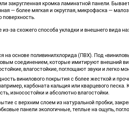
или закругленная кромка ламинатной панели. Бывает
зная — более мягкая и округлая, микрофаска — малоз
ю поверхность.
 из-за схожего способа укладки и внешнего вида н
ся на основе поливинилхлорида (ПВХ). Под «винил
ковым соединением, которые имитируют внешний вид
стойкие, влагостойкие, поглощают звуки и легко мо
ность винилового покрытия с более жесткой и прочн
например, карбоната кальция или кварцевого песка.
ть, износостойки и абсолютно влагостойки.
ытие с верхним слоем из натуральной пробки, закре
обковые панели экологичные, теплые на ощупь, пог