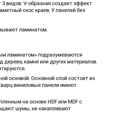
 3 видов: V-образная создает эффект
аметный скос краев. У панелей без
азывают ламинатом.
овым ламинатом» подразумеваются
 дерева, камня или других материалов.
нтируются.
ой основой. Основной слой состоит из
 Кварц-виниловые панели имеют
пленным на основе HDF или MDF с
лощают шумы, не накапливают