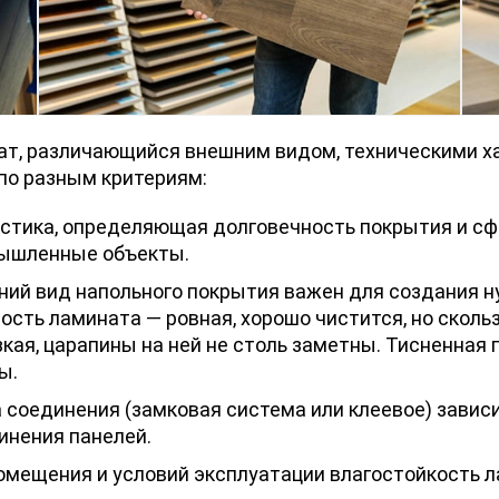
ат, различающийся внешним видом, техническими х
по разным критериям:
стика, определяющая долговечность покрытия и сф
мышленные объекты.
шний вид напольного покрытия важен для создания 
сть ламината — ровная, хорошо чистится, но скольз
зкая, царапины на ней не столь заметны. Тисненная
ы.
 соединения (замковая система или клеевое) зависи
инения панелей.
помещения и условий эксплуатации влагостойкость 