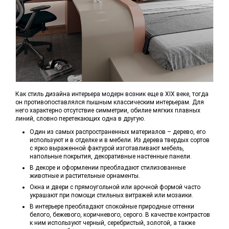
Как стиль дизайна интерьера модерн возник еще в XIX веке, тогда
он противопоставлялся пышным классическим интерьерам. Для
него характерно отсутствие симметрии, обилие мягких плавных
линий, словно перетекающих одна в другую.
Один из самых распространенных материалов – дерево, его
используют и в отделке и в мебели. Из дерева твердых сортов
с ярко выраженной фактурой изготавливают мебель,
напольные покрытия, декоративные настенные панели.
В декоре и оформлении преобладают стилизованные
животные и растительные орнаменты.
Окна и двери с прямоугольной или арочной формой часто
украшают при помощи стильных витражей или мозаики.
В интерьере преобладают спокойные природные оттенки
белого, бежевого, коричневого, серого. В качестве контрастов
к ним используют черный, серебристый, золотой, а также