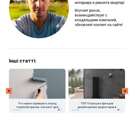
интерьера и ремонта квартир!
Изучает рынок,
взаимодействует с
владельцами компаний,
обновляет контент на сайте!
Інші статті:
Что нужно проверить перед
ТОП-10 лучших брендов
покупкой краски: чек-лист для
дизайнерских радиаторов в
31.07.2026
5
30.07.2026
8
15.
владельца квартиры
Украине