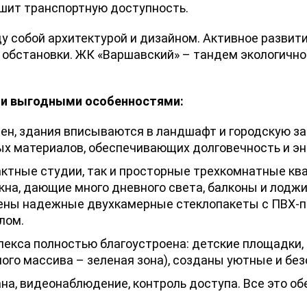
шит транспортную доступность.
 собой архитектурой и дизайном. Активное развити
 обстановки. ЖК «Варшавский» – тандем экологичн
ми выгодными особенностями:
н, здания вписываются в ландшафт и городскую за
ых материалов, обеспечивающих долговечность и э
ктные студии, так и просторные трехкомнатные кв
на, дающие много дневного света, балконы и лоджии
влены надежные двухкамерные стеклопакеты с ПВХ-
лом.
екса полностью благоустроена: детские площадки, 
го массива – зеленая зона), созданы уютные и бе
а, видеонаблюдение, контроль доступа. Все это об