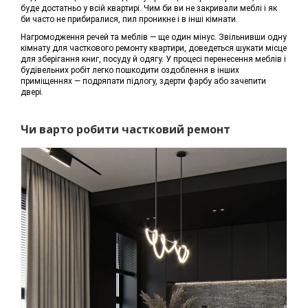
буде достатньо у всій квартирі. Чим би ви не закривали меблі і як
би часто не прибиралися, пил проникне і в інші кімнати.
Нагромодження речей та меблів — ще один мінус. Звільнивши одну
кімнату для часткового ремонту квартири, доведеться шукати місце
для зберігання книг, посуду й одягу. У процесі перенесення меблів і
будівельних робіт легко пошкодити оздоблення в інших
приміщеннях — подряпати підлогу, здерти фарбу або зачепити
двері.
Чи варто робити частковий ремонт