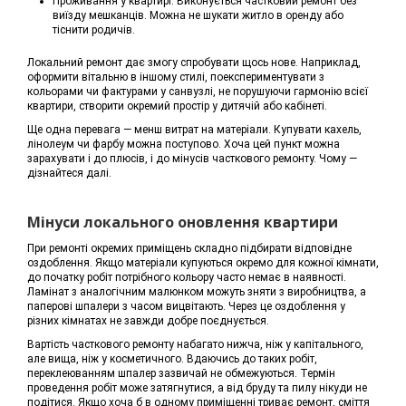
Проживання у квартирі. Виконується частковий ремонт без
виїзду мешканців. Можна не шукати житло в оренду або
тіснити родичів.
Локальний ремонт дає змогу спробувати щось нове. Наприклад,
оформити вітальню в іншому стилі, поекспериментувати з
кольорами чи фактурами у санвузлі, не порушуючи гармонію всієї
квартири, створити окремий простір у дитячій або кабінеті.
Ще одна перевага — менш витрат на матеріали. Купувати кахель,
лінолеум чи фарбу можна поступово. Хоча цей пункт можна
зарахувати і до плюсів, і до мінусів часткового ремонту. Чому —
дізнайтеся далі.
Мінуси локального оновлення квартири
При ремонті окремих приміщень складно підбирати відповідне
оздоблення. Якщо матеріали купуються окремо для кожної кімнати,
до початку робіт потрібного кольору часто немає в наявності.
Ламінат з аналогічним малюнком можуть зняти з виробництва, а
паперові шпалери з часом вицвітають. Через це оздоблення у
різних кімнатах не завжди добре поєднується.
Вартість часткового ремонту набагато нижча, ніж у капітального,
але вища, ніж у косметичного. Вдаючись до таких робіт,
переклеюванням шпалер зазвичай не обмежуються. Термін
проведення робіт може затягнутися, а від бруду та пилу нікуди не
подітися. Якщо хоча б в одному приміщенні триває ремонт, сміття