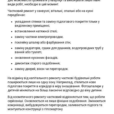
дає можливість проживати у квартирі та виконувати лише певні
види робіт, необхідні в цей момент.
Частковий ремонт у санвузлі, вітальні, спальні або на кухні
передбачає:
укладання стяжки та заміну підлогового покриття тільки у
виділеному приміщенні;
встановлення натяжної стелі;
заміну частини електропроводки;
поклейку шпалер або фарбування стін;
заміну радіаторів, сушки для рушників, водопровідних труб у
ванній або туалеті;
оновлення кухонних фасадів;
демонтаж старого оздоблення;
заміну дверей, вікон чи перегородок.
На відміну від капітального ремонту часткові будівельні роботи
поширюються лише на одну зону. Наприклад, стелиться нове
підлогове покриття в коридорі в міру зношування. Фотошпалери у
дитячій міняються на більш лаконічні відповідно до віку дитини.
Від косметичного ремонту частковий відрізняється тим, що роботи
серйозніші. Оновлюється не лише фінішне оздоблення. Змінюються
комунікації, вибудовуються перегородки, заливається підлога та
монтуються конструкції з гіпсокартону.