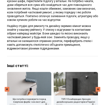
кухонні шафи, перестелити підлогу у вітальні. Не потрібно чекати,
доки збереться вся сума або знайдеться час для повноцінного
оновлення житла. Якщо кошти обмежені, замовник сам визначає,
коли потрібний частковий ремонт, у якому порядку і які роботи
проводяться. Поетапно оплачує заливання підлоги, штукатурку або
зовсім зупиняє роботи на час відпустки.
Надійну студію для ремонту та дизайну окремих кімнат можна
знайти у нашому рейтингу. У списку з відгуками та контактами
зібрані найкращі майстри. Вони швидко та якісно виконають
частковий ремонт у будь-якій зоні. Замінять проводку, якщо у
вітальні не залишилося справних розеток, перефарбують стелю і
навіть допоможуть стилістично об’єднати приміщення,
відремонтовані різними підрядниками.
Інші статті:
Що потрібно перевірити перед
ТОП-10 найкращих брендів
покупкою фарби: чек-лист для
дизайнерських радіаторів в Україні
в
31.07.2026
9
30.07.2026
9
24.
власника квартири