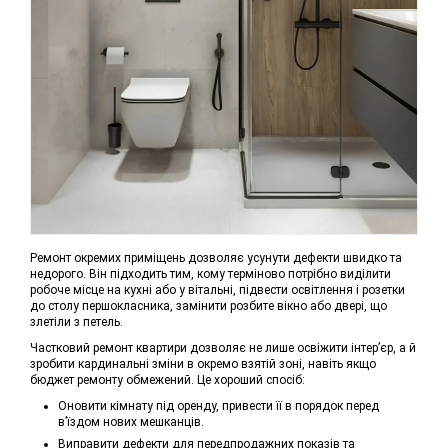
Ремонт окремих приміщень дозволяє усунути дефекти швидко та
недорого. Він підходить тим, кому терміново потрібно виділити
робоче місце на кухні або у вітальні, підвести освітлення і розетки
до столу першокласника, замінити розбите вікно або двері, що
злетіли з петель.
Частковий ремонт квартири дозволяє не лише освіжити інтер’єр, а й
зробити кардинальні зміни в окремо взятій зоні, навіть якщо
бюджет ремонту обмежений. Це хороший спосіб:
Оновити кімнату під оренду, привести її в порядок перед
в’їздом нових мешканців.
Виправити дефекти для передпродажних показів та