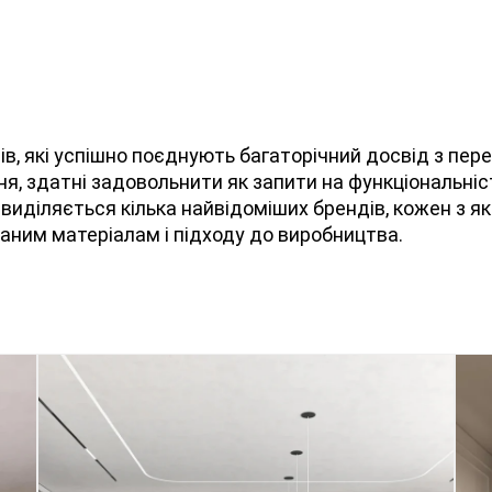
лів, які успішно поєднують багаторічний досвід з пе
, здатні задовольнити як запити на функціональність 
в виділяється кілька найвідоміших брендів, кожен з я
аним матеріалам і підходу до виробництва.