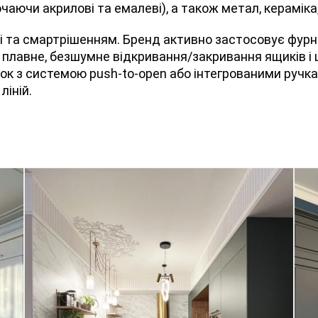
аючи акрилові та емалеві), а також метал, кераміка,
 та смартрішенням. Бренд активно застосовує фурніту
є плавне, безшумне відкривання/закривання ящиків і 
чок з системою push-to-open або інтегрованими ручк
ліній.