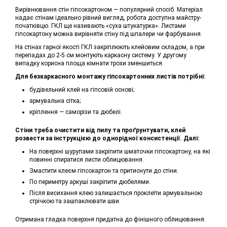
Вирівнювання стін гіпсокартоном — популярний спосіб. Матеріал
надає стінам ідеально рівний вигляд, робота доступна майстру-
початківцю. ГКЛ ще називають «суха штукатурка». Листами
гіпсокартону можна вирівняти стіну під шпалери чи фарбування.
На стінах гарної якості ГКЛ закріплюють клейовим складом, а при
перепадах до 2-5 см монтують каркасну систему. У другому
випадку корисна площа кімнати трохи зменшиться.
Для безкаркасного монтажу гіпсокартонних листів потрібні:
будівельний клей на гіпсовій основі;
армувальна сітка;
кріплення — саморізи та дюбелі.
Стіни треба очистити від пилу та проґрунтувати, клей
розвести за інструкцією до однорідної консистенції. Далі:
На поверхні шурупами закріпити шматочки гіпсокартону, на які
повинні спиратися листи облицювання.
Змастити клеєм гіпсокартон та притиснути до стіни.
По периметру аркуші закріпити дюбелями.
Після висихання клею залишається проклеїти армувальною
стрічкою та зашпаклювати шви.
Отримана гладка поверхня придатна до фінішного облицювання.