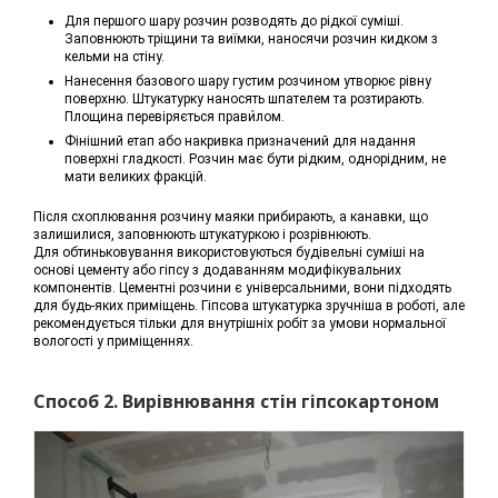
Для першого шару розчин розводять до рідкої суміші.
Заповнюють тріщини та виїмки, наносячи розчин кидком з
кельми на стіну.
Нанесення базового шару густим розчином утворює рівну
поверхню. Штукатурку наносять шпателем та розтирають.
Площина перевіряється прави́лом.
Фінішний етап або накривка призначений для надання
поверхні гладкості. Розчин має бути рідким, однорідним, не
мати великих фракцій.
Після схоплювання розчину маяки прибирають, а канавки, що
залишилися, заповнюють штукатуркою і розрівнюють.
Для обтиньковування використовуються будівельні суміші на
основі цементу або гіпсу з додаванням модифікувальних
компонентів. Цементні розчини є універсальними, вони підходять
для будь-яких приміщень. Гіпсова штукатурка зручніша в роботі, але
рекомендується тільки для внутрішніх робіт за умови нормальної
вологості у приміщеннях.
Способ 2. Вирівнювання стін гіпсокартоном