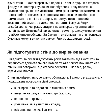
Криві стіни — найпоширеніший недолік не лише будинків старого
фонду, а й квартир у сучасних новобудовах. Таку поверхню
неможливо приховати декоративними фінішними покриттями, які
також набагато складніше наносити. Шпалери чи фарба гірше
тримаються на стіні, господарям загрожує позаплановий
косметичний ремонт та додаткові витрати. Тому майстри-
оздоблювальники рекомендують насамперед вирівняти стіни
якнайкраще. Це не найцікавіша стадія ремонту, але дуже важлива
та абсолютно необхідна. За бажання вирівнювання стін господарі
будинків можуть виконати самостійно, заощадивши гроші.
Як підготувати стіни до вирівнювання
Складність та обсяг підготовчих робіт залежить від якості стін та
обраного оздоблювального матеріалу. Але робота починається з
очищення поверхонь від старого покриття — шпалер, фарби,
керамічної плитки.
Стіни, що відкрилися, ретельно обстежують. Залежно від характеру
пошкоджень проводять різні операції:
знежирення та видалення масляних плям;
видалення слідів плісняви, грибка, іржі;
заповнення тріщин;
розшивка швів у цегляній кладці;
зрізання випнених фрагментів.