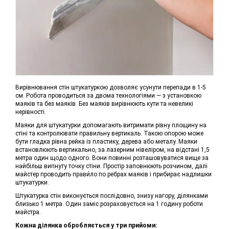
Вирівнювання стін штукатуркою дозволяє усунути перепади в 1-5
см. Робота проводиться за двома технологіями — з установкою
маяків та без маяків. Без маяків вирівнюють кути та невеликі
нерівності.
Маяки для штукатурки допомагають витримати рівну площину на
стіні та контролювати правильну вертикаль. Такою опорою може
бути гладка рівна рейка із пластику, дерева або металу. Маяки
встановлюють вертикально, за лазерним нівеліром, на відстані 1,5
метра один щодо одного. Вони повинні розташовуватися вище за
найбільш випнуту точку стіни. Простір заповнюють розчином, далі
майстер проводить прави́ло по ребрах маяків і прибирає надлишки
штукатурки.
Штукатурка стін виконується послідовно, знизу нагору, ділянками
близько 1 метра. Один заміс розраховується на 1 годину роботи
майстра.
Кожна ділянка обробляється у три прийоми: