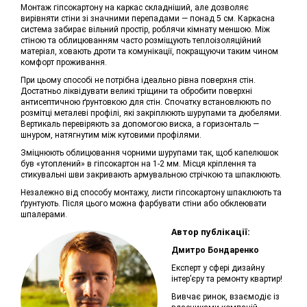
Монтаж гіпсокартону на каркас складніший, але дозволяє
вирівняти стіни зі значними перепадами — понад 5 см. Каркасна
система забирає вільний простір, роблячи кімнату меншою. Між
стіною та облицюванням часто розміщують теплоізоляційний
матеріал, ховають дроти та комунікації, покращуючи таким чином
комфорт проживання.
При цьому способі не потрібна ідеально рівна поверхня стін.
Достатньо ліквідувати великі тріщини та обробити поверхні
антисептичною ґрунтовкою для стін. Спочатку встановлюють по
розмітці металеві профілі, які закріплюють шурупами та дюбелями.
Вертикаль перевіряють за допомогою виска, а горизонталь —
шнуром, натягнутим між кутовими профілями.
Зміцнюють облицювання чорними шурупами так, щоб капелюшок
був «утоплений» в гіпсокартон на 1-2 мм. Місця кріплення та
стикувальні шви закривають армувальною стрічкою та шпаклюють.
Незалежно від способу монтажу, листи гіпсокартону шпаклюють та
ґрунтують. Після цього можна фарбувати стіни або обклеювати
шпалерами.
Автор публікації:
Дмитро Бондаренко
Експерт у сфері дизайну
інтер’єру та ремонту квартир!
Вивчає ринок, взаємодіє із