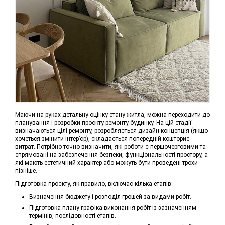
Маючи на руках детальну оцінку стану житла, можна переходити до
планування і розробки проєкту ремонту будинку. На цій стадії
визначаються цілі ремонту, розробляється дизайн-концепція (якщо
хочеться змінити інтер’єр), складається попередній кошторис
витрат. Потрібно точно визначити, які роботи є першочерговими та
спрямовані на забезпечення безпеки, функціональності простору, а
які мають естетичний характер або можуть бути проведені трохи
пізніше.
Підготовка проєкту, як правило, включає кілька етапів:
Визначення бюджету і розподіл грошей за видами робіт.
Підготовка плану-графіка виконання робіт із зазначенням
термінів, послідовності етапів.