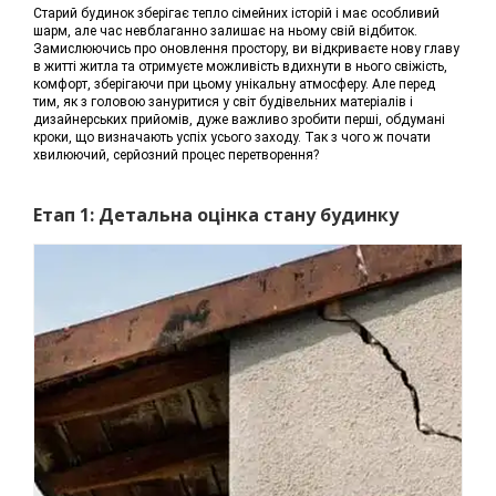
Старий будинок зберігає тепло сімейних історій і має особливий
шарм, але час невблаганно залишає на ньому свій відбиток.
Замислюючись про оновлення простору, ви відкриваєте нову главу
в житті житла та отримуєте можливість вдихнути в нього свіжість,
комфорт, зберігаючи при цьому унікальну атмосферу. Але перед
тим, як з головою зануритися у світ будівельних матеріалів і
дизайнерських прийомів, дуже важливо зробити перші, обдумані
кроки, що визначають успіх усього заходу. Так з чого ж почати
хвилюючий, серйозний процес перетворення?
Етап 1: Детальна оцінка стану будинку