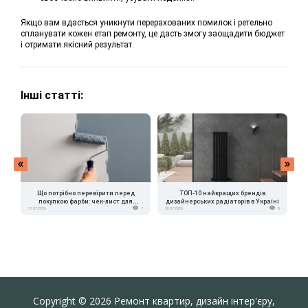
Якщо вам вдасться уникнути перерахованих помилок і ретельно
спланувати кожен етап ремонту, це дасть змогу заощадити бюджет
і отримати якісний результат.
Інші статті:
Що потрібно перевірити перед
ТОП-10 найкращих брендів
покупкою фарби: чек-лист для
дизайнерських радіаторів в Україні
в
31.07.2026
7
30.07.2026
8
24.
власника квартири
Copyright © 2026 Ремонт квартир, дизайн інтер'єру,