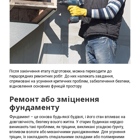
Після закінчення етапу підготовки, можна переходити до
першорядних ремонтних робіт. До них належать завдання,
спрямовані на усунення критичних проблем, забезпечення безпеки,
відновлення основних функцій простору.
Ремонт або зміцнення
фундаменту
Фундамент – це основа будь-якої будівлі, і його стан впливає на
довговічність, безпеку всього житла. У старих будинках нерідко
виникають такі проблеми, як тріщини, викликані усадкою ґрунту,
впливом вологи або механічними ушкодженнями. Для усунення
тріщин, їх закладають спеціальними складами або полімерними