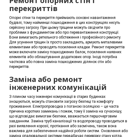
Ремонт опорних стін і
перекриттів
Опорні стіни та перекриття приймають основні навантаження
будівлі, тому найменші пошкодження в цих конструкціях несуть
серйозну загрозу. При цьому тріщини можуть свідчити про
проблеми з фундаментом або про перевантаження конструкції.
Вони вимагають ретельного обстеження і професійного ремонту.
Для усунення тріщин їх просто закладають, армують металевими
елементами або проводять посилення кладки. Ремонт перекриттів
може включати заміну пошкоджених балок, посилення наявних
елементів або облаштування додаткових опор. Іноді потрібна
часткова або повна заміна пошкоджених ділянок стін або
перекриттів.
Заміна або ремонт
інженерних комунікацій
З плином часу інженерні комунікації в старих будинках
зношуються, можуть становити загрозу безпеці та комфорту
проживання. Електропроводка з поганою ізоляцією – це часта
причина коротких замикань і пожеж, тому її заміна на сучаснішу,
що відповідає вимогам безпеки, вважається першочерговим
завданням. Заміна труб каналізації та водопроводу проводиться в
разі виявлення корозії, протікання або засмічень, також вона
важлива для забезпечення надійної роботи систем. Оновлення або
заміна опалювальної системи передбачає перевірку стану котла,