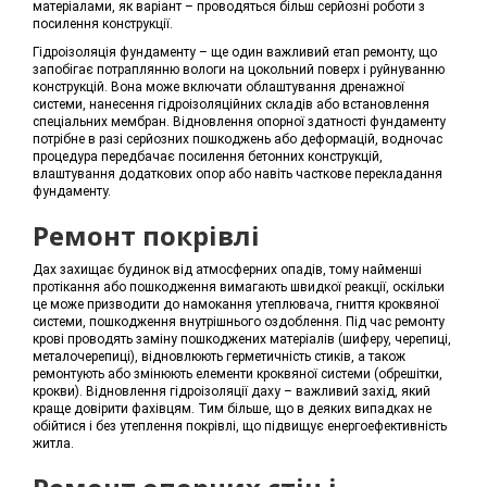
матеріалами, як варіант – проводяться більш серйозні роботи з
посилення конструкції.
Гідроізоляція фундаменту – ще один важливий етап ремонту, що
запобігає потраплянню вологи на цокольний поверх і руйнуванню
конструкцій. Вона може включати облаштування дренажної
системи, нанесення гідроізоляційних складів або встановлення
спеціальних мембран. Відновлення опорної здатності фундаменту
потрібне в разі серйозних пошкоджень або деформацій, водночас
процедура передбачає посилення бетонних конструкцій,
влаштування додаткових опор або навіть часткове перекладання
фундаменту.
Ремонт покрівлі
Дах захищає будинок від атмосферних опадів, тому найменші
протікання або пошкодження вимагають швидкої реакції, оскільки
це може призводити до намокання утеплювача, гниття кроквяної
системи, пошкодження внутрішнього оздоблення. Під час ремонту
крові проводять заміну пошкоджених матеріалів (шиферу, черепиці,
металочерепиці), відновлюють герметичність стиків, а також
ремонтують або змінюють елементи кроквяної системи (обрешітки,
крокви). Відновлення гідроізоляції даху – важливий захід, який
краще довірити фахівцям. Тим більше, що в деяких випадках не
обійтися і без утеплення покрівлі, що підвищує енергоефективність
житла.