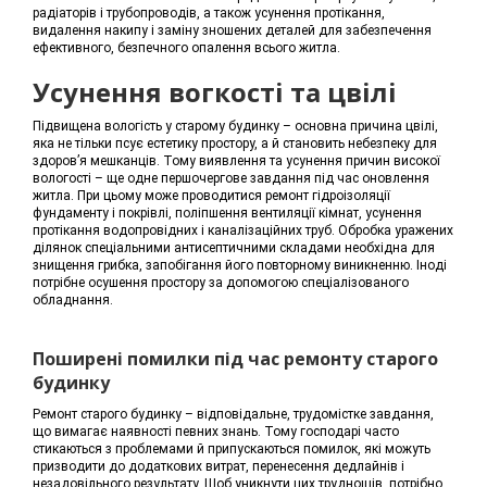
радіаторів і трубопроводів, а також усунення протікання,
видалення накипу і заміну зношених деталей для забезпечення
ефективного, безпечного опалення всього житла.
Усунення вогкості та цвілі
Підвищена вологість у старому будинку – основна причина цвілі,
яка не тільки псує естетику простору, а й становить небезпеку для
здоров’я мешканців. Тому виявлення та усунення причин високої
вологості – ще одне першочергове завдання під час оновлення
житла. При цьому може проводитися ремонт гідроізоляції
фундаменту і покрівлі, поліпшення вентиляції кімнат, усунення
протікання водопровідних і каналізаційних труб. Обробка уражених
ділянок спеціальними антисептичними складами необхідна для
знищення грибка, запобігання його повторному виникненню. Іноді
потрібне осушення простору за допомогою спеціалізованого
обладнання.
Поширені помилки під час ремонту старого
будинку
Ремонт старого будинку – відповідальне, трудомістке завдання,
що вимагає наявності певних знань. Тому господарі часто
стикаються з проблемами й припускаються помилок, які можуть
призводити до додаткових витрат, перенесення дедлайнів і
незадовільного результату. Щоб уникнути цих труднощів, потрібно