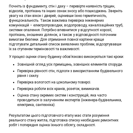
Почніть із фундаменту, стін і даху – перевірте наявність тріщин,
відколів, протікань та інших ознак зносу або пошкоджень. Зверніть
увагу на стан вікон і дверей, оцінивши їхню герметичність,
функціональність. Також важлива перевірка інженерних
комунікацій – електропроводки, водопроводу, каналізаційних труб,
системи опалення. Потрібно впевнитися у відсутності корозії,
протікань, зношених ділянок, а також у відповідності поточним
вимогам безпеки. Для отримання повної картини краще
підготувати детальний список виявлених проблем, відсортувавши
їх за ступенем терміновості та важливості.
У процесі оцінки стану будинку обов’язково виконуються такі кроки:
Зовнішній огляд усіх приміщень, зовнішніх елементів споруди.
Перевірка рівності стін, підлоги з використанням будівельного
рівня і схилу.
Перевірка вологості на цокольному поверсі.
Перевірка роботи всіх кранів, розеток, вимикачів.
Оцінка стану окремих систем і конструкцій, яка часто
проводиться із залученням експертів (інженера-будівельника,
електрика, сантехніка).
Результатом цього підготовчого етапу має стати розуміння
реального стану житла, підготовка списку необхідних ремонтних
робіт і попередня оцінка їхнього обсягу, складності.