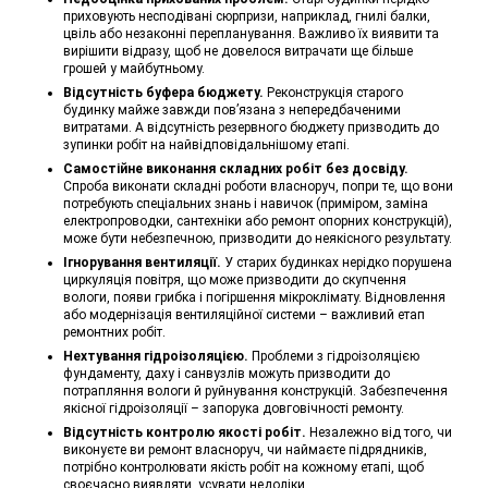
приховують несподівані сюрпризи, наприклад, гнилі балки,
цвіль або незаконні перепланування. Важливо їх виявити та
вирішити відразу, щоб не довелося витрачати ще більше
грошей у майбутньому.
Відсутність буфера бюджету.
Реконструкція старого
будинку майже завжди пов’язана з непередбаченими
витратами. А відсутність резервного бюджету призводить до
зупинки робіт на найвідповідальнішому етапі.
Самостійне виконання складних робіт без досвіду.
Спроба виконати складні роботи власноруч, попри те, що вони
потребують спеціальних знань і навичок (приміром, заміна
електропроводки, сантехніки або ремонт опорних конструкцій),
може бути небезпечною, призводити до неякісного результату.
Ігнорування вентиляції.
У старих будинках нерідко порушена
циркуляція повітря, що може призводити до скупчення
вологи, появи грибка і погіршення мікроклімату. Відновлення
або модернізація вентиляційної системи – важливий етап
ремонтних робіт.
Нехтування гідроізоляцією.
Проблеми з гідроізоляцією
фундаменту, даху і санвузлів можуть призводити до
потрапляння вологи й руйнування конструкцій. Забезпечення
якісної гідроізоляції – запорука довговічності ремонту.
Відсутність контролю якості робіт.
Незалежно від того, чи
виконуєте ви ремонт власноруч, чи наймаєте підрядників,
потрібно контролювати якість робіт на кожному етапі, щоб
своєчасно виявляти, усувати недоліки.