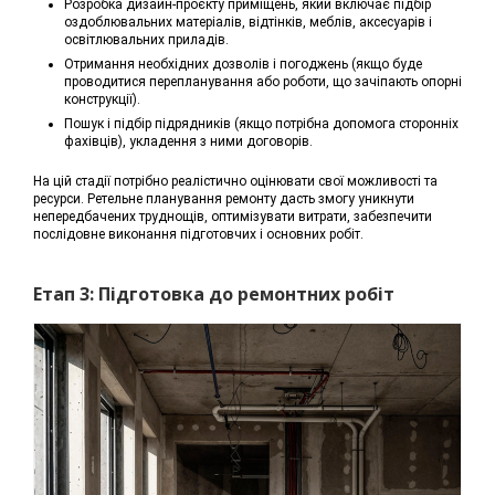
Розробка дизайн-проєкту приміщень, який включає підбір
оздоблювальних матеріалів, відтінків, меблів, аксесуарів і
освітлювальних приладів.
Отримання необхідних дозволів і погоджень (якщо буде
проводитися перепланування або роботи, що зачіпають опорні
конструкції).
Пошук і підбір підрядників (якщо потрібна допомога сторонніх
фахівців), укладення з ними договорів.
На цій стадії потрібно реалістично оцінювати свої можливості та
ресурси. Ретельне планування ремонту дасть змогу уникнути
непередбачених труднощів, оптимізувати витрати, забезпечити
послідовне виконання підготовчих і основних робіт.
Етап 3: Підготовка до ремонтних робіт