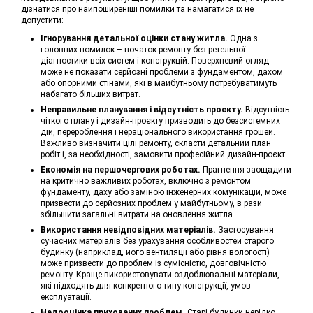
дізнатися про найпоширеніші помилки та намагатися їх не
допустити:
Ігнорування детальної оцінки стану житла.
Одна з
головних помилок – початок ремонту без ретельної
діагностики всіх систем і конструкцій. Поверхневий огляд
може не показати серйозні проблеми з фундаментом, дахом
або опорними стінами, які в майбутньому потребуватимуть
набагато більших витрат.
Неправильне планування і відсутність проєкту.
Відсутність
чіткого плану і дизайн-проєкту призводить до безсистемних
дій, перероблення і нераціонального використання грошей.
Важливо визначити цілі ремонту, скласти детальний план
робіт і, за необхідності, замовити професійний дизайн-проєкт.
Економія на першочергових роботах.
Прагнення заощадити
на критично важливих роботах, включно з ремонтом
фундаменту, даху або заміною інженерних комунікацій, може
призвести до серйозних проблем у майбутньому, в рази
збільшити загальні витрати на оновлення житла.
Використання невідповідних матеріалів.
Застосування
сучасних матеріалів без урахування особливостей старого
будинку (наприклад, його вентиляції або рівня вологості)
може призвести до проблем із сумісністю, довговічністю
ремонту. Краще використовувати оздоблювальні матеріали,
які підходять для конкретного типу конструкції, умов
експлуатації.
Недооцінка прихованих проблем.
Старі будинки нерідко