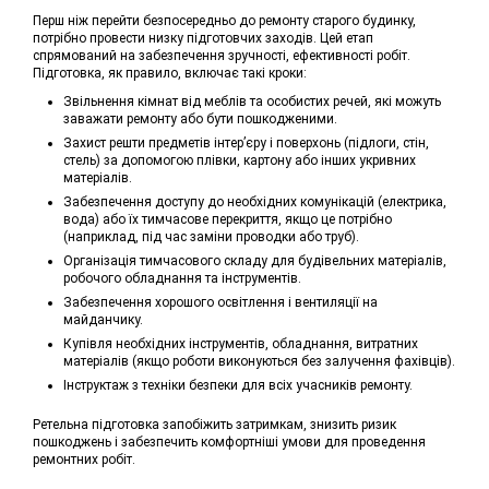
Перш ніж перейти безпосередньо до ремонту старого будинку,
потрібно провести низку підготовчих заходів. Цей етап
спрямований на забезпечення зручності, ефективності робіт.
Підготовка, як правило, включає такі кроки:
Звільнення кімнат від меблів та особистих речей, які можуть
заважати ремонту або бути пошкодженими.
Захист решти предметів інтер’єру і поверхонь (підлоги, стін,
стель) за допомогою плівки, картону або інших укривних
матеріалів.
Забезпечення доступу до необхідних комунікацій (електрика,
вода) або їх тимчасове перекриття, якщо це потрібно
(наприклад, під час заміни проводки або труб).
Організація тимчасового складу для будівельних матеріалів,
робочого обладнання та інструментів.
Забезпечення хорошого освітлення і вентиляції на
майданчику.
Купівля необхідних інструментів, обладнання, витратних
матеріалів (якщо роботи виконуються без залучення фахівців).
Інструктаж з техніки безпеки для всіх учасників ремонту.
Ретельна підготовка запобіжить затримкам, знизить ризик
пошкоджень і забезпечить комфортніші умови для проведення
ремонтних робіт.