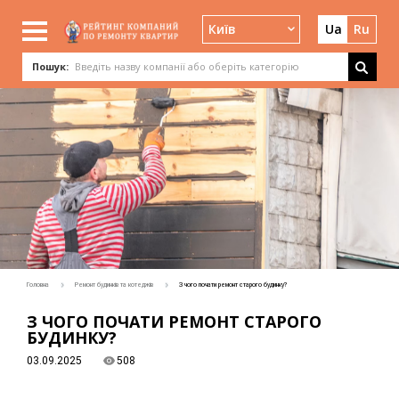
Київ
Ua
Ru
Пошук:
Головна
Ремонт будинків та котеджів
З чого почати ремонт старого будинку?
З ЧОГО ПОЧАТИ РЕМОНТ СТАРОГО
БУДИНКУ?
03.09.2025
508