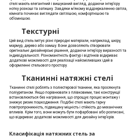
стелі мають елегантний і вишуканий вигляд, додаючи інтер’єру
нотку розкоші та затишку. Завдяки м’якому віддзеркаленню світла,
кімната починає виглядати світлішою, комфортнішою та
об’ємнішою.
Текстурні
Цей вид стель імітує різні природні матеріали, наприклад, шкіру,
мармур, дерево або замшу. Вони дозволяють створювати
оригінальні дизайнерські рішення, додаючи інтер’єру виразності та
індивідуальності. Різноманітність фактур і відтінків відкриває
додаткові можливості для реалізації найсміливіших ідей в
оформленні стельового простору.
Тканинні натяжні стелі
Тканинні стелі роблять з поліестерової тканини, яка просякнута
поліуретаном. Якщо порівнювати з плівковими, такі конструкції
встановлюються без нагрівання, що спрощує процес монтажу і
знижує ризик пошкодження. Подібні стелі мають гарну
повітропроникність, підвищену міцність і стійкість до механічних
впливів. Крім того, вони можуть бути пофарбовані або розписані,
що відкриває додаткові можливості для дизайну інтер’єрів.
Класифікація натяжних стель за