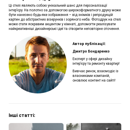
Ці стелі являють собою унікальний шанс для персоналізації
інтер’єру. На полотно за допомогою широкоформатного друку може
бути нанесено будь-яке зображення – від знімків і репродукцій
картин до абстрактних візерунків і зоряного неба. Фотодрук на стелі
може стати яскравим акцентом у кімнаті, допомогти реалізувати
найкреативніші дизайнерські ідеї та створити неповторне оточення.
Автор публікації:
Дмитро Бондаренко
Експерт у сфері дизайну
інтер’єру та ремонту квартир!
Вивчає ринок, взаємодіє із
власниками компаній,
оновлює контент на сайті!
Інші статті: