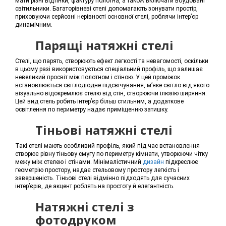
мати різні відтінки, фактуру полотна, а також включати вбудовані
світильники. Багаторівневі стелі допомагають зонувати простір,
приховуючи серйозні нерівності основної стелі, роблячи інтер’єр
динамічним.
Парящі натяжні стелі
Стелі, що парять, створюють ефект легкості та невагомості, оскільки
в цьому разі використовується спеціальний профіль, що залишає
невеликий просвіт між полотном і стіною. У цей проміжок
встановлюється світлодіодне підсвічування, м’яке світло від якого
візуально відокремлює стелю від стін, створюючи ілюзію ширяння.
Цей вид стель робить інтер’єр більш стильним, а додаткове
освітлення по периметру надає приміщенню затишку.
Тіньові натяжні стелі
Такі стелі мають особливий профіль, який під час встановлення
створює рівну тіньову смугу по периметру кімнати, утворюючи чітку
межу між стелею і стінами. Мінімалістичний
дизайн
підкреслює
геометрію простору, надає стельовому простору легкість і
завершеність. Тіньові стелі відмінно підходять для сучасних
інтер’єрів, де акцент роблять на простоту й елегантність.
Натяжні стелі з
фотодруком