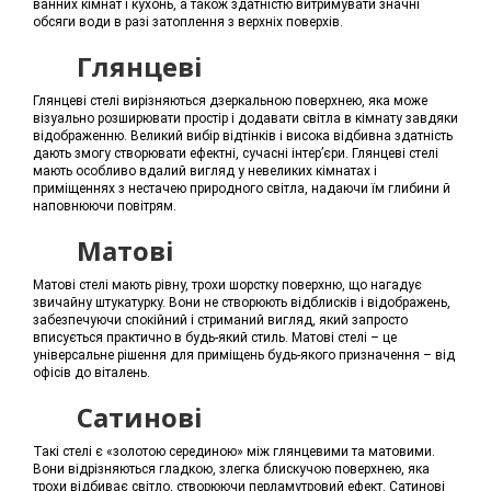
ванних кімнат і кухонь, а також здатністю витримувати значні
обсяги води в разі затоплення з верхніх поверхів.
Глянцеві
Глянцеві стелі вирізняються дзеркальною поверхнею, яка може
візуально розширювати простір і додавати світла в кімнату завдяки
відображенню. Великий вибір відтінків і висока відбивна здатність
дають змогу створювати ефектні, сучасні інтер’єри. Глянцеві стелі
мають особливо вдалий вигляд у невеликих кімнатах і
приміщеннях з нестачею природного світла, надаючи їм глибини й
наповнюючи повітрям.
Матові
Матові стелі мають рівну, трохи шорстку поверхню, що нагадує
звичайну штукатурку. Вони не створюють відблисків і відображень,
забезпечуючи спокійний і стриманий вигляд, який запросто
вписується практично в будь-який стиль. Матові стелі – це
універсальне рішення для приміщень будь-якого призначення – від
офісів до віталень.
Сатинові
Такі стелі є «золотою серединою» між глянцевими та матовими.
Вони відрізняються гладкою, злегка блискучою поверхнею, яка
трохи відбиває світло, створюючи перламутровий ефект. Сатинові