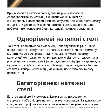
Крім матеріалу, натяжні стелі ділять на різні категорії за
особливостями конструкції, яка визначає їхній вигляд і
функціональні можливості. Різні конструктивні рішення дають змогу
створювати унікальний дизайн натяжних стель, що відповідає
побажанням господарів будинку і дизайнерським завданням.
Однорівневі натяжні стелі
Такі стелі являють собою класичне, найпопулярніше рішення, за
якого полотно натягується на профіль, закріплений по периметру
кімнати, утворюючи рівну, гладку поверхню. Через простоту
конструкції монтаж виконується швидко, є відносно недорогим, а
різноманітність матеріалів і фактур дає змогу підібрати варіант для
будь-якого інтер’єру. Такі стелі добре приховують недоліки базової
стелі та інженерні комунікації, максимально зберігаючи висоту
приміщення.
Багаторівневі натяжні
стелі
Багаторівневі стелі – це складніше рішення, що дозволяє
створювати об’ємні, оригінальні стельові конструкції. За допомогою
спеціальних профілів і каркасів формуються різні рівні, які можуть