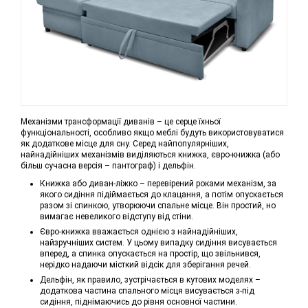
Механізми трансформації диванів – це серце їхньої
функціональності, особливо якщо меблі будуть використовуватися
як додаткове місце для сну. Серед найпопулярніших,
найнадійніших механізмів виділяються книжка, євро-книжка (або
більш сучасна версія – пантограф) і дельфін.
Книжка або диван-ліжко – перевірений роками механізм, за
якого сидіння підіймається до клацання, а потім опускається
разом зі спинкою, утворюючи спальне місце. Він простий, но
вимагає невеликого відступу від стіни.
Євро-книжка вважається однією з найнадійніших,
найзручніших систем. У цьому випадку сидіння висувається
вперед, а спинка опускається на простір, що звільнився,
нерідко надаючи місткий відсік для зберігання речей.
Дельфін, як правило, зустрічається в кутових моделях –
додаткова частина спального місця висувається з-під
сидіння, піднімаючись до рівня основної частини.