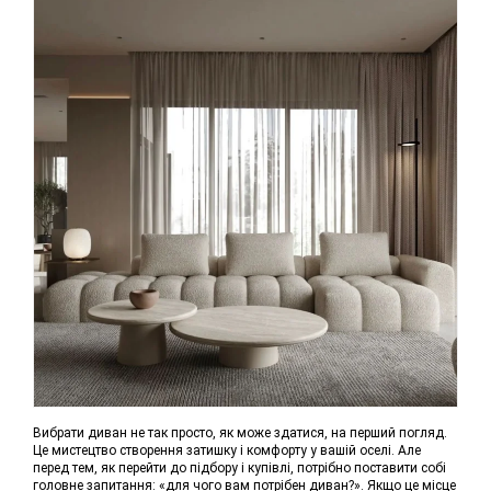
Вибрати диван не так просто, як може здатися, на перший погляд.
Це мистецтво створення затишку і комфорту у вашій оселі. Але
перед тем, як перейти до підбору і купівлі, потрібно поставити собі
головне запитання: «для чого вам потрібен диван?». Якщо це місце