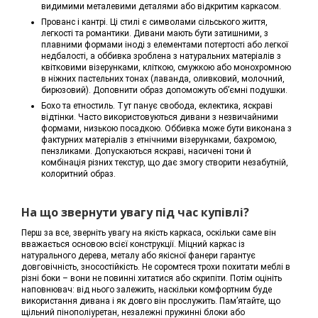
видимими металевими деталями або відкритим каркасом.
Прованс і кантрі. Ці стилі є символами сільського життя,
легкості та романтики. Дивани мають бути затишними, з
плавними формами іноді з елементами потертості або легкої
недбалості, а оббивка зроблена з натуральних матеріалів з
квітковими візерунками, кліткою, смужкою або монохромною
в ніжних пастельних тонах (лаванда, оливковий, молочний,
бирюзовий). Доповнити образ допоможуть об’ємні подушки.
Бохо та етностиль. Тут панує свобода, еклектика, яскраві
відтінки. Часто використовуються дивани з незвичайними
формами, низькою посадкою. Оббивка може бути виконана з
фактурних матеріалів з етнічними візерунками, бахромою,
пензликами. Допускаються яскраві, насичені тони й
комбінація різних текстур, що дає змогу створити незабутній,
колоритний образ.
На що звернути увагу під час купівлі?
Перш за все, зверніть увагу на якість каркаса, оскільки саме він
вважається основою всієї конструкції. Міцний каркас із
натурального дерева, металу або якісної фанери гарантує
довговічність, зносостійкість. Не соромтеся трохи похитати меблі в
різні боки – вони не повинні хитатися або скрипіти. Потім оцініть
наповнювач: від нього залежить, наскільки комфортним буде
використання дивана і як довго він прослужить. Пам’ятайте, що
щільний пінополіуретан, незалежні пружинні блоки або