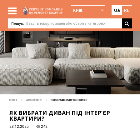
Київ
Ua
Ru
Пошук:
Головна
Дизайн інтер'єру
Як вибрати диван під інтер’єр квартири?
ЯК ВИБРАТИ ДИВАН ПІД ІНТЕР’ЄР
КВАРТИРИ?
23.12.2025
242