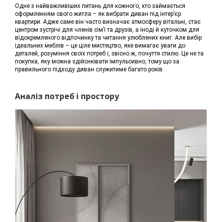
Одне з найважливіших питань для кожного, хто займається
оформленням свого житла – як вибрати диван під інтер’єр
квартири. Адже саме він часто визначає атмосферу вітальні, стає
центром зустрічі для членів сім’ї та друзів, а іноді й куточком для
відокремленого відпочинку та читання улюблених книг. Але вибір
ідеальних меблів – це ціле мистецтво, яке вимагає уваги до
деталей, розуміння своїх потреб і, звісно ж, почуття стилю. Це не та
покупка, яку можна здійснювати імпульсивно, тому що за
правильного підходу диван служитиме багато років.
Аналіз потреб і простору