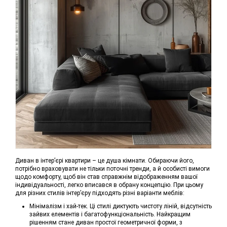
Диван в інтер’єрі квартири – це душа кімнати. Обираючи його,
потрібно враховувати не тільки поточні тренди, а й особисті вимоги
щодо комфорту, щоб він став справжнім відображенням вашої
індивідуальності, легко вписався в обрану концепцію. При цьому
для різних стилів інтер’єру підходять різні варіанти меблів:
Мінімалізм і хай-тек. Ці стилі диктують чистоту ліній, відсутність
зайвих елементів і багатофункціональність. Найкращим
рішенням стане диван простої геометричної форми, з