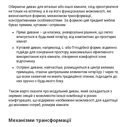
Обираючи диван для вітальні або іншої кімнати, слід орієнтуватися
не тільки на естетику, а й на його функціональні можливості, які
визначаються формою, механізмом трансформації,
конструктивними особливостями. За формою цей предмет меблів
буває прямим, кутовим і острівним.
Прямі дивани – це класика, універсальне рішення, що легко
вписується в будь-який інтер’єр, від компактних до просторих
кімнат.
Кутовий диван, наприклад, L- або П-подібної форми, відмінно
підійде для зонування простору, максимально ефективного
використання кута кімнати, створення комфортної зони
відпочинку.
Острівні дивани, найчастіше, розміщуються в центрі великих
приміщень, стаючи центральним елементом інтер’єру. І через те,
що вони зазвичай не мають традиційної спинки, підходити до
них зручно з будь-якого боку.
Також варто сказати про модульний диван, який складається з
окремих секцій з можливістю їхньої комбінації в різних
конфігураціях, що відкриває необмежені можливості для адаптації
до мінливих потреб, розмірів кімнати.
Механізми трансформації