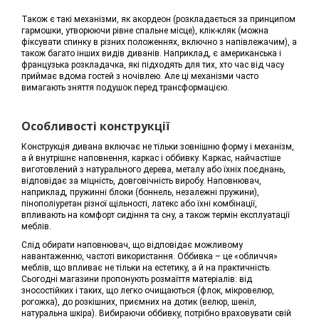
Також є такі механізми, як акордеон (розкладається за принципом
гармошки, утворюючи рівне спальне місце), клік-кляк (можна
фіксувати спинку в різних положеннях, включно з напівлежачим), а
також багато інших видів диванів. Наприклад, є американська і
французька розкладачка, які підходять для тих, хто час від часу
приймає вдома гостей з ночівлею. Але ці механізми часто
вимагають зняття подушок перед трансформацією.
Особливості конструкції
Конструкція дивана включає не тільки зовнішню форму і механізм,
а й внутрішнє наповнення, каркас і оббивку. Каркас, найчастіше
виготовлений з натурального дерева, металу або їхніх поєднань,
відповідає за міцність, довговічність виробу. Наповнювач,
наприклад, пружинні блоки (боннель, незалежні пружини),
пінополіуретан різної щільності, латекс або їхні комбінації,
впливають на комфорт сидіння та сну, а також термін експлуатації
меблів.
Слід обирати наповнювач, що відповідає можливому
навантаженню, частоті використання. Оббивка – це «обличчя»
меблів, що впливає не тільки на естетику, а й на практичність.
Сьогодні магазини пропонують розмаїття матеріалів: від
зносостійких і таких, що легко очищаються (флок, мікровелюр,
рогожка), до розкішних, приємних на дотик (велюр, шеніл,
натуральна шкіра). Вибираючи оббивку, потрібно враховувати свій