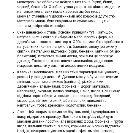
монохромною оббивкою нейтральних тонів (сірий, білий,
чорний, бежевий). Особливу увагу варто приділити моделям
на тонких металевих ніжках або зовсім без них, з
мінімалістичними підлокітниками або їхньою відсутністю.
Матеріали мають бути гладкими та сучасними – щільні
тканини, шкіра або екошкіра.
Скандинавський стиль. Основні принципи тут – затишок,
натуральність і світло. Вибирайте меблі простих форм, на
дерев’яних ніжках світлих порід. Оббивка має бути зроблена з
натуральних тканин, наприклад, бавовни, льону, рогожки у
світлих, пастельних відтінках (сірий, бежевий, мятний, блідо-
блакитний). Вітаються знімні чохли, оскільки це спрощує
догляд. Також варто розглянути можливість додавання
яскравих деталей у вигляді декоративних подушок.
Класика і неокласика. Для цих течій характерні вишуканість,
розкіш і увага до деталей. Дивани можуть бути з вигнутими
лініями, каретною стяжкою (капітоне), різьбленими
дерев’яними елементами. Оббивка – дорогі матеріали,
наприклад, оксамит, велюр, жакард, шеніл, шкіра. При цьому
відтінки варто обирати насичені, наприклад, бордовий,
смарагдовий, темно-синій, або, навпаки, шляхетні та
нейтральні, тобто, кремовий, золотистий, бежевий.
Лофт. Цей напрямок вимагає брутальності, індустріального
шику, відкритого простору. Для такого інтер’єру підійдуть
масивні дивани простих, але виразних форм. Оббивка – груба
шкіра, щільний текстиль у сірих, коричневих, чорних відтінках.
Нерідко використовуються моделі з ефектом зістареності,