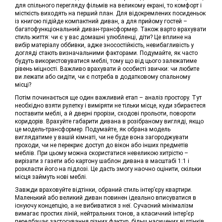
для спільного перегляду фільмів на великому екрані, то комфорт і
місткість виходять на перший план. Для відокремлених посиденьок
із книгою підійде компактний диван, а для прийому гостей –
багатофункціональний диван-трансформер. Також варто врахувати
стиль життя: чи є у вас домашні улюбленці, діти? Це вплине на
вибір матеріалу оббивки, адже зносостійкість, невибагливість у
догляді стають визначальними факторами. Подумайте, як часто
будуть використовуватися меблі, тому що від цього залежатиме
рівень міцності. Важливо врахувати й особисті звички: чи любите
ви лежати або сидіти, чи є потреба в додатковому спальному
місці?
Потім починається ще один важливий етап – аналіз простору. Тут
необхідно взяти рулетку і виміряти не тільки місце, куди збираєтеся
поставити меблі, а й дверні прорізи, сходові прольоти, повороти
коридорів. Врахуйте габарити дивана в розібраному вигляді, якщо
це модель-трансформер. Подумайте, як обрана модель
виглядатиме у вашій кімнаті, чи не буде вона загороджувати
проходи, чи не перекриє доступ до вікон або інших предметів
меблів. При цьому можна скористатися невеликою хитрістю –
вирізати з газети або картону шаблон дивана в масштабі 1:1 і
розкласти його на підлозі. Це дасть змогу наочно оцінити, скільки
місця займуть нові меблі.
Завжди враховуйте відтінки, обраний стиль інтер’єру квартири.
Маленький або великий диван повинен ідеально вписуватися в
існуючу концепцію, а не вибиватися з неї. Сучасний мінімалізм
вимагає простих ліній, нейтральних тонов, а класичний інтер’єр
передбачає застосування різних фактур, більш насичених відтінків.