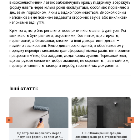
високоеластичний латекс забезпечують кращу підтримку, збережуть
форму навіть через кілька років експлуатації, особливо порівняно з
дешевим поролоном, який швидко проминається. Високоякісний
наповнювач не повинен видавати сторонніх звуків або викликати
неприємні відчуття.
Крім того, потрібно ретельно перевірити якість швів, фурнітури. Усі
шви мають бути рівними, акуратними, без ниток, що стирчать, і
нерівностей, а блискавки, кнопки та інші декоративні деталі –
надійно зафіксовані. Якщо диван розкладний, в обов’язковому
порядку перевірте механізм трансформації кілька разів: він повинен
працювати м’яко, без заїдань, додаткових зусиль. Переконайтеся,
що всі рухомі елементи добре змащені, не скриплять. І, звичайно ж,
перевірте наявність паспорта виробу, гарантійних документів.
Інші статті:
Що потрібно перевірити перед
ТОП-10 найкращих брендів
покупкою фарби: чек-лист для
дизайнерських радіаторів в Україні
в
31.07.2026
6
30.07.2026
7
24.