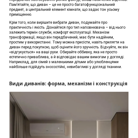
Пам’ятайте, що диван – це не просто багатофункціональний
предмет, а центральний елемент кімнати, що задає тон усьому
приміщенню.
Крім того, коли вирішите вибрати диван, подумайте про
практичність і якість. Дізнайтеся про тип наповнювача – від нього
залежить термін служби, комфорт експлуатації. Механізм
трансформації, якщо він передбачений, має бути надійним,
простим у використанні. Тому можна присісти, навіть прилягти на
диван перед покупкою, щоб оцінити його зручність. Відчуйте, як він
«відгукується» на ваші рухи. Обирайте оббивку, яка не просто
естетично приваблива, а й відповідає вашим вимогам у догляді.
Наприклад, для сімей з маленькими дітьми або улюбленцями
найбільше підійдуть зносостійкі, невибагливі у догляді тканини.
Види диванів: форма, механізм і конструкція