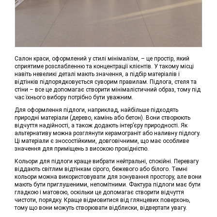
Салон краси, оформлений у стилі мінімалізм, – це простір, який
сприятиме розслабленню та концентрації клієнтів. У такому місці
навіть невеликі деталі мають значення, а підбір матеріалів і
відтінків підпорядковується суворим правилам. Підлога, стеля та
стіни – все це допомагає створити мінімалістичний образ, тому під
час їхнього вибору потрібно бути уважним.
Для оформлення підлоги, наприклад, найбільше підходять
природні матеріали (дерево, камінь або бетон). Вони створюють
відчуття надійності, а також додають інтер’єру природності. Як
альтернативу можна розглянути керамограніт або наливну підлогу.
Ці матеріали є зносостійкими, довговічними, що має особливе
значення для приміщень з високою прохідністю.
Кольори для підлоги краще вибрати нейтральні, спокійні. Перевагу
віддають світлим відтінкам сірого, бежевого або білого. Темні
кольори можна використовувати для зонування простору, але вони
мають бути приглушеними, непомітними. Фактура підлоги має бути
гладкою і матовою, оскільки це допомагає створити відчуття
чистоти, порядку. Краще відмовитися від глянцевих поверхонь,
тому що вони можуть створювати відблиски, відвертати увагу.