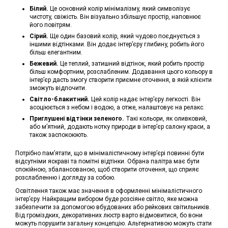
Білий.
Це основний колір мінімалізму, який символізує
чистоту, свіжість. Він візуально збільшує простір, наповнює
його повітрям.
Сірий.
Ще один базовий колір, який чудово поєднується з
іншими відтінками. Він додає інтер’єру глибину, робить його
більш елегантним.
Бежевий.
Це теплий, затишний відтінок, який робить простір
більш комфортним, розслабленим. Додавання цього кольору в
інтер’єр дасть змогу створити приємне оточення, в якій клієнти
зможуть відпочити.
Світло-блакитний.
Цей колір надає інтер’єру легкості. Він
асоціюється з небом і водою, а отже, налаштовує на релакс.
Приглушені відтінки зеленого.
Такі кольори, як оливковий,
або м’ятний, додають нотку природи в інтер’єр салону краси, а
також заспокоюють.
Потрібно пам’ятати, що в мінімалістичному інтер’єрі повинні бути
відсутніми яскраві та помітні відтінки. Обрана палітра має бути
спокійною, збалансованою, щоб створити оточення, що сприяє
розслабленню і догляду за собою.
Освітлення також має значення в оформленні мінімалістичного
інтер’єру. Найкращим вибором буде розсіяне світло, яке можна
забезпечити за допомогою вбудованих або рейкових світильників.
Від громіздких, декоративних люстр варто відмовитися, бо вони
можуть порушити загальну концепцію. Альтернативою можуть стати