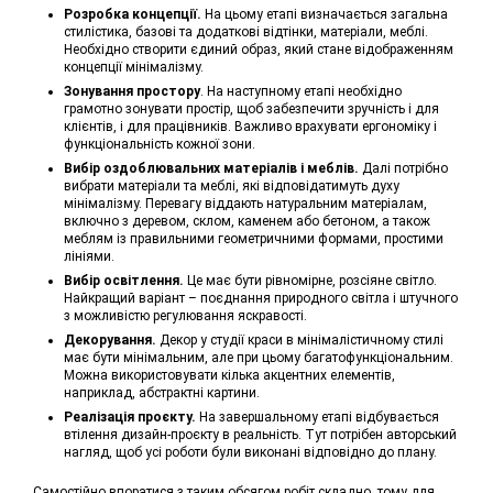
Розробка концепції.
На цьому етапі визначається загальна
стилістика, базові та додаткові відтінки, матеріали, меблі.
Необхідно створити єдиний образ, який стане відображенням
концепції мінімалізму.
Зонування простору
. На наступному етапі необхідно
грамотно зонувати простір, щоб забезпечити зручність і для
клієнтів, і для працівників. Важливо врахувати ергономіку і
функціональність кожної зони.
Вибір оздоблювальних матеріалів і меблів.
Далі потрібно
вибрати матеріали та меблі, які відповідатимуть духу
мінімалізму. Перевагу віддають натуральним матеріалам,
включно з деревом, склом, каменем або бетоном, а також
меблям із правильними геометричними формами, простими
лініями.
Вибір освітлення.
Це має бути рівномірне, розсіяне світло.
Найкращий варіант – поєднання природного світла і штучного
з можливістю регулювання яскравості.
Декорування.
Декор у студії краси в мінімалістичному стилі
має бути мінімальним, але при цьому багатофункціональним.
Можна використовувати кілька акцентних елементів,
наприклад, абстрактні картини.
Реалізація проєкту.
На завершальному етапі відбувається
втілення дизайн-проєкту в реальність. Тут потрібен авторський
нагляд, щоб усі роботи були виконані відповідно до плану.
Самостійно впоратися з таким обсягом робіт складно, тому для