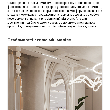
Салон краси в стилі мінімалізм – це не просто модний простір, це
філософія, яка втілена в інтер’єрі. Тут кожен елемент має значення,
а чистота ліній і простота форм створюють атмосферу релаксації. Це
місце, в якому краса народжується з гармонії, а догляд за собою
перетворюється на ритуал, звільнений від суєти. Але для
досягнення подібного ефекту важливо дотримуватися деяких
правил і дотримуватися концепції мінімалізму навіть у деталях.
Особливості стилю мінімалізм