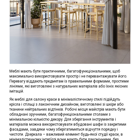
Меблі мають бути практичними, багатофункціональними, щоб
максимально використовувати простір і не перевантажувати його.
Перевагу віддають предметам із правильними формами, простими
лініями, які виготовлені з натуральних матеріалів або їхніх якісних
імітацій.
Як меблі для салону краси в мінімалістичному стилі підійдуть
крісла і стільці з лаконічним дизайном, виготовлені зі шкіри або
тканини нейтральних відтінків. Робочі місця майстрів мають бути
обладнані зручними, багатофункціональними столами з
мінімальною кількістю декору. Для зберігання інструментів і
матеріалів можна використовувати вбудовані шафи із закритими
фасадами, завдяки чому зберігатиметься відчуття порядку і
чистоти. Дзеркала – важливий елемент будь-якої студії краси, в
мінімалістичному інтер’єрі вони мають бути лаконічними, без