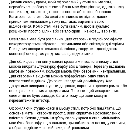
Дизайн салону краси, який оформлений у стилі мінімалізм,
передбачає і роботу зі стелею. Вона має бути рівною, однотонною,
наприклад, натяжною, гіпсокартонною або пофарбованою.
Багаторівневі стелі або стелі з ліпниною не відповідають
принципам мінімалізму, тому від таких варіантів варто
відмовитися. Колір стелі має бути світлим, щоб візуально
розширити простір. Білий або світло-сірий – найкращі варіанти.
Освітлення має бути розсіяним. Для створення подібного ефекту
використовуються вбудовані світильники або світлодіодні стрічки.
При цьому люстри з великою кількістю декору не відповідають
концепції стилю, тому від них краще відмовитися.
Для облицювання стін у салоні краси в мінімалістичному стилі
можна вибрати штукатурку, фарбу або шпалери. Перевагу віддають
матовим поверхням, кольори мають бути базовими, нейтральними.
Для створення акцентів можна пофарбувати одну стіну в
контрастний відтінок. Декор стін зведений до мінімуму. Але
допустимо використовувати дзеркала, картини в простих рамах або
полиці з лаконічними предметами. Головне, щоб декоративних
елементів не було занадто багато, тому що вони можуть
перевантажити інтер’єр.
Оформляючи студію краси в цьому стилі, потрібно пам’ятати, що
основна мета – створити простір, який сприятиме розслабленню
клієнтів. Кожна деталь інтер’єру салону краси в стилі мінімалізм
має бути багатофункціональною, привабливою з погляду естетики,
а обрані відтінки – спокійними, нейтральними.