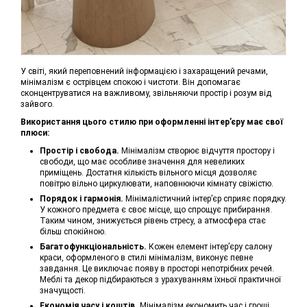
У світі, який переповнений інформацією і захаращений речами,
мінімалізм є острівцем спокою і чистоти. Він допомагає
сконцентруватися на важливому, звільняючи простір і розум від
зайвого.
Використання цього стилю при оформленні інтер’єру має свої
плюси:
Простір і свобода.
Мінімалізм створює відчуття простору і
свободи, що має особливе значення для невеликих
приміщень. Достатня кількість вільного місця дозволяє
повітрю вільно циркулювати, наповнюючи кімнату свіжістю.
Порядок і гармонія.
Мінімалістичний інтер’єр сприяє порядку.
У кожного предмета є своє місце, що спрощує прибирання.
Таким чином, знижується рівень стресу, а атмосфера стає
більш спокійною.
Багатофункціональність.
Кожен елемент інтер’єру салону
краси, оформленого в стилі мінімалізм, виконує певне
завдання. Це виключає появу в просторі непотрібних речей.
Меблі та декор підбираються з урахуванням їхньої практичної
значущості.
Економія часу і коштів.
Мінімалізм економить час і гроші.