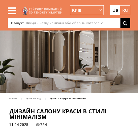
Київ
Ua
Ru
Пошук:
Головна
Дизайн інтер'єру
Дизайн салону краси в стилі мінімалізм
ДИЗАЙН САЛОНУ КРАСИ В СТИЛІ
МІНІМАЛІЗМ
11.04.2025
754