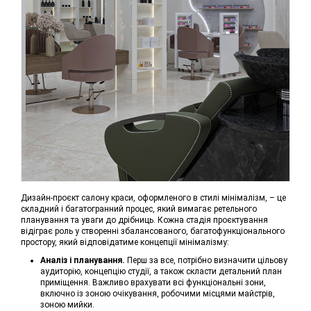
Дизайн-проєкт салону краси, оформленого в стилі мінімалізм, – це
складний і багатогранний процес, який вимагає ретельного
планування та уваги до дрібниць. Кожна стадія проєктування
відіграє роль у створенні збалансованого, багатофункціонального
простору, який відповідатиме концепції мінімалізму:
Аналіз і планування.
Перш за все, потрібно визначити цільову
аудиторію, концепцію студії, а також скласти детальний план
приміщення. Важливо врахувати всі функціональні зони,
включно із зоною очікування, робочими місцями майстрів,
зоною мийки.