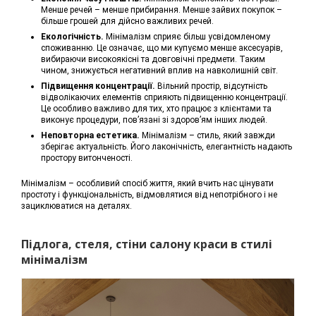
Менше речей – менше прибирання. Менше зайвих покупок –
більше грошей для дійсно важливих речей.
Екологічність.
Мінімалізм сприяє більш усвідомленому
споживанню. Це означає, що ми купуємо менше аксесуарів,
вибираючи високоякісні та довговічні предмети. Таким
чином, знижується негативний вплив на навколишній світ.
Підвищення концентрації.
Вільний простір, відсутність
відволікаючих елементів сприяють підвищенню концентрації.
Це особливо важливо для тих, хто працює з клієнтами та
виконує процедури, пов’язані зі здоров’ям інших людей.
Неповторна естетика.
Мінімалізм – стиль, який завжди
зберігає актуальність. Його лаконічність, елегантність надають
простору витонченості.
Мінімалізм – особливий спосіб життя, який вчить нас цінувати
простоту і функціональність, відмовлятися від непотрібного і не
зациклюватися на деталях.
Підлога, стеля, стіни салону краси в стилі
мінімалізм