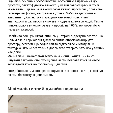
Однією з основних особливостей цього стилю є прагнення до
простоти, багатофункціональності. Дизайн салону краси в стилі
мінімалізм – це місце, в якому переважають прості лінії, правильні
геометричні форми, нейтральні відтінки. Меблі та декоративні
елементи підбираються з урахуванням їхньої практичної
значущості, можливості виконувати одразу кілька функцій. Таким
чином, можна використовувати простір на 100%, уникаючи його
перевантаженості.
Особлива роль у мінімалістичному інтер’єрі відведена освітленню.
Великі вікна і приховані джерела світла створюють відчуття
простору, легкості. Природне світло підкреслює чистоту ліній і
текстур, а штучне освітлення допомагає створити затишок у темний
час доби.
Мінімалізм – це не тільки естетика, а й стиль життя. Він вчить
цінувати лаконічність і функціональність, позбавлятися зайвого і
зосереджуватися на головному. Цей стиль
сподобається тим, хто прагне гармонії та спокою в житті, хто цінує
якість і багатофункціональність.
Мінімалістичний дизайн: переваги