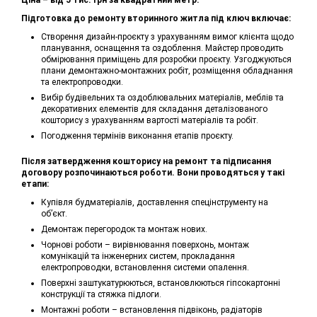
Ціна – від 5 тис. грн за квадратний метр.
Підготовка до ремонту вторинного житла під ключ включає:
Створення дизайн-проєкту з урахуванням вимог клієнта щодо
планування, оснащення та оздоблення. Майстер проводить
обмірювання приміщень для розробки проєкту. Узгоджуються
плани демонтажно-монтажних робіт, розміщення обладнання
та електропроводки.
Вибір будівельних та оздоблювальних матеріалів, меблів та
декоративних елементів для складання деталізованого
кошторису з урахуванням вартості матеріалів та робіт.
Погодження термінів виконання етапів проєкту.
Після затвердження кошторису на ремонт та підписання
договору розпочинаються роботи. Вони проводяться у такі
етапи:
Купівля будматеріалів, доставлення спецінструменту на
об’єкт.
Демонтаж перегородок та монтаж нових.
Чорнові роботи – вирівнювання поверхонь, монтаж
комунікацій та інженерних систем, прокладання
електропроводки, встановлення системи опалення.
Поверхні заштукатурюються, встановлюються гіпсокартонні
конструкції та стяжка підлоги.
Монтажні роботи – встановлення підвіконь, радіаторів