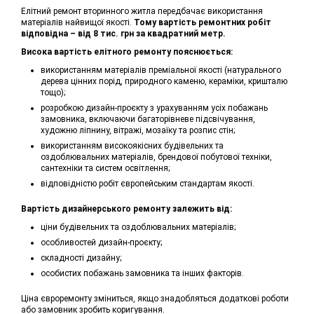
Елітний ремонт вторинного житла передбачає використання
матеріалів найвищої якості.
Тому вартість ремонтних робіт
відповідна – від 8 тис. грн за квадратний метр.
Висока вартість елітного ремонту пояснюється:
використанням матеріалів преміальної якості (натурального
дерева цінних порід, природного каменю, кераміки, кришталю
тощо);
розробкою дизайн-проєкту з урахуванням усіх побажань
замовника, включаючи багаторівневе підсвічування,
художню ліпнину, вітражі, мозаїку та розпис стін;
використанням високоякісних будівельних та
оздоблювальних матеріалів, брендової побутової техніки,
сантехніки та систем освітлення;
відповідністю робіт європейським стандартам якості.
Вартість дизайнерського ремонту залежить від:
ціни будівельних та оздоблювальних матеріалів;
особливостей дизайн-проєкту;
складності дизайну;
особистих побажань замовника та інших факторів.
Ціна євроремонту зміниться, якщо знадобляться додаткові роботи
або замовник зробить коригування.