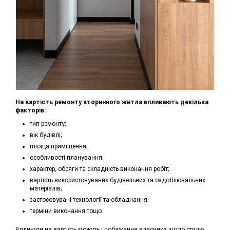
На вартість ремонту вторинного житла впливають декілька
факторів:
тип ремонту;
вік будівлі;
площа приміщення;
особливості планування;
характер, обсяги та складність виконання робіт;
вартість використовуваних будівельних та оздоблювальних
матеріалів;
застосовувані технології та обладнання;
терміни виконання тощо.
Вплинути на вартість можуть і побажання власника щодо стилю