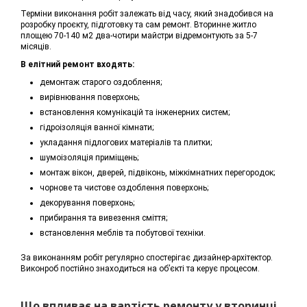
Терміни виконання робіт залежать від часу, який знадобився на
розробку проєкту, підготовку та сам ремонт. Вторинне житло
площею 70-140 м2 два-чотири майстри відремонтують за 5-7
місяців.
В елітний ремонт входять:
демонтаж старого оздоблення;
вирівнювання поверхонь;
встановлення комунікацій та інженерних систем;
гідроізоляція ванної кімнати;
укладання підлогових матеріалів та плитки;
шумоізоляція приміщень;
монтаж вікон, дверей, підвіконь, міжкімнатних перегородок;
чорнове та чистове оздоблення поверхонь;
декорування поверхонь;
прибирання та вивезення сміття;
встановлення меблів та побутової техніки.
За виконанням робіт регулярно спостерігає дизайнер-архітектор.
Виконроб постійно знаходиться на об’єкті та керує процесом.
Що впливає на вартість ремонту у вторинці