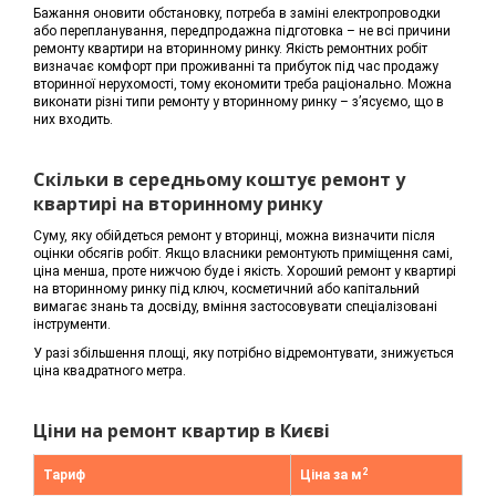
Бажання оновити обстановку, потреба в заміні електропроводки
або перепланування, передпродажна підготовка – не всі причини
ремонту квартири на вторинному ринку. Якість ремонтних робіт
визначає комфорт при проживанні та прибуток під час продажу
вторинної нерухомості, тому економити треба раціонально. Можна
виконати різні типи ремонту у вторинному ринку – з’ясуємо, що в
них входить.
Скільки в середньому коштує ремонт у
квартирі на вторинному ринку
Суму, яку обійдеться ремонт у вторинці, можна визначити після
оцінки обсягів робіт. Якщо власники ремонтують приміщення самі,
ціна менша, проте нижчою буде і якість. Хороший ремонт у квартирі
на вторинному ринку під ключ, косметичний або капітальний
вимагає знань та досвіду, вміння застосовувати спеціалізовані
інструменти.
У разі збільшення площі, яку потрібно відремонтувати, знижується
ціна квадратного метра.
Ціни на ремонт квартир в Києві
2
Тариф
Ціна за м