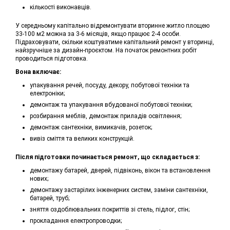
кількості виконавців.
У середньому капітально відремонтувати вторинне житло площею
33-100 м2 можна за 3-6 місяців, якщо працює 2-4 особи.
Підраховувати, скільки коштуватиме капітальний ремонт у вторинці,
найзручніше за дизайн-проєктом. На початок ремонтних робіт
проводиться підготовка.
Вона включає:
упакування речей, посуду, декору, побутової техніки та
електроніки;
демонтаж та упакування вбудованої побутової техніки;
розбирання меблів, демонтаж приладів освітлення;
демонтаж сантехніки, вимикачів, розеток;
вивіз сміття та великих конструкцій.
Після підготовки починається ремонт, що складається з:
демонтажу батарей, дверей, підвіконь, вікон та встановлення
нових;
демонтажу застарілих інженерних систем, заміни сантехніки,
батарей, труб;
зняття оздоблювальних покриттів зі стель, підлог, стін;
прокладання електропроводки;