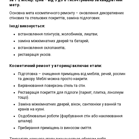
за 1-2 місяці. Ціна – від 3 до 8 тисяч гривень за квадратний
метр.
Основна мета косметичного ремонту – оновлення декоративних
стінових та стельових покриттів, заміна підлогових.
Іноді виконується:
встановлення плінтусів, жолобників, лиштви;
заміна міжкімнатних дверей та батарей;
встановлення склопакетів;
реставрація укосів.
Косметичний ремонт у вторинці включає етапи:
Підготовка – очищення приміщень від меблів, речей, рослин
та декору. Меблі можна просто накрити.
Вирівнювання поверхонь стель та стін.
Реставрація покриття для підлоги (паркет, плитка, лінолеум
тощо).
Заміна міжкімнатних дверей, вікон, сантехніки у ванній та
кранів на кухні.
Оздоблювальні роботи (фарбування стін або наклеювання
шпалер).
Прибирання приміщень із виносом сміття.