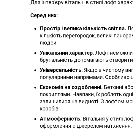
Для інтер’єру вітальні в стилі лофт хара
Серед них:
Простір і велика кількість світла.
Ло
кількість перегородок, великі панорам
людей.
Унікальний характер.
Лофт неможливо
брутальність допомагають створити 
Універсальність.
Якщо в чистому виг
популярними напрямами. Особливо ці
Економія на оздобленні.
Бетонні або
покриттями. Навпаки, їх роблять одн
залишилися на видноті. З лофтом мо
коробів.
Атмосферність.
Вітальня у стилі лоф
оформлення є джерелом натхнення, 