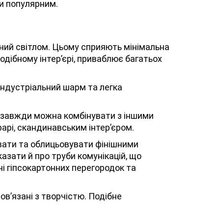
ки популярним.
ений світлом. Цьому сприяють мінімальна
подібному інтер’єрі, приваблює багатьох
індустріальний шарм та легка
 завжди можна комбінувати з іншими
арі, скандинавським інтер’єром.
ювати та облицьовувати фінішними
азати й про труби комунікацій, що
і гіпсокартонних перегородок та
ов’язані з творчістю. Подібне