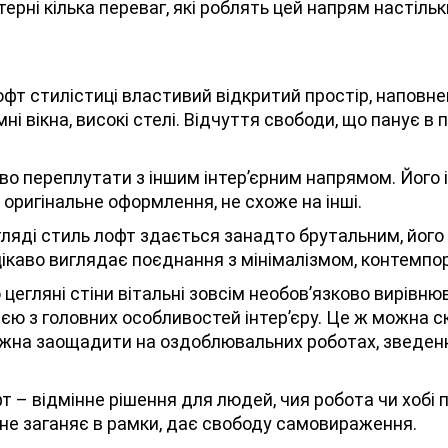
ктерні кілька переваг, які роблять цей напрям настіль
фт стилістиці властивий відкритий простір, наповн
ні вікна, високі стелі. Відчуття свободи, що панує в 
 переплутати з іншим інтер’єрним напрямом. Його 
оригінальне оформлення, не схоже на інші.
ляді стиль лофт здається занадто брутальним, його
каво виглядає поєднання з мінімалізмом, контемпор
 цегляні стіни вітальні зовсім необов’язково вирівн
ією з головних особливостей інтер’єру. Це ж можна ск
жна заощадити на оздоблювальних роботах, зведенн
т – відмінне рішення для людей, чия робота чи хобі п
не заганяє в рамки, дає свободу самовираження.