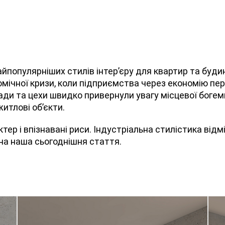
йпопулярніших стилів інтер’єру для квартир та будинк
омічної кризи, коли підприємства через економію пе
ади та цехи швидко привернули увагу місцевої богеми
 житлові об’єкти.
ктер і впізнавані риси. Індустріальна стилістика ві
ена наша сьогоднішня стаття.