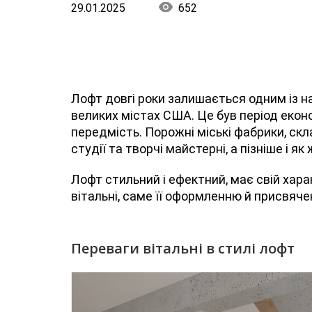
29.01.2025
652
Лофт довгі роки залишається одним із на
великих містах США. Це був період екон
передмість. Порожні міські фабрики, скл
студії та творчі майстерні, а пізніше і як
Лофт стильний і ефектний, має свій хара
вітальні, саме її оформленню й присвяч
Переваги вітальні в стилі лофт