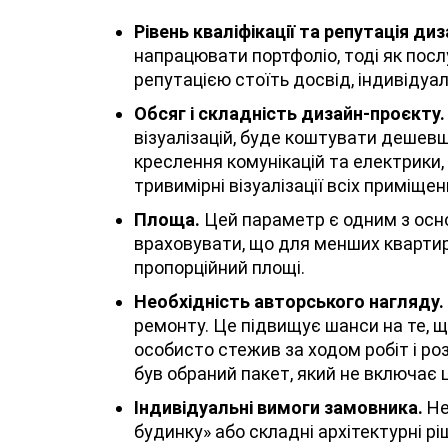
Рівень кваліфікації та репутація диз
напрацювати портфоліо, тоді як пос
репутацією стоїть досвід, індивідуал
Обсяг і складність дизайн-проєкту.
візуалізацій, буде коштувати дешев
креслення комунікацій та електрики,
тривимірні візуалізації всіх приміщен
Площа.
Цей параметр є одним з осно
враховувати, що для менших квартир
пропорційний площі.
Необхідність авторського нагляду.
ремонту. Це підвищує шанси на те, щ
особисто стежив за ходом робіт і р
був обраний пакет, який не включає 
Індивідуальні вимоги замовника.
Не
будинку» або складні архітектурні р