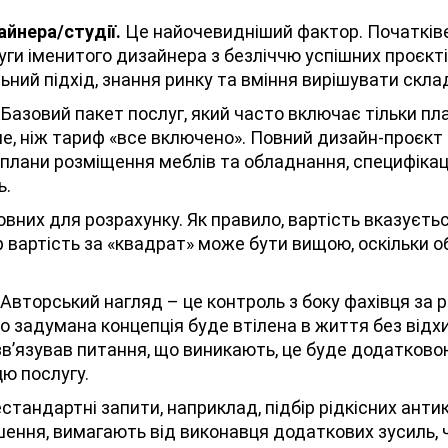
айнера/студії.
Це найочевидніший фактор. Початківе
луги іменитого дизайнера з безліччю успішних проєк
ьний підхід, знання ринку та вміння вирішувати скла
Базовий пакет послуг, який часто включає тільки пла
ше, ніж тариф «все включено». Повний дизайн-проєкт
 плани розміщення меблів та обладнання, специфікац
ь.
вних для розрахунку. Як правило, вартість вказуєть
 вартість за «квадрат» може бути вищою, оскільки 
Авторський нагляд – це контроль з боку фахівця за р
о задумана концепція буде втілена в життя без відх
озв’язував питання, що виникають, це буде додатков
цю послугу.
стандартні запити, наприклад, підбір рідкісних анти
ішення, вимагають від виконавця додаткових зусиль,