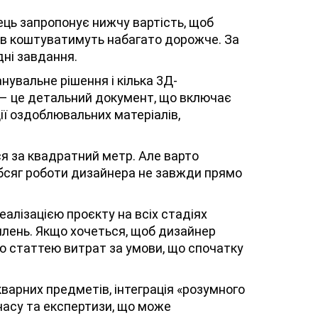
ць запропонує нижчу вартість, щоб
тів коштуватимуть набагато дорожче. За
дні завдання.
нувальне рішення і кілька 3Д-
 – це детальний документ, що включає
ії оздоблювальних матеріалів,
ся за квадратний метр. Але варто
обсяг роботи дизайнера не завжди прямо
еалізацією проєкту на всіх стадіях
илень. Якщо хочеться, щоб дизайнер
ою статтею витрат за умови, що спочатку
кварних предметів, інтеграція «розумного
 часу та експертизи, що може