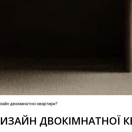
изайн двокімнатної квартири?
ДИЗАЙН ДВОКІМНАТНОЇ К