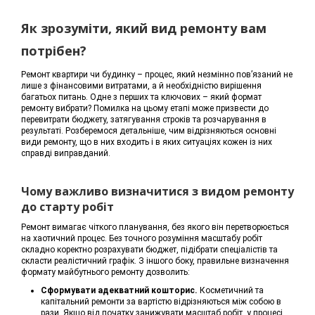
Як зрозуміти, який вид ремонту вам
потрібен?
Ремонт квартири чи будинку – процес, який незмінно пов’язаний не
лише з фінансовими витратами, а й необхідністю вирішення
багатьох питань. Одне з перших та ключових – який формат
ремонту вибрати? Помилка на цьому етапі може призвести до
перевитрати бюджету, затягування строків та розчарування в
результаті. Розберемося детальніше, чим відрізняються основні
види ремонту, що в них входить і в яких ситуаціях кожен із них
справді виправданий.
Чому важливо визначитися з видом ремонту
до старту робіт
Ремонт вимагає чіткого планування, без якого він перетворюється
на хаотичний процес. Без точного розуміння масштабу робіт
складно коректно розрахувати бюджет, підібрати спеціалістів та
скласти реалістичний графік. З іншого боку, правильне визначення
формату майбутнього ремонту дозволить:
Сформувати адекватний кошторис.
Косметичний та
капітальний ремонти за вартістю відрізняються між собою в
рази. Якщо від початку занижувати масштаб робіт, у процесі