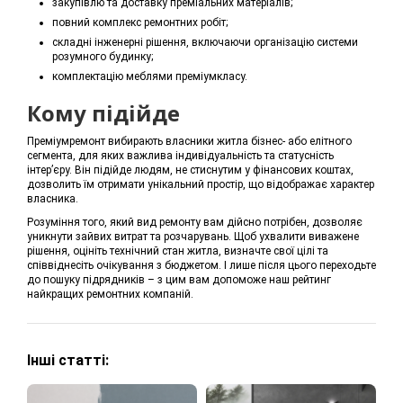
закупівлю та доставку преміальних матеріалів;
повний комплекс ремонтних робіт;
складні інженерні рішення, включаючи організацію системи
розумного будинку;
комплектацію меблями преміумкласу.
Кому підійде
Преміумремонт вибирають власники житла бізнес- або елітного
сегмента, для яких важлива індивідуальність та статусність
інтер’єру. Він підійде людям, не стиснутим у фінансових коштах,
дозволить їм отримати унікальний простір, що відображає характер
власника.
Розуміння того, який вид ремонту вам дійсно потрібен, дозволяє
уникнути зайвих витрат та розчарувань. Щоб ухвалити виважене
рішення, оцініть технічний стан житла, визначте свої цілі та
співвіднесіть очікування з бюджетом. І лише після цього переходьте
до пошуку підрядників – з цим вам допоможе наш рейтинг
найкращих ремонтних компаній.
Інші статті: