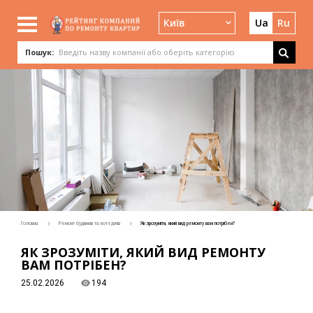
Київ
Ua
Ru
Пошук:
Головна
Ремонт будинків та котеджів
Як зрозуміти, який вид ремонту вам потрібен?
ЯК ЗРОЗУМІТИ, ЯКИЙ ВИД РЕМОНТУ
ВАМ ПОТРІБЕН?
25.02.2026
194