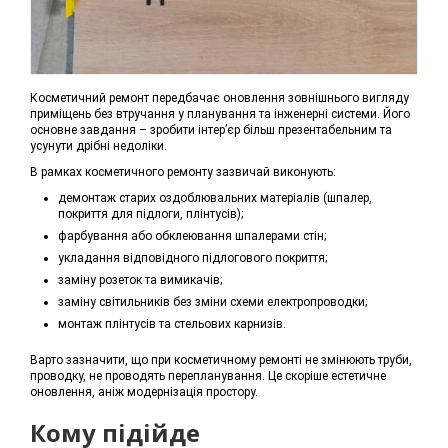
Косметичний ремонт передбачає оновлення зовнішнього вигляду
приміщень без втручання у планування та інженерні системи. Його
основне завдання – зробити інтер’єр більш презентабельним та
усунути дрібні недоліки.
В рамках косметичного ремонту зазвичай виконують:
демонтаж старих оздоблювальних матеріалів (шпалер,
покриття для підлоги, плінтусів);
фарбування або обклеювання шпалерами стін;
укладання відповідного підлогового покриття;
заміну розеток та вимикачів;
заміну світильників без зміни схеми електропроводки;
монтаж плінтусів та стельових карнизів.
Варто зазначити, що при косметичному ремонті не змінюють труби,
проводку, не проводять перепланування. Це скоріше естетичне
оновлення, аніж модернізація простору.
Кому підійде