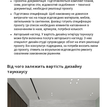
Проєктна документація. Підготовляється комплект планів,
схем, розгорток стін, відомостей оздоблення – технічної
документації, необхідної реалізації проєкту.
Підготовка специфікацій. Щоб замовнику не довелося
витрачати час на пошук відповідних матеріалів, меблів,
світильників та сантехніки, фахівці готують специфікацію
проєкту. Це список необхідних елементів наповнення із
зазначенням їх назв, артикулів, потрібної кількості.
Авторський нагляд. У вартість дизайну інтер’єру таунхаусу
може бути включена послуга авторського нагляду. З нею
спеціаліст дизайн-студії супроводжує об’єкт на етапі реалізації
проєкту. Він консультує підрядника, за потреби вносить зміни
до проєкту, стежить за візуальною відповідністю ремонту
схваленим замовником рішенням.
Від чого залежить вартість дизайну
таунхаусу