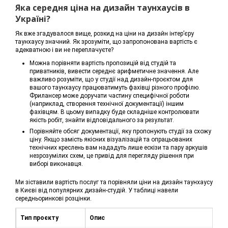
Яка середня ціна на дизайн таунхаусів в
Україні?
Як вже згадувалося вище, розкид на ціни на дизайн інтер’єру
таунхаусу значний. Як зрозуміти, що запропонована вартість є
адекватною і ви не переплачуєте?
Можна порівняти вартість пропозицій від студій та
приватників, вивести середнє арифметичне значення. Але
важливо розуміти, що у студії над дизайн-проєктом для
вашого таунхаусу працюватимуть фахівці різного профілю.
Фрилансер може доручати частину специфічної роботи
(наприклад, створення технічної документації) іншим
фахівцям. В цьому випадку буде складніше контролювати
якість робіт, знайти відповідального за результат.
Порівняйте обсяг документації, яку пропонують студії за схожу
ціну. Якщо замість якісних візуалізацій та опрацьованих
технічних креслень вам нададуть лише ескізи та пару аркушів
незрозумілих схем, це привід для перегляду рішення при
виборі виконавця.
Ми зіставили вартість послуг та порівняли ціни на дизайн таунхаусу
в Києві від популярних дизайн-студій. У таблиці навели
середньоринкові розцінки.
Тип проєкту
Опис