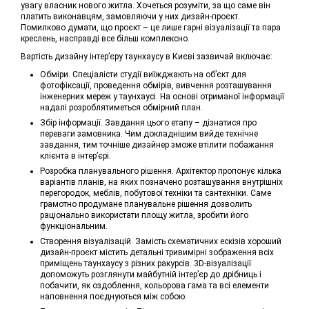
увагу власник нового житла. Хочеться розуміти, за що саме він
платить виконавцям, замовляючи у них дизайн-проєкт.
Помилково думати, що проєкт – це лише гарні візуалізації та пара
креслень, насправді все більш комплексно.
Вартість дизайну інтер’єру таунхаусу в Києві зазвичай включає:
Обміри. Спеціалісти студії виїжджають на об’єкт для
фотофіксації, проведення обмірів, вивчення розташування
інженерних мереж у таунхаусі. На основі отриманої інформації
надалі розроблятиметься обмірний план.
Збір інформації. Завдання цього етапу – дізнатися про
переваги замовника. Чим докладнішим вийде технічне
завдання, тим точніше дизайнер зможе втілити побажання
клієнта в інтер’єрі.
Розробка планувального рішення. Архітектор пропонує кілька
варіантів планів, на яких позначено розташування внутрішніх
перегородок, меблів, побутової техніки та сантехніки. Саме
грамотно продумане планувальне рішення дозволить
раціонально використати площу житла, зробити його
функціональним.
Створення візуалізацій. Замість схематичних ескізів хороший
дизайн-проєкт містить детальні тривимірні зображення всіх
приміщень таунхаусу з різних ракурсів. 3D-візуалізації
допоможуть розглянути майбутній інтер’єр до дрібниць і
побачити, як оздоблення, кольорова гама та всі елементи
наповнення поєднуються між собою.