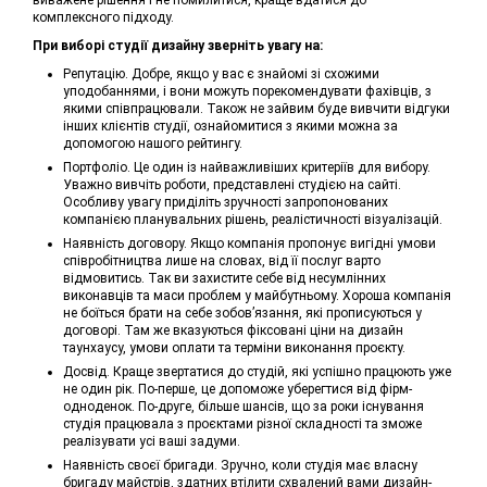
виважене рішення і не помилитися, краще вдатися до
комплексного підходу.
При виборі студії дизайну зверніть увагу на:
Репутацію. Добре, якщо у вас є знайомі зі схожими
уподобаннями, і вони можуть порекомендувати фахівців, з
якими співпрацювали. Також не зайвим буде вивчити відгуки
інших клієнтів студії, ознайомитися з якими можна за
допомогою нашого рейтингу.
Портфоліо. Це один із найважливіших критеріїв для вибору.
Уважно вивчіть роботи, представлені студією на сайті.
Особливу увагу приділіть зручності запропонованих
компанією планувальних рішень, реалістичності візуалізацій.
Наявність договору. Якщо компанія пропонує вигідні умови
співробітництва лише на словах, від її послуг варто
відмовитись. Так ви захистите себе від несумлінних
виконавців та маси проблем у майбутньому. Хороша компанія
не боїться брати на себе зобов’язання, які прописуються у
договорі. Там же вказуються фіксовані ціни на дизайн
таунхаусу, умови оплати та терміни виконання проєкту.
Досвід. Краще звертатися до студій, які успішно працюють уже
не один рік. По-перше, це допоможе уберегтися від фірм-
одноденок. По-друге, більше шансів, що за роки існування
студія працювала з проєктами різної складності та зможе
реалізувати усі ваші задуми.
Наявність своєї бригади. Зручно, коли студія має власну
бригаду майстрів, здатних втілити схвалений вами дизайн-