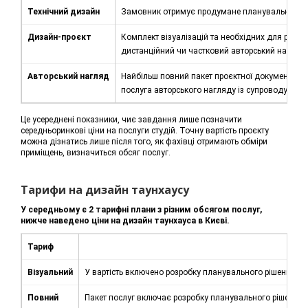
Технічний дизайн
Замовник отримує продумане планувальне ріше
Дизайн-проєкт
Комплект візуалізацій та необхідних для реаліз
дистанційний чи частковий авторський нагляд
Авторський нагляд
Найбільш повний пакет проєктної документації, 
послуга авторського нагляду із супроводу проєк
Це усереднені показники, чиє завдання лише позначити
середньоринкові ціни на послуги студій. Точну вартість проєкту
можна дізнатись лише після того, як фахівці отримають обміри
приміщень, визначиться обсяг послуг.
Тарифи на дизайн таунхаусу
У середньому є 2 тарифні плани з різним обсягом послуг,
нижче наведено ціни на дизайн таунхауса в Києві.
Тариф
Опи
Візуальний
У вартість включено розробку планувального рішення та в
Повний
Пакет послуг включає розробку планувального рішення, в