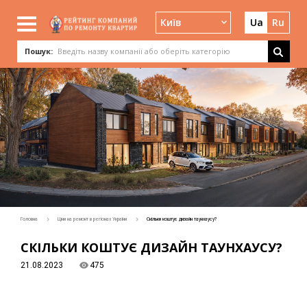
Київ
Ua
Ru
Пошук:
Головна
Ціни на ремонт в регіонах України
Скільки коштує дизайн таунхаусу?
СКІЛЬКИ КОШТУЄ ДИЗАЙН ТАУНХАУСУ?
21.08.2023
475