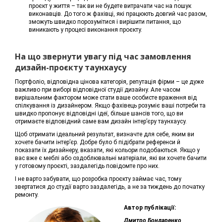
проєкт у життя – так ви не будете витрачати час на пошук
виконавців. До того ж фахівці, які працюють довгий час разом,
зможуть швидко порозумітися і вирішити питання, що
виникають у процесі виконання проєкту.
На що звернути увагу під час замовлення
дизайн-проєкту таунхаусу
Портфоліо, відповідна цінова категорія, репутація фірми – це дуже
важливо при виборі відповідної студії дизайну. Але часом
вирішальним фактором може стати ваше особисте враження від
спілкування із дизайнером. Якщо фахівець розуміє ваші потреби та
швидко пропонує відповідні ідеї, більше шансів того, що ви
отримаєте відповідний саме вам дизайн інтер’єру таунхаусу.
Щоб отримати ідеальний результат, визначте для себе, яким ви
хочете бачити інтер’єр. Добре було б підібрати референси й
показати їх дизайнеру, вказати, які кольори подобаються. Якщо у
вас вже є меблі або оздоблювальні матеріали, які ви хочете бачити
у готовому проєкті, заздалегідь повідомте про них.
І не варто забувати, що розробка проєкту займає час, тому
звертатися до студії варто заздалегідь, а не за тиждень до початку
ремонту.
Автор публікації:
Дмитро Бондаренко