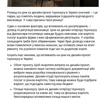
Розкид на ціни за дизайн-проєкт таунхаусу в Україні значний – і це
перше, що помітить людина, вирішивши підшукати відповідного
виконавця. У чому причина такої різниці?
Один з основних факторів, що впливають на ціноутворення, –
досвід та репутація виконавця. Ціни на дизайн інтер’єру таунхаусу
від фрілансера-початківця завжди будуть нижчими, ніж вартість
послуг відомої фірми з вже сформованою репутацією. У спробах
заощадити треба бути обережнішим. Через брак досвіду новачок
може помилитися у якихось нюансах, що спливуть лише на етапі
ремонту. На усунення помилок піде час та додаткові кошти.
Існують інші чинники, що впливають на ціни на дизайн-проєкт
таунхаусу в Україні:
Обсяг проєкту. Щоб скоротити витрати на дизайн-проєкт,
можна замовити лише частину необхідної документації або
вибрати лише розробку планувального рішення з
візуалізаціями. Дизайн-студії пропонують кілька пакетів
послуг із різною вартістю, тому завжди можна буде підібрати
варіант, що підходить саме під ваш бюджет.
Площа таунхаусу. Ціни на дизайн інтер’єру таунхаусу
розраховуються за кожен м2, тому на фінальну вартість
безпосередньо впливатиме площа вашого житла.