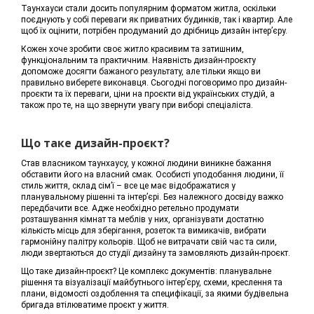
Таунхауси стали досить популярним форматом житла, оскільки
поєднують у собі переваги як приватних будинків, так і квартир. Але
щоб їх оцінити, потрібен продуманий до дрібниць дизайн інтер’єру.
Кожен хоче зробити своє житло красивим та затишним,
функціональним та практичним. Наявність дизайн-проєкту
допоможе досягти бажаного результату, але тільки якщо ви
правильно виберете виконавця. Сьогодні поговоримо про дизайн-
проєкти та їх переваги, ціни на проєкти від українських студій, а
також про те, на що звернути увагу при виборі спеціаліста.
Що таке дизайн-проєкт?
Став власником таунхаусу, у кожної людини виникне бажання
обставити його на власний смак. Особисті уподобання людини, її
стиль життя, склад сім’ї – все це має відображатися у
планувальному рішенні та інтер’єрі. Без належного досвіду важко
передбачити все. Адже необхідно ретельно продумати
розташування кімнат та меблів у них, організувати достатню
кількість місць для зберігання, розеток та вимикачів, вибрати
гармонійну палітру кольорів. Щоб не витрачати свій час та сили,
люди звертаються до студії дизайну та замовляють дизайн-проєкт.
Що таке дизайн-проєкт? Це комплекс документів: планувальне
рішення та візуалізації майбутнього інтер’єру, схеми, креслення та
плани, відомості оздоблення та специфікації, за якими будівельна
бригада втілюватиме проєкт у життя.