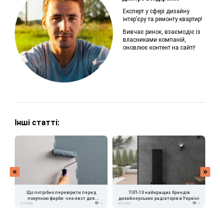
Експерт у сфері дизайну
інтер’єру та ремонту квартир!
Вивчає ринок, взаємодіє із
власниками компаній,
оновлює контент на сайті!
Інші статті:
Що потрібно перевірити перед
ТОП-10 найкращих брендів
покупкою фарби: чек-лист для
дизайнерських радіаторів в Україні
в
31.07.2026
9
30.07.2026
9
24.
власника квартири