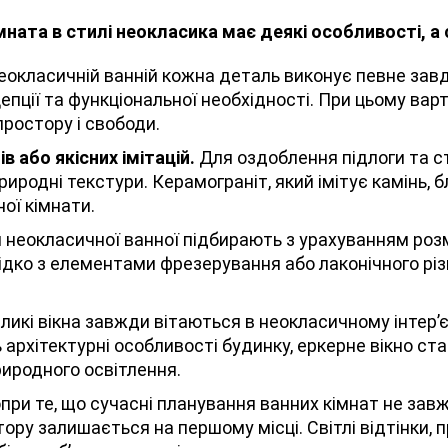
імната в стилі неокласика має деякі особливості, а
еокласичній ванній кожна деталь виконує певне зав
епції та функціональної необхідності. При цьому вар
ростору і свободи.
 або якісних імітацій.
Для оздоблення підлоги та с
риродні текстури. Керамограніт, який імітує камінь, 
ої кімнати.
 неокласичної ванної підбирають з урахуванням розмі
ерідко з елементами фрезерування або лаконічного рі
ликі вікна завжди вітаються в неокласичному інтер’
 архітектурні особливості будинку, еркерне вікно с
риродного освітлення.
при те, що сучасні планування ванних кімнат не зав
тору залишається на першому місці. Світлі відтінки,