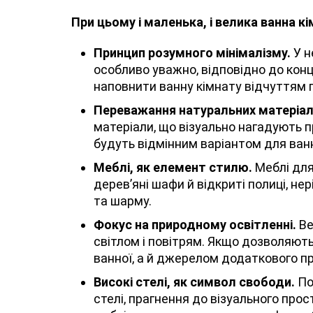
При цьому і маленька, і велика ванна к
Принцип розумного мінімалізму.
У н
особливо уважно, відповідно до конц
наповнити ванну кімнату відчуттям п
Переважання натуральних матеріалів
матеріали, що візуально нагадують п
будуть відмінним варіантом для ванн
Меблі, як елемент стилю.
Меблі для
дерев’яні шафи й відкриті полиці, н
та шарму.
Фокус на природному освітленні.
Ве
світлом і повітрям. Якщо дозволяють
ванної, а й джерелом додаткового п
Високі стелі, як символ свободи.
По
стелі, прагнення до візуального прос