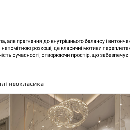
а, але прагнення до внутрішнього балансу і витонче
і непомітною розкоші, де класичні мотиви переплете
ність сучасності, створюючи простір, що забезпечує
илі неокласика