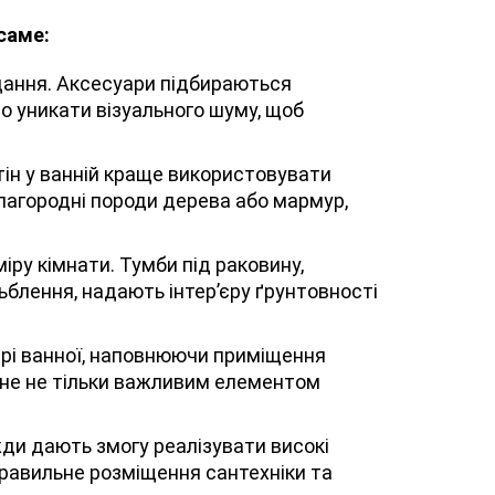
 саме:
дання. Аксесуари підбираються
то уникати візуального шуму, щоб
тін у ванній краще використовувати
благородні породи дерева або мармур,
ру кімнати. Тумби під раковину,
зьблення, надають інтер’єру ґрунтовності
єрі ванної, наповнюючи приміщення
тане не тільки важливим елементом
жди дають змогу реалізувати високі
 правильне розміщення сантехніки та