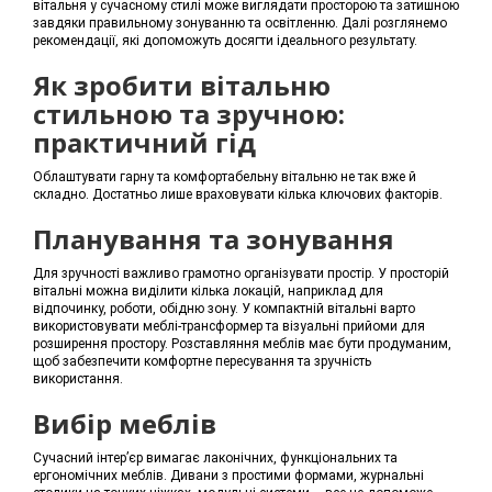
вітальня у сучасному стилі може виглядати просторою та затишною
завдяки правильному зонуванню та освітленню. Далі розглянемо
рекомендації, які допоможуть досягти ідеального результату.
Як зробити вітальню
стильною та зручною:
практичний гід
Облаштувати гарну та комфортабельну вітальню не так вже й
складно. Достатньо лише враховувати кілька ключових факторів.
Планування та зонування
Для зручності важливо грамотно організувати простір. У просторій
вітальні можна виділити кілька локацій, наприклад для
відпочинку, роботи, обідню зону. У компактній вітальні варто
використовувати меблі-трансформер та візуальні прийоми для
розширення простору. Розставляння меблів має бути продуманим,
щоб забезпечити комфортне пересування та зручність
використання.
Вибір меблів
Сучасний інтер’єр вимагає лаконічних, функціональних та
ергономічних меблів. Дивани з простими формами, журнальні