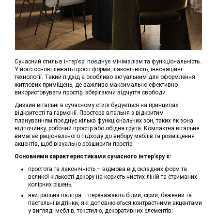
Сучасний стиль в інтер’єрі поєднує мінімалізм та функціональність.
У його основі лежать прості форми, лаконічність, інноваційні
технології. Такий підхід є особливо актуальним для оформлення
житлових приміщень, де важливо максимально ефективно
використовувати простір, зберігаючи відчуття свободи.
Дизайн вітальні в сучасному стилі будується на принципах
відкритості та гармонії. Простора вітальня з відкритим
плануванням поєднує кілька функціональних зон, таких як зона
відпочинку, робочий простір або обідня група. Компактна вітальня
вимагає раціонального підходу до вибору меблів та розміщення
акцентів, щоб візуально розширити простір.
Основними характеристиками сучасного інтер’єру є:
простота та лаконічність – відмова від складних форм та
великої кількості декору на користь чистих ліній та стриманих
колірних рішень;
нейтральна палітра – переважають білий, сірий, бежевий та
пастельні відтінки, які доповнюються контрастними акцентами
у вигляді меблів, текстилю, декоративних елементів;