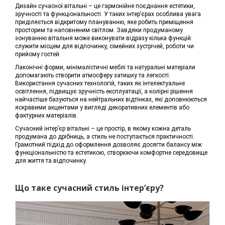
Дизайн сучасної вітальні – це гармонійне поєднання естетики,
зручності та функціональності. У таких інтер’єрах особлива увага
приділяється відкритому плануванню, яке робить приміщення
просторим та наповненим світлом. Завдяки продуманому
зонуванню вітальня може виконувати відразу кілька функцій:
служити місцем для відпочинку, сімейних зустрічей, роботи чи
прийому гостей.
Лаконічні форми, мінімалістичні меблі та натуральні матеріали
допомагають створити атмосферу затишку та легкості.
Використання сучасних технологій, таких як інтелектуальне
освітлення, підвищує зручність експлуатації, а колірні рішення
найчастіше базуються на нейтральних відтінках, які доповнюються
яскравими акцентами у вигляді декоративних елементів або
фактурних матеріалів.
Сучасний інтер’єр вітальні – це простір, в якому кожна деталь
продумана до дрібниць, а стиль не поступається практичності.
Грамотний підхід до оформлення дозволяє досягти балансу між
функціональністю та естетикою, створюючи комфортне середовище
для життя та відпочинку.
Що таке сучасний стиль інтер’єру?