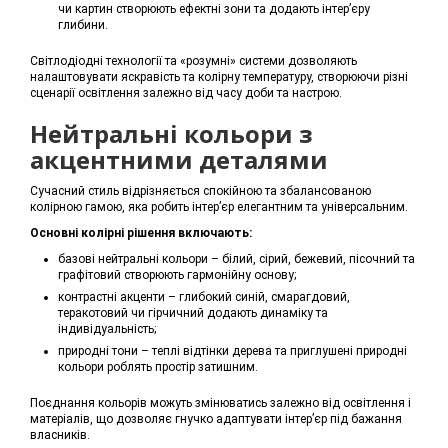
чи картин створюють ефектні зони та додають інтер’єру
глибини.
Світлодіодні технології та «розумні» системи дозволяють
налаштовувати яскравість та колірну температуру, створюючи різні
сценарії освітлення залежно від часу доби та настрою.
Нейтральні кольори з
акцентними деталями
Сучасний стиль відрізняється спокійною та збалансованою
колірною гамою, яка робить інтер’єр елегантним та універсальним.
Основні колірні рішення включають:
базові нейтральні кольори – білий, сірий, бежевий, пісочний та
графітовий створюють гармонійну основу;
контрастні акценти – глибокий синій, смарагдовий,
теракотовий чи гірчичний додають динаміку та
індивідуальність;
природні тони – теплі відтінки дерева та приглушені природні
кольори роблять простір затишним.
Поєднання кольорів можуть змінюватись залежно від освітлення і
матеріалів, що дозволяє гнучко адаптувати інтер’єр під бажання
власників.