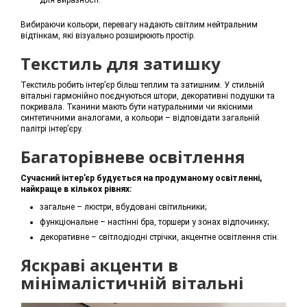
Вибираючи кольори, перевагу надають світлим нейтральним
відтінкам, які візуально розширюють простір.
Текстиль для затишку
Текстиль робить інтер’єр більш теплим та затишним. У стильній
вітальні гармонійно поєднуються штори, декоративні подушки та
покривала. Тканини мають бути натуральними чи якісними
синтетичними аналогами, а кольори – відповідати загальній
палітрі інтер’єру.
Багаторівневе освітлення
Сучасний інтер’єр будується на продуманому освітленні,
найкраще в кількох рівнях:
загальне – люстри, вбудовані світильники;
функціональне – настінні бра, торшери у зонах відпочинку;
декоративне – світлодіодні стрічки, акцентне освітлення стін.
Яскраві акценти в
мінімалістичній вітальні