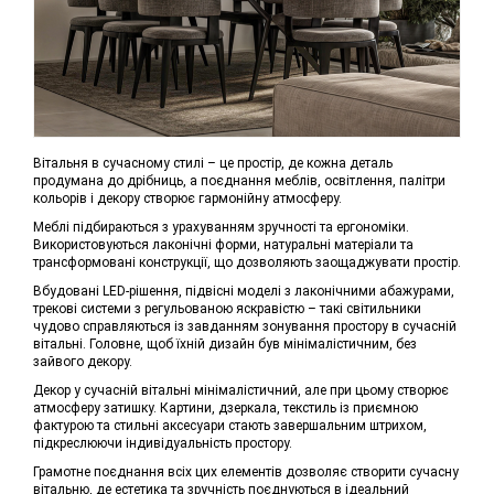
Вітальня в сучасному стилі – це простір, де кожна деталь
продумана до дрібниць, а поєднання меблів, освітлення, палітри
кольорів і декору створює гармонійну атмосферу.
Меблі підбираються з урахуванням зручності та ергономіки.
Використовуються лаконічні форми, натуральні матеріали та
трансформовані конструкції, що дозволяють заощаджувати простір.
Вбудовані LED-рішення, підвісні моделі з лаконічними абажурами,
трекові системи з регульованою яскравістю – такі світильники
чудово справляються із завданням зонування простору в сучасній
вітальні. Головне, щоб їхній дизайн був мінімалістичним, без
зайвого декору.
Декор у сучасній вітальні мінімалістичний, але при цьому створює
атмосферу затишку. Картини, дзеркала, текстиль із приємною
фактурою та стильні аксесуари стають завершальним штрихом,
підкреслюючи індивідуальність простору.
Грамотне поєднання всіх цих елементів дозволяє створити сучасну
вітальню, де естетика та зручність поєднуються в ідеальний