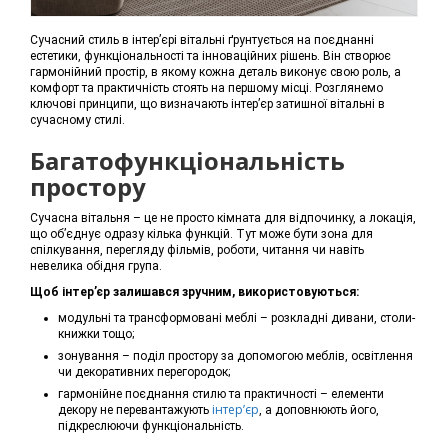
Сучасний стиль в інтер’єрі вітальні ґрунтується на поєднанні
естетики, функціональності та інноваційних рішень. Він створює
гармонійний простір, в якому кожна деталь виконує свою роль, а
комфорт та практичність стоять на першому місці. Розглянемо
ключові принципи, що визначають інтер’єр затишної вітальні в
сучасному стилі.
Багатофункціональність
простору
Сучасна вітальня – це не просто кімната для відпочинку, а локація,
що об’єднує одразу кілька функцій. Тут може бути зона для
спілкування, перегляду фільмів, роботи, читання чи навіть
невелика обідня група.
Щоб інтер’єр залишався зручним, використовуються:
модульні та трансформовані меблі – розкладні дивани, столи-
книжки тощо;
зонування – поділ простору за допомогою меблів, освітлення
чи декоративних перегородок;
гармонійне поєднання стилю та практичності – елементи
інтер’єр
декору не перевантажують
, а доповнюють його,
підкреслюючи функціональність.