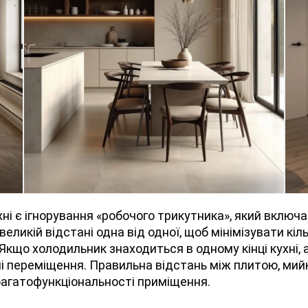
і є ігнорування «робочого трикутника», який включає 
ликій відстані одна від одної, щоб мінімізувати кіль
Якщо холодильник знаходиться в одному кінці кухні, 
бні переміщення. Правильна відстань між плитою, ми
 багатофункціональності приміщення.