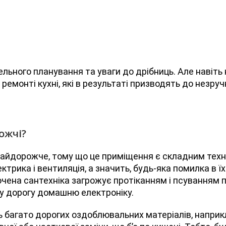
тельного планування та уваги до дрібниць. Але навіт
емонті кухні, які в результаті призводять до незруч
ожчі?
найдорожче, тому що це приміщення є складним техн
лектрика і вентиляція, а значить, будь-яка помилка в
ючена сантехніка загрожує протіканням і псуванням 
у дорогу домашню електроніку.
ь багато дорогих оздоблювальних матеріалів, наприкл