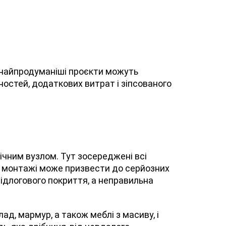
ь найпродуманіші проєкти можуть
ностей, додаткових витрат і зіпсованого
ічним вузлом. Тут зосереджені всі
 їх монтажі може призвести до серйозних
підлогового покриття, а неправильна
ад, мармур, а також меблі з масиву, і