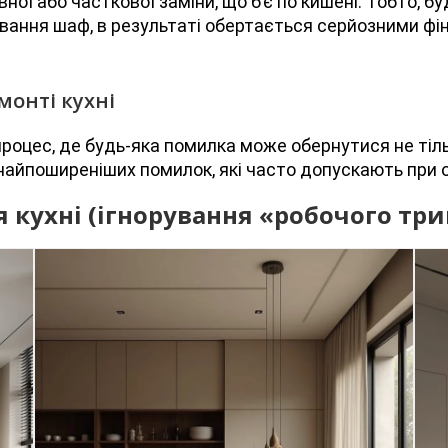
ої або часткової заміни, що б’є по кишені. Тобто, бу
ування шаф, в результаті обертається серйозними ф
онті кухні
процес, де будь-яка помилка може обернутися не ті
найпоширеніших помилок, які часто допускають при 
 кухні (ігнорування «робочого тр