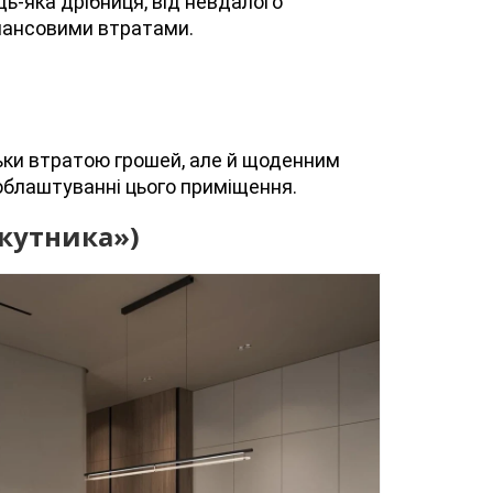
дь-яка дрібниця, від невдалого
інансовими втратами.
льки втратою грошей, але й щоденним
облаштуванні цього приміщення.
икутника»)