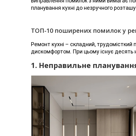
виправлення помилок з ними вимагає повн
планування кухні до незручного розташ
ТОП-10 поширених помилок у рем
Ремонт кухні – складний, трудомісткий 
дискомфортом. При цьому існує десять 
1. Неправильне планування