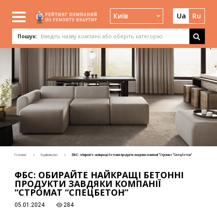
Київ
Ua
Ru
Пошук:
Головна
Будівництво
ФБС: обирайте найкращі бетонні продукти завдяки компанії “Стромат “Спецбетон”
ФБС: ОБИРАЙТЕ НАЙКРАЩІ БЕТОННІ
ПРОДУКТИ ЗАВДЯКИ КОМПАНІЇ
“СТРОМАТ “СПЕЦБЕТОН”
05.01.2024
284