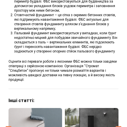
периметр будівлі. ФБС використовуються для будівництва за
допомогою укладання блоків уздовж периметра і заповнення
простору між ними бетоном;
Стовпчастий фундамент – це сітка з окремих бетонних стовпів,
які підтримують навантаження будівлі. ФБС актуальні для
створення стовпів фундаменту шляхом з’єднання блоків у
вертикальному напрямку;
Пальовий фундамент використовується у випадках, коли ґрунт
недостатньо міцний для побудови звичайного фундаменту. Він
складається з паль – вертикальних елементів, які підсилюють
ґрунт і переносять навантаження будівлі. ФБС нерідко
задіюються у створенні опорних стійок пальового фундаменту.
Оцінити всі переваги роботи з якісними ФБС можна тільки завдяки
співпраці з серйозною компанією. Організація “Стромат
“Спецбетон” пропонує не тільки чимале розмаїття варіантів і
можливість швидкої доставки на певну локацію, а й високу якість
продукції.
Інші статті: