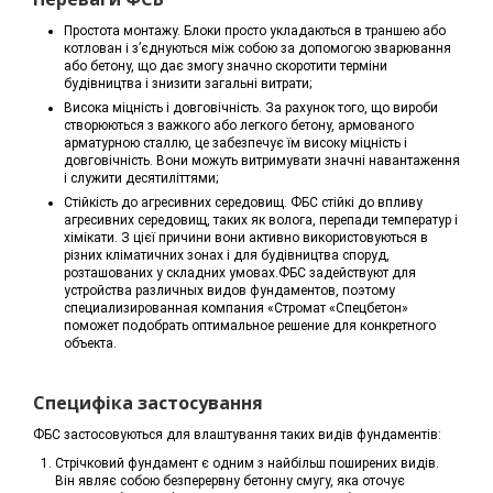
Простота монтажу. Блоки просто укладаються в траншею або
котлован і з’єднуються між собою за допомогою зварювання
або бетону, що дає змогу значно скоротити терміни
будівництва і знизити загальні витрати;
Висока міцність і довговічність. За рахунок того, що вироби
створюються з важкого або легкого бетону, армованого
арматурною сталлю, це забезпечує їм високу міцність і
довговічність. Вони можуть витримувати значні навантаження
і служити десятиліттями;
Стійкість до агресивних середовищ. ФБС стійкі до впливу
агресивних середовищ, таких як волога, перепади температур і
хімікати. З цієї причини вони активно використовуються в
різних кліматичних зонах і для будівництва споруд,
розташованих у складних умовах.ФБС задействуют для
устройства различных видов фундаментов, поэтому
специализированная компания «Стромат «Спецбетон»
поможет подобрать оптимальное решение для конкретного
объекта.
Специфіка застосування
ФБС застосовуються для влаштування таких видів фундаментів:
Стрічковий фундамент є одним з найбільш поширених видів.
Він являє собою безперервну бетонну смугу, яка оточує